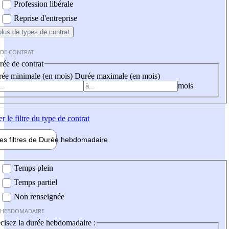
Profession libérale
Reprise d'entreprise
plus
de types de contrat
 DE CONTRAT
ée de contrat
ée minimale (en mois)
Durée maximale (en mois)
mois
er
le filtre du type de contrat
les filtres de
Durée hebdo
madaire
 hebdomadaire
Temps plein
Temps partiel
Non renseignée
 HEBDOMADAIRE
cisez la durée hebdomadaire :