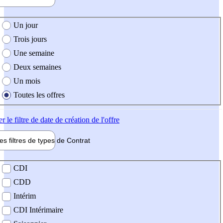
e création de l'offre
Un jour
Trois jours
Une semaine
Deux semaines
Un mois
Toutes les offres
er
le filtre de date de création de l'offre
les filtres de types de
Contrat
de contrat
CDI
CDD
Intérim
CDI Intérimaire