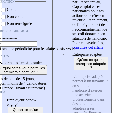
IFICATION
par France travail,
Cap emploi et ses
Cadre
partenaires pour ses
actions concrètes en
Non cadre
faveur du recrutement,
Non renseignée
de l’intégration et de
l’accompagnement de
IRE BRUT MINIMUM
ses collaborateurs en
situation de handicap.
re minimum
Pour en savoir plus,
consultez cet article
.
ssez une périodicité pour le salaire saisi
Entreprise adaptée
NITÉS
Qu'est-ce qu'une
z parmi les 1ers à postuler
entreprise adaptée
?
urquoi serez-vous parmi les
premiers à postuler ?
L'entreprise adaptée
es de plus de 15 jours,
permet à un travailleur
tant moins de 4 candidatures
en situation de
t France Travail est informé)
handicap d'exercer
ICAP
une activité
professionnelle dans
Employeur handi-
des conditions
engagé
adaptées à ses
Qu'est-ce qu'un
capacités. Pour en