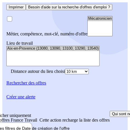
Imprimer
Besoin d'aide sur la recherche d'offres d'emploi ?
Métier, compétence, mot-clé, numéro d'offre
Lieu de travail
Distance autour du lieu choisi
Rechercher
des offres
Créer une alerte
Qui sont n
icher uniquement
 offres France Travail
Cette action recharge la liste des offres
les filtres de
Date de création
de l'offre