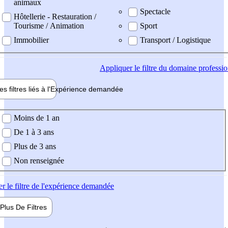
animaux
Spectacle
Hôtellerie - Restauration /
Tourisme / Animation
Sport
Immobilier
Transport / Logistique
Appliquer
le filtre du domaine professi
es filtres liés à l'
Expérience
demandée
ience demandée
Moins de 1 an
De 1 à 3 ans
Plus de 3 ans
Non renseignée
er
le filtre de l'expérience demandée
Plus De
Filtres