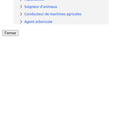
Fermer
Fermer
le détail de l'offre
/
Offre
sur
Offre précéden