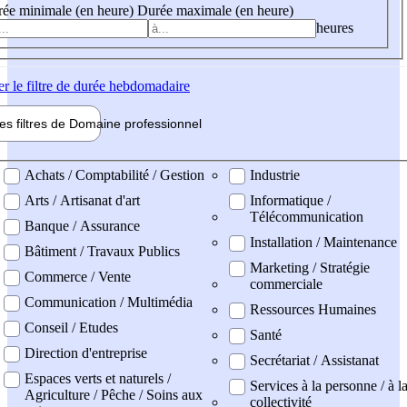
ée minimale (en heure)
Durée maximale (en heure)
heures
er
le filtre de durée hebdomadaire
les filtres de
Domaine pro
fessionnel
ne professionel
Achats / Comptabilité / Gestion
Industrie
Arts / Artisanat d'art
Informatique /
Télécommunication
Banque / Assurance
Installation / Maintenance
Bâtiment / Travaux Publics
Marketing / Stratégie
Commerce / Vente
commerciale
Communication / Multimédia
Ressources Humaines
Conseil / Etudes
Santé
Direction d'entreprise
Secrétariat / Assistanat
Espaces verts et naturels /
Services à la personne / à l
Agriculture / Pêche / Soins aux
collectivité