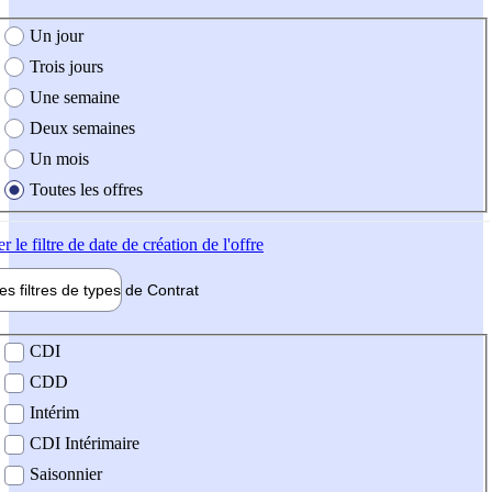
e création de l'offre
Un jour
Trois jours
Une semaine
Deux semaines
Un mois
Toutes les offres
er
le filtre de date de création de l'offre
les filtres de types de
Contrat
de contrat
CDI
CDD
Intérim
CDI Intérimaire
Saisonnier