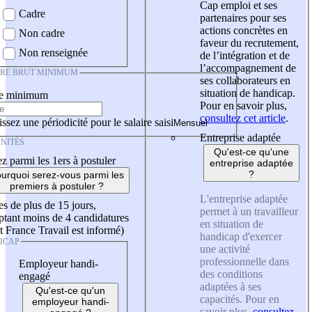
Cap emploi et ses
Cadre
partenaires pour ses
actions concrètes en
Non cadre
faveur du recrutement,
Non renseignée
de l’intégration et de
l’accompagnement de
IRE BRUT MINIMUM
ses collaborateurs en
situation de handicap.
re minimum
Pour en savoir plus,
consultez cet article
.
ssez une périodicité pour le salaire saisi
Entreprise adaptée
NITÉS
Qu'est-ce qu'une
z parmi les 1ers à postuler
entreprise adaptée
?
urquoi serez-vous parmi les
premiers à postuler ?
L'entreprise adaptée
es de plus de 15 jours,
permet à un travailleur
tant moins de 4 candidatures
en situation de
t France Travail est informé)
handicap d'exercer
ICAP
une activité
professionnelle dans
Employeur handi-
des conditions
engagé
adaptées à ses
Qu'est-ce qu'un
capacités. Pour en
employeur handi-
savoir plus,
consultez