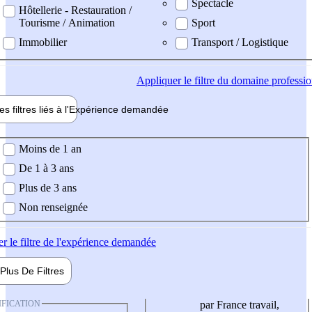
Spectacle
Hôtellerie - Restauration /
Tourisme / Animation
Sport
Immobilier
Transport / Logistique
Appliquer
le filtre du domaine professi
es filtres liés à l'
Expérience
demandée
ience demandée
Moins de 1 an
De 1 à 3 ans
Plus de 3 ans
Non renseignée
er
le filtre de l'expérience demandée
Plus De
Filtres
IFICATION
par France travail,