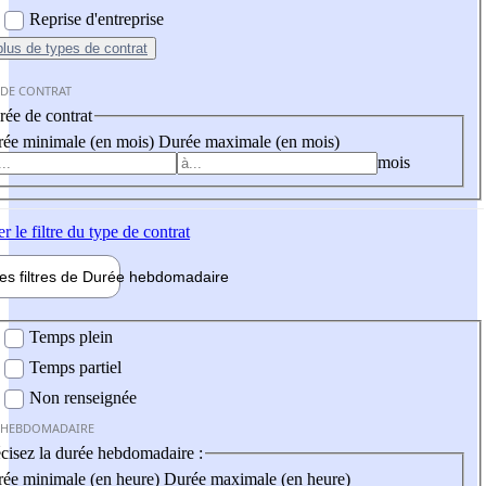
Reprise d'entreprise
plus
de types de contrat
 DE CONTRAT
ée de contrat
ée minimale (en mois)
Durée maximale (en mois)
mois
er
le filtre du type de contrat
les filtres de
Durée hebdo
madaire
 hebdomadaire
Temps plein
Temps partiel
Non renseignée
 HEBDOMADAIRE
cisez la durée hebdomadaire :
ée minimale (en heure)
Durée maximale (en heure)