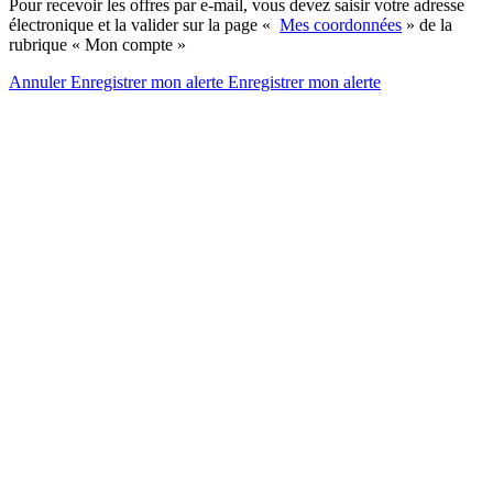
Pour recevoir les offres par e-mail, vous devez saisir votre adresse
électronique et la valider sur la page «
Mes coordonnées
» de la
rubrique « Mon compte »
Annuler
Enregistrer mon alerte
Enregistrer
mon alerte