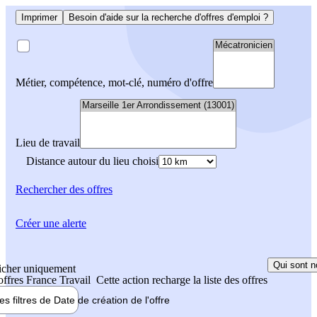
Imprimer
Besoin d'aide sur la recherche d'offres d'emploi ?
Métier, compétence, mot-clé, numéro d'offre
Lieu de travail
Distance autour du lieu choisi
Rechercher
des offres
Créer une alerte
Qui sont n
icher uniquement
 offres France Travail
Cette action recharge la liste des offres
les filtres de
Date de création
de l'offre