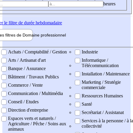
heures
er
le filtre de durée hebdomadaire
les filtres de
Domaine pro
fessionnel
ne professionel
Achats / Comptabilité / Gestion
Industrie
Arts / Artisanat d'art
Informatique /
Télécommunication
Banque / Assurance
Installation / Maintenance
Bâtiment / Travaux Publics
Marketing / Stratégie
Commerce / Vente
commerciale
Communication / Multimédia
Ressources Humaines
Conseil / Etudes
Santé
Direction d'entreprise
Secrétariat / Assistanat
Espaces verts et naturels /
Services à la personne / à l
Agriculture / Pêche / Soins aux
collectivité
animaux