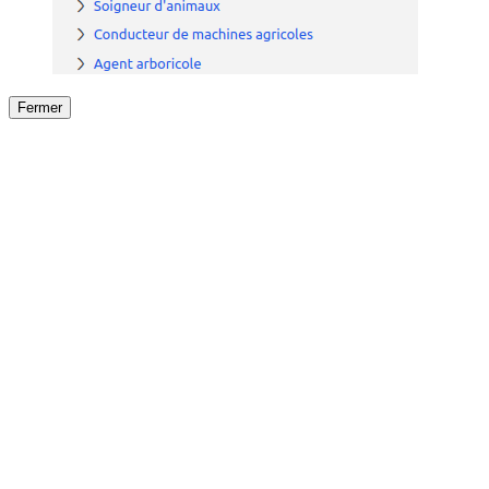
Fermer
Fermer
le détail de l'offre
/
Offre
sur
Offre précéden