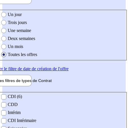
e création de l'offre
Un jour
Trois jours
Une semaine
Deux semaines
Un mois
Toutes les offres
er
le filtre de date de création de l'offre
les filtres de types de
Contrat
de contrat
CDI (6)
CDD
Intérim
CDI Intérimaire