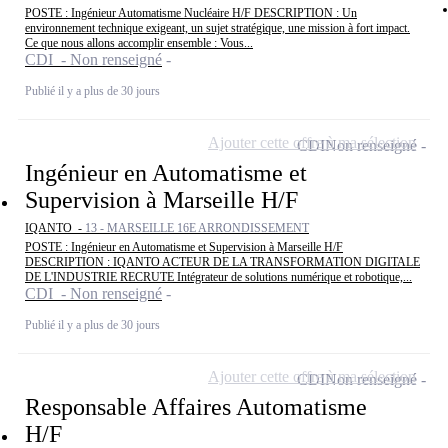
POSTE : Ingénieur Automatisme Nucléaire H/F DESCRIPTION : Un
environnement technique exigeant, un sujet stratégique, une mission à fort impact.
Ce que nous allons accomplir ensemble : Vous...
CDI - Non renseigné
Publié il y a plus de 30 jours
Ajouter cette offre à ma sélection
CDI
Non renseigné
Ingénieur en Automatisme et
Supervision à Marseille H/F
IQANTO -
13 - MARSEILLE 16E ARRONDISSEMENT
POSTE : Ingénieur en Automatisme et Supervision à Marseille H/F
DESCRIPTION : IQANTO ACTEUR DE LA TRANSFORMATION DIGITALE
DE L'INDUSTRIE RECRUTE Intégrateur de solutions numérique et robotique,...
CDI - Non renseigné
Publié il y a plus de 30 jours
Ajouter cette offre à ma sélection
CDI
Non renseigné
Responsable Affaires Automatisme
H/F