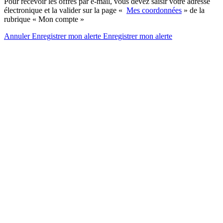
Pour recevoir les offres par e-mail, vous devez saisir votre adresse
électronique et la valider sur la page «
Mes coordonnées
» de la
rubrique « Mon compte »
Annuler
Enregistrer mon alerte
Enregistrer
mon alerte