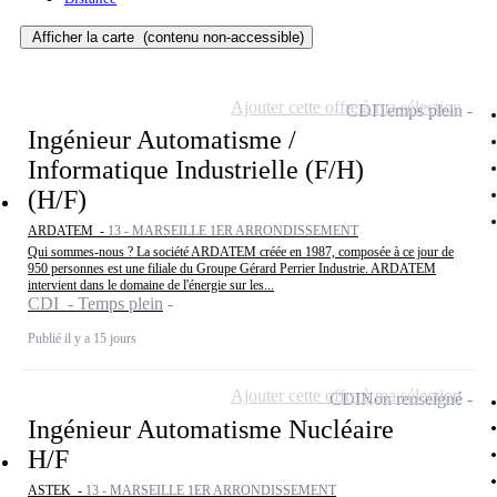
Afficher la carte
(contenu non-accessible)
Ajouter cette offre à ma sélection
CDI
Temps plein
Ingénieur Automatisme /
Informatique Industrielle (F/H)
(H/F)
ARDATEM -
13 - MARSEILLE 1ER ARRONDISSEMENT
Qui sommes-nous ? La société ARDATEM créée en 1987, composée à ce jour de
950 personnes est une filiale du Groupe Gérard Perrier Industrie. ARDATEM
intervient dans le domaine de l'énergie sur les...
CDI - Temps plein
Publié il y a 15 jours
Ajouter cette offre à ma sélection
CDI
Non renseigné
Ingénieur Automatisme Nucléaire
H/F
ASTEK -
13 - MARSEILLE 1ER ARRONDISSEMENT