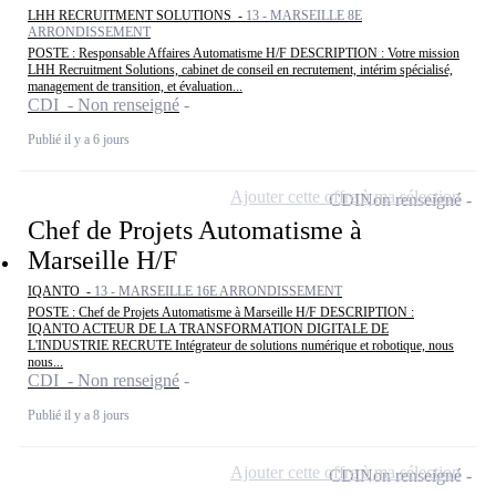
LHH RECRUITMENT SOLUTIONS -
13 - MARSEILLE 8E
ARRONDISSEMENT
POSTE : Responsable Affaires Automatisme H/F DESCRIPTION : Votre mission
LHH Recruitment Solutions, cabinet de conseil en recrutement, intérim spécialisé,
management de transition, et évaluation...
CDI - Non renseigné
Publié il y a 6 jours
Ajouter cette offre à ma sélection
CDI
Non renseigné
Chef de Projets Automatisme à
Marseille H/F
IQANTO -
13 - MARSEILLE 16E ARRONDISSEMENT
POSTE : Chef de Projets Automatisme à Marseille H/F DESCRIPTION :
IQANTO ACTEUR DE LA TRANSFORMATION DIGITALE DE
L'INDUSTRIE RECRUTE Intégrateur de solutions numérique et robotique, nous
nous...
CDI - Non renseigné
Publié il y a 8 jours
Ajouter cette offre à ma sélection
CDI
Non renseigné