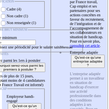
IFICATION
par France travail,
Cap emploi et ses
Cadre (4)
partenaires pour ses
actions concrètes en
Non cadre (1)
faveur du recrutement,
Non renseignée (1)
de l’intégration et de
l’accompagnement de
IRE BRUT MINIMUM
ses collaborateurs en
situation de handicap.
re minimum
Pour en savoir plus,
consultez cet article
.
ssez une périodicité pour le salaire saisi
Entreprise adaptée
NITÉS
Qu'est-ce qu'une
z parmi les 1ers à postuler
entreprise adaptée
?
urquoi serez-vous parmi les
premiers à postuler ?
L'entreprise adaptée
es de plus de 15 jours,
permet à un travailleur
tant moins de 4 candidatures
en situation de
t France Travail est informé)
handicap d'exercer
ICAP
une activité
professionnelle dans
Employeur handi-
des conditions
engagé
adaptées à ses
Qu'est-ce qu'un
capacités. Pour en