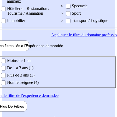
animaux
Spectacle
Hôtellerie - Restauration /
Tourisme / Animation
Sport
Immobilier
Transport / Logistique
Appliquer
le filtre du domaine professi
es filtres liés à l'
Expérience
demandée
ience demandée
Moins de 1 an
De 1 à 3 ans (1)
Plus de 3 ans (1)
Non renseignée (4)
er
le filtre de l'expérience demandée
Plus De
Filtres