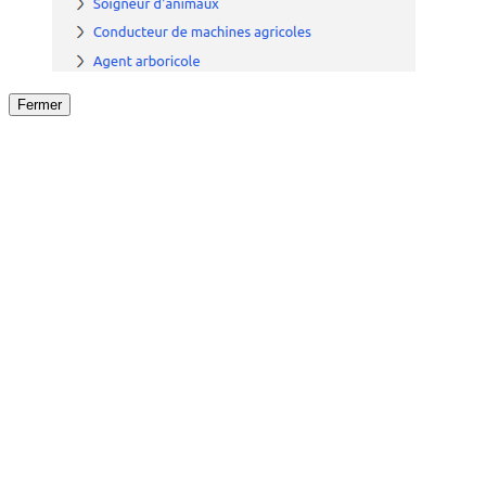
Fermer
Fermer
le détail de l'offre
/
Offre
sur
Offre précéden