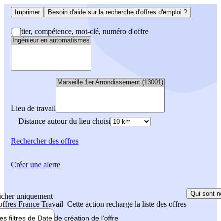
Imprimer
Besoin d'aide sur la recherche d'offres d'emploi ?
Métier, compétence, mot-clé, numéro d'offre
Lieu de travail
Distance autour du lieu choisi
Rechercher
des offres
Créer une alerte
Qui sont n
icher uniquement
 offres France Travail
Cette action recharge la liste des offres
les filtres de
Date de création
de l'offre