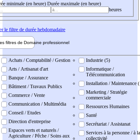
ée minimale (en heure)
Durée maximale (en heure)
heures
er
le filtre de durée hebdomadaire
les filtres de
Domaine pro
fessionnel
ne professionel
Achats / Comptabilité / Gestion
Industrie (5)
Arts / Artisanat d'art
Informatique /
Télécommunication
Banque / Assurance
Installation / Maintenance (
Bâtiment / Travaux Publics
Marketing / Stratégie
Commerce / Vente
commerciale
Communication / Multimédia
Ressources Humaines
Conseil / Etudes
Santé
Direction d'entreprise
Secrétariat / Assistanat
Espaces verts et naturels /
Services à la personne / à l
Agriculture / Pêche / Soins aux
collectivité