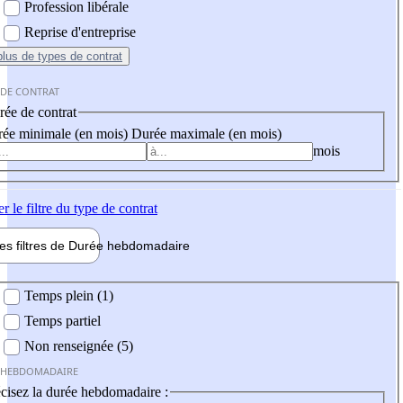
Profession libérale
Reprise d'entreprise
plus
de types de contrat
 DE CONTRAT
ée de contrat
ée minimale (en mois)
Durée maximale (en mois)
mois
er
le filtre du type de contrat
les filtres de
Durée hebdo
madaire
 hebdomadaire
Temps plein (1)
Temps partiel
Non renseignée (5)
 HEBDOMADAIRE
cisez la durée hebdomadaire :