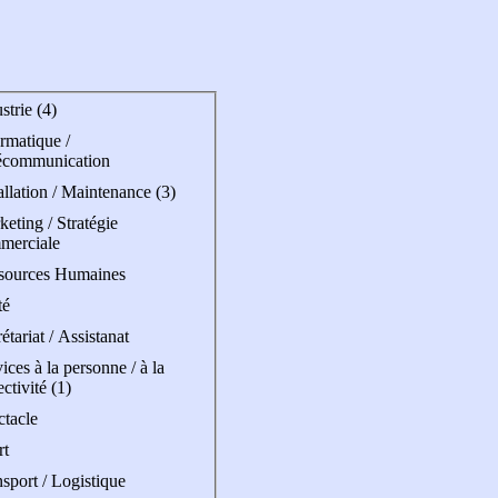
strie (4)
rmatique /
écommunication
allation / Maintenance (3)
eting / Stratégie
merciale
sources Humaines
té
étariat / Assistanat
ices à la personne / à la
ectivité (1)
ctacle
rt
sport / Logistique