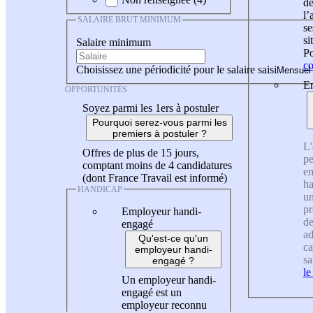
de
l
SALAIRE BRUT MINIMUM
se
si
Salaire minimum
Po
co
Choisissez une périodicité pour le salaire saisi
En
OPPORTUNITÉS
Soyez parmi les 1ers à postuler
Pourquoi serez-vous parmi les
premiers à postuler ?
L'
Offres de plus de 15 jours,
pe
comptant moins de 4 candidatures
en
(dont France Travail est informé)
ha
HANDICAP
un
pr
Employeur handi-
de
engagé
ad
Qu'est-ce qu'un
ca
employeur handi-
sa
engagé ?
le
Un employeur handi-
engagé est un
employeur reconnu