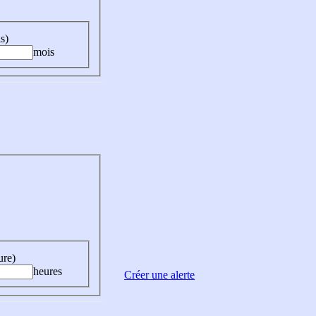
s)
mois
ure)
heures
Créer une alerte