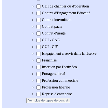
CDI de chantier ou d'opération
Contrat d'Engagement Educatif
Contrat intermittent
Contrat pacte
Contrat d'usage
CUI - CAE
CUI - CIE
Engagement à servir dans la réserve
Franchise
Insertion par l'activ.éco.
Portage salarial
Profession commerciale
Profession libérale
Reprise d'entreprise
Voir plus
de types de contrat