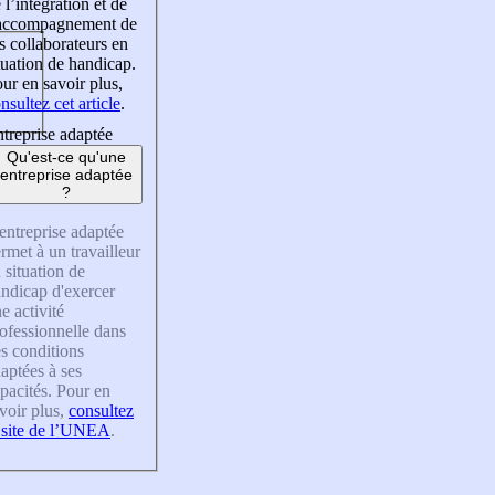
 l’intégration et de
’accompagnement de
s collaborateurs en
tuation de handicap.
ur en savoir plus,
nsultez cet article
.
treprise adaptée
Qu'est-ce qu'une
entreprise adaptée
?
entreprise adaptée
rmet à un travailleur
 situation de
ndicap d'exercer
e activité
ofessionnelle dans
s conditions
aptées à ses
pacités. Pour en
voir plus,
consultez
 site de l’UNEA
.