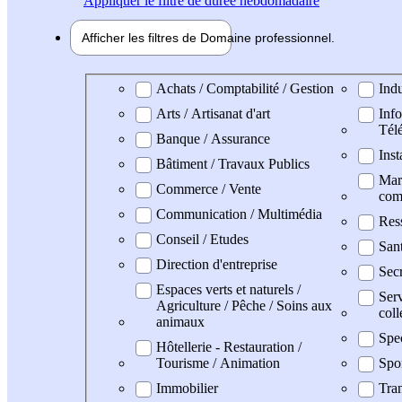
Appliquer
le filtre de durée hebdomadaire
Afficher les filtres de
Domaine pro
fessionnel
Domaine professionel
Achats / Comptabilité / Gestion
Indu
Arts / Artisanat d'art
Info
Tél
Banque / Assurance
Inst
Bâtiment / Travaux Publics
Mark
Commerce / Vente
com
Communication / Multimédia
Res
Conseil / Etudes
San
Direction d'entreprise
Secr
Espaces verts et naturels /
Serv
Agriculture / Pêche / Soins aux
coll
animaux
Spe
Hôtellerie - Restauration /
Tourisme / Animation
Spo
Immobilier
Tran