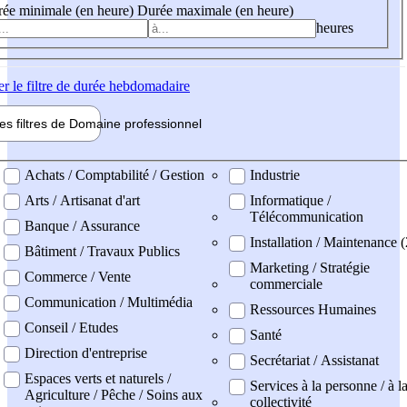
ée minimale (en heure)
Durée maximale (en heure)
heures
er
le filtre de durée hebdomadaire
les filtres de
Domaine pro
fessionnel
ne professionel
Achats / Comptabilité / Gestion
Industrie
Arts / Artisanat d'art
Informatique /
Télécommunication
Banque / Assurance
Installation / Maintenance (
Bâtiment / Travaux Publics
Marketing / Stratégie
Commerce / Vente
commerciale
Communication / Multimédia
Ressources Humaines
Conseil / Etudes
Santé
Direction d'entreprise
Secrétariat / Assistanat
Espaces verts et naturels /
Services à la personne / à l
Agriculture / Pêche / Soins aux
collectivité