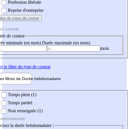
Profession libérale
Reprise d'entreprise
plus
de types de contrat
 DE CONTRAT
ée de contrat
ée minimale (en mois)
Durée maximale (en mois)
mois
er
le filtre du type de contrat
les filtres de
Durée hebdo
madaire
 hebdomadaire
Temps plein (1)
Temps partiel
Non renseignée (1)
 HEBDOMADAIRE
cisez la durée hebdomadaire :