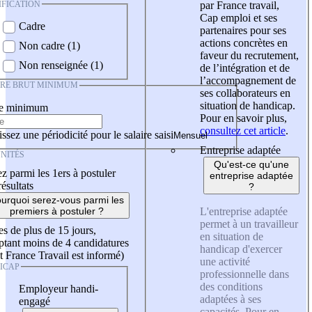
IFICATION
par France travail,
Cap emploi et ses
Cadre
partenaires pour ses
actions concrètes en
Non cadre (1)
faveur du recrutement,
Non renseignée (1)
de l’intégration et de
l’accompagnement de
IRE BRUT MINIMUM
ses collaborateurs en
situation de handicap.
re minimum
Pour en savoir plus,
consultez cet article
.
ssez une périodicité pour le salaire saisi
Entreprise adaptée
NITÉS
Qu'est-ce qu'une
z parmi les 1ers à postuler
entreprise adaptée
résultats
?
urquoi serez-vous parmi les
L'entreprise adaptée
premiers à postuler ?
permet à un travailleur
es de plus de 15 jours,
en situation de
tant moins de 4 candidatures
handicap d'exercer
t France Travail est informé)
une activité
ICAP
professionnelle dans
des conditions
Employeur handi-
adaptées à ses
engagé
capacités. Pour en