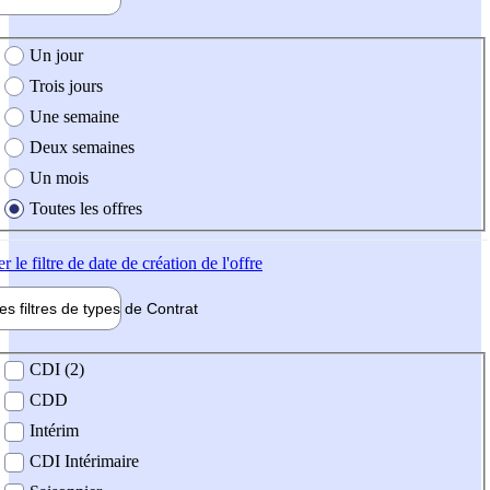
e création de l'offre
Un jour
Trois jours
Une semaine
Deux semaines
Un mois
Toutes les offres
er
le filtre de date de création de l'offre
les filtres de types de
Contrat
de contrat
CDI (2)
CDD
Intérim
CDI Intérimaire