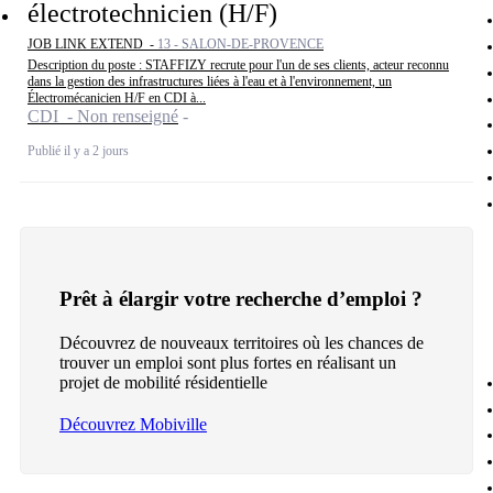
électrotechnicien (H/F)
JOB LINK EXTEND -
13 - SALON-DE-PROVENCE
Description du poste : STAFFIZY recrute pour l'un de ses clients, acteur reconnu
dans la gestion des infrastructures liées à l'eau et à l'environnement, un
Électromécanicien H/F en CDI à...
CDI - Non renseigné
Publié il y a 2 jours
Prêt à élargir votre recherche d’emploi ?
Découvrez de nouveaux territoires où les chances de
trouver un emploi sont plus fortes en réalisant un
projet de mobilité résidentielle
Découvrez Mobiville