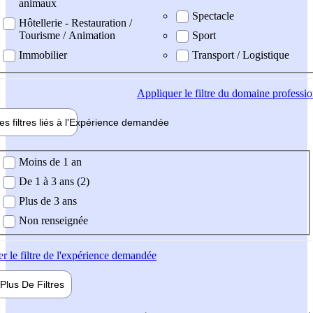
animaux
Spectacle
Hôtellerie - Restauration /
Tourisme / Animation
Sport
Immobilier
Transport / Logistique
Appliquer
le filtre du domaine professi
es filtres liés à l'
Expérience
demandée
ience demandée
Moins de 1 an
De 1 à 3 ans (2)
Plus de 3 ans
Non renseignée
er
le filtre de l'expérience demandée
Plus De
Filtres