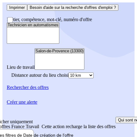
Imprimer
Besoin d'aide sur la recherche d'offres d'emploi ?
Métier, compétence, mot-clé, numéro d'offre
Lieu de travail
Distance autour du lieu choisi
Rechercher
des offres
Créer une alerte
Qui sont n
icher uniquement
 offres France Travail
Cette action recharge la liste des offres
les filtres de
Date de création
de l'offre