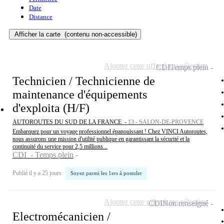
Date
Distance
Afficher la carte
(contenu non-accessible)
Ajouter cette offre à ma sélection
CDI
Temps plein
Technicien / Technicienne de
maintenance d'équipements
d'exploita (H/F)
AUTOROUTES DU SUD DE LA FRANCE -
13 - SALON-DE-PROVENCE
Embarquez pour un voyage professionnel épanouissant ! Chez VINCI Autoroutes,
nous assurons une mission d'utilité publique en garantissant la sécurité et la
continuité du service pour 2,5 millions...
CDI - Temps plein
Publié il y a 25 jours
Soyez parmi les 1ers à postuler
Ajouter cette offre à ma sélection
CDI
Non renseigné
Electromécanicien /