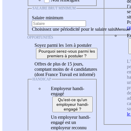
de
l
SALAIRE BRUT MINIMUM
se
si
Salaire minimum
Po
co
Choisissez une périodicité pour le salaire saisi
En
OPPORTUNITÉS
Soyez parmi les 1ers à postuler
Pourquoi serez-vous parmi les
premiers à postuler ?
L'
Offres de plus de 15 jours,
pe
comptant moins de 4 candidatures
en
(dont France Travail est informé)
ha
HANDICAP
un
pr
Employeur handi-
de
engagé
ad
Qu'est-ce qu'un
ca
employeur handi-
sa
engagé ?
le
Un employeur handi-
engagé est un
employeur reconnu