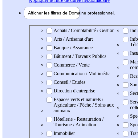
Appliquer
le filtre de durée hebdomadaire
Afficher les filtres de
Domaine pro
fessionnel
Domaine professionel
Achats / Comptabilité / Gestion
Indu
Arts / Artisanat d'art
Info
Tél
Banque / Assurance
Inst
Bâtiment / Travaux Publics
Mark
Commerce / Vente
com
Communication / Multimédia
Res
Conseil / Etudes
San
Direction d'entreprise
Secr
Espaces verts et naturels /
Serv
Agriculture / Pêche / Soins aux
coll
animaux
Spe
Hôtellerie - Restauration /
Tourisme / Animation
Spo
Immobilier
Tran