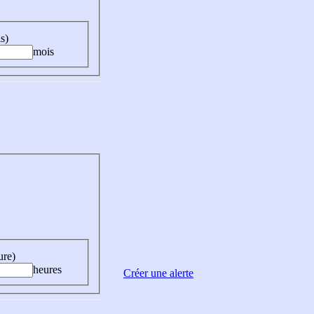
s)
mois
ure)
heures
Créer une alerte