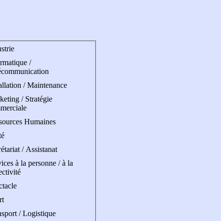
strie
rmatique /
écommunication
allation / Maintenance
eting / Stratégie
merciale
sources Humaines
té
étariat / Assistanat
ices à la personne / à la
ectivité
ctacle
rt
sport / Logistique