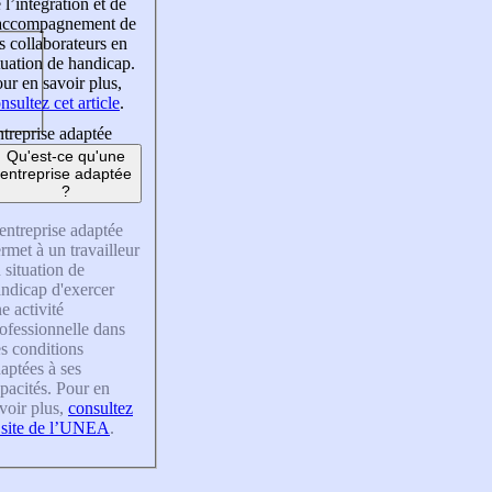
 l’intégration et de
’accompagnement de
s collaborateurs en
tuation de handicap.
ur en savoir plus,
nsultez cet article
.
treprise adaptée
Qu'est-ce qu'une
entreprise adaptée
?
entreprise adaptée
rmet à un travailleur
 situation de
ndicap d'exercer
e activité
ofessionnelle dans
s conditions
aptées à ses
pacités. Pour en
voir plus,
consultez
 site de l’UNEA
.