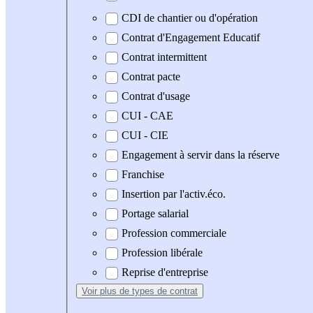
CDI de chantier ou d'opération
Contrat d'Engagement Educatif
Contrat intermittent
Contrat pacte
Contrat d'usage
CUI - CAE
CUI - CIE
Engagement à servir dans la réserve
Franchise
Insertion par l'activ.éco.
Portage salarial
Profession commerciale
Profession libérale
Reprise d'entreprise
Voir plus
de types de contrat