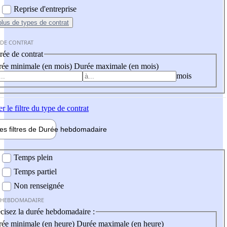
Reprise d'entreprise
plus
de types de contrat
 DE CONTRAT
ée de contrat
ée minimale (en mois)
Durée maximale (en mois)
mois
er
le filtre du type de contrat
les filtres de
Durée hebdo
madaire
 hebdomadaire
Temps plein
Temps partiel
Non renseignée
 HEBDOMADAIRE
cisez la durée hebdomadaire :
ée minimale (en heure)
Durée maximale (en heure)