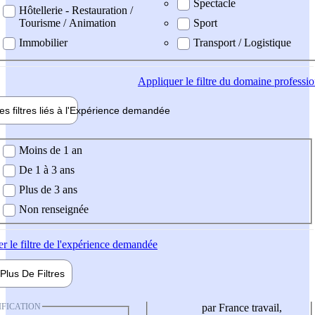
Spectacle
Hôtellerie - Restauration /
Tourisme / Animation
Sport
Immobilier
Transport / Logistique
Appliquer
le filtre du domaine professi
es filtres liés à l'
Expérience
demandée
ience demandée
Moins de 1 an
De 1 à 3 ans
Plus de 3 ans
Non renseignée
er
le filtre de l'expérience demandée
Plus De
Filtres
IFICATION
par France travail,