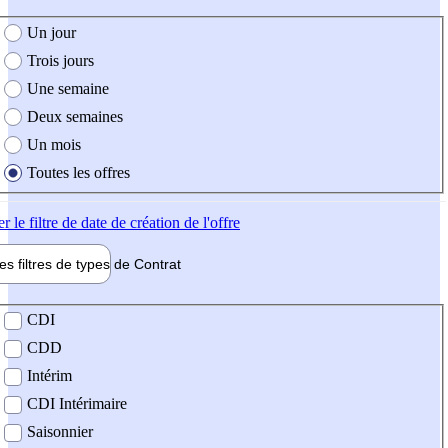
e création de l'offre
Un jour
Trois jours
Une semaine
Deux semaines
Un mois
Toutes les offres
er
le filtre de date de création de l'offre
les filtres de types de
Contrat
de contrat
CDI
CDD
Intérim
CDI Intérimaire
Saisonnier