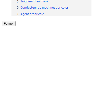
Fermer
Fermer
le détail de l'offre
/
Offre
sur
Offre précéden