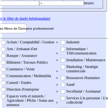
heures
er
le filtre de durée hebdomadaire
les filtres de
Domaine pro
fessionnel
ne professionel
Achats / Comptabilité / Gestion
Industrie
Arts / Artisanat d'art
Informatique /
Télécommunication
Banque / Assurance
Installation / Maintenance
Bâtiment / Travaux Publics
Marketing / Stratégie
Commerce / Vente
commerciale
Communication / Multimédia
Ressources Humaines
Conseil / Etudes
Santé
Direction d'entreprise
Secrétariat / Assistanat
Espaces verts et naturels /
Services à la personne / à l
Agriculture / Pêche / Soins aux
collectivité
animaux