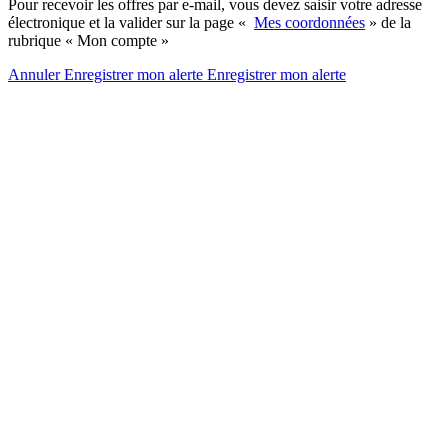
Pour recevoir les offres par e-mail, vous devez saisir votre adresse
électronique et la valider sur la page «
Mes coordonnées
» de la
rubrique « Mon compte »
Annuler
Enregistrer mon alerte
Enregistrer
mon alerte