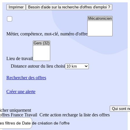
Imprimer
Besoin d'aide sur la recherche d'offres d'emploi ?
Métier, compétence, mot-clé, numéro d'offre
Lieu de travail
Distance autour du lieu choisi
Rechercher
des offres
Créer une alerte
Qui sont n
icher uniquement
 offres France Travail
Cette action recharge la liste des offres
les filtres de
Date de création
de l'offre