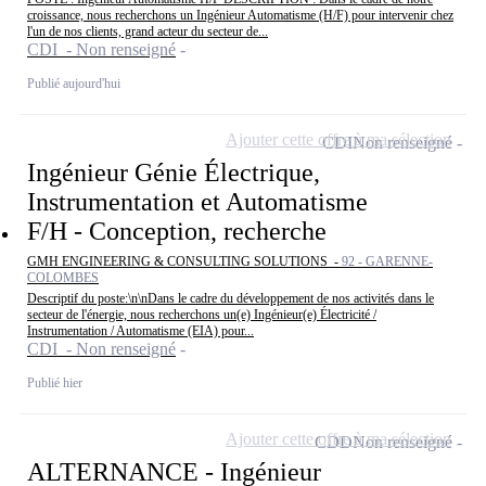
croissance, nous recherchons un Ingénieur Automatisme (H/F) pour intervenir chez
l'un de nos clients, grand acteur du secteur de...
CDI - Non renseigné
Publié aujourd'hui
Ajouter cette offre à ma sélection
CDI
Non renseigné
Ingénieur Génie Électrique,
Instrumentation et Automatisme
F/H - Conception, recherche
GMH ENGINEERING & CONSULTING SOLUTIONS -
92 - GARENNE-
COLOMBES
Descriptif du poste:\n\nDans le cadre du développement de nos activités dans le
secteur de l'énergie, nous recherchons un(e) Ingénieur(e) Électricité /
Instrumentation / Automatisme (EIA) pour...
CDI - Non renseigné
Publié hier
Ajouter cette offre à ma sélection
CDD
Non renseigné
ALTERNANCE - Ingénieur