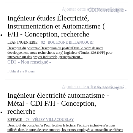
Ajouter cette offre à ma sélection
CDI
Non renseigné
Ingénieur études Électricité,
Instrumentation et Automatisme (
F/H - Conception, recherche
LEAF INGENIERIE -
92 - BOULOGNE-BILLANCOURT
Descriptif du poste:\n\nDescription du poste\nDans le cadre de notre
développement, nous recherchons un(e) Ingénieur d'études EIA (H/F) pour
intervenir sur des projets industriels, principalement...
CDI - Non renseigné
Publié il y a 8 jours
Ajouter cette offre à ma sélection
CDI
Non renseigné
Ingénieur électricité automatisme -
Métal - CDI F/H - Conception,
recherche
EIFFAGE -
78 - VÉLIZY-VILLACOUBLAY
Descriptif du poste:\n\n\n Pour faciliter la lecture, l'écriture inclusive n'est pas
utilisée dans le corps de cette annonce, les termes employés au masculin se réfèrent