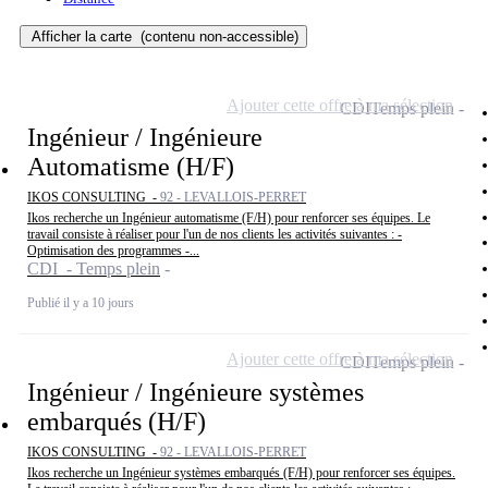
Afficher la carte
(contenu non-accessible)
Ajouter cette offre à ma sélection
CDI
Temps plein
Ingénieur / Ingénieure
Automatisme (H/F)
IKOS CONSULTING -
92 - LEVALLOIS-PERRET
Ikos recherche un Ingénieur automatisme (F/H) pour renforcer ses équipes. Le
travail consiste à réaliser pour l'un de nos clients les activités suivantes : -
Optimisation des programmes -...
CDI - Temps plein
Publié il y a 10 jours
Ajouter cette offre à ma sélection
CDI
Temps plein
Ingénieur / Ingénieure systèmes
embarqués (H/F)
IKOS CONSULTING -
92 - LEVALLOIS-PERRET
Ikos recherche un Ingénieur systèmes embarqués (F/H) pour renforcer ses équipes.