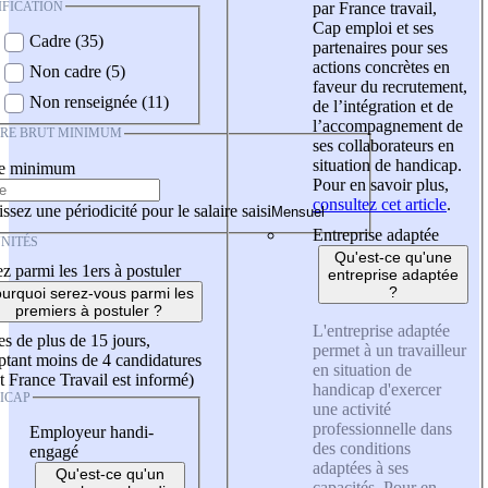
IFICATION
par France travail,
Cap emploi et ses
Cadre (35)
partenaires pour ses
actions concrètes en
Non cadre (5)
faveur du recrutement,
Non renseignée (11)
de l’intégration et de
l’accompagnement de
IRE BRUT MINIMUM
ses collaborateurs en
situation de handicap.
re minimum
Pour en savoir plus,
consultez cet article
.
ssez une périodicité pour le salaire saisi
Entreprise adaptée
NITÉS
Qu'est-ce qu'une
z parmi les 1ers à postuler
entreprise adaptée
?
urquoi serez-vous parmi les
premiers à postuler ?
L'entreprise adaptée
es de plus de 15 jours,
permet à un travailleur
tant moins de 4 candidatures
en situation de
t France Travail est informé)
handicap d'exercer
ICAP
une activité
professionnelle dans
Employeur handi-
des conditions
engagé
adaptées à ses
Qu'est-ce qu'un
capacités. Pour en