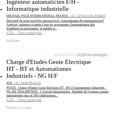
Ingénieur automaticien F/H -
Informatique industrielle
MICHAEL PAGE INTERNATIONAL FRANCE -
92 - LEVALLOIS-PERRET
Descriptif du poste:\n\n\nVos missions\n\n1. Automatisation & optimisation\n\n*
Analyser, optimiser et mettre à jour les programmes d'automatisation afin
d'améliorer la performance, la fiabilité et...
CDI - Non renseigné
Publié hier
Ajouter cette offre à ma sélection
CDI
Non renseigné
Charge d'Etudes Genie Electrique
HT - BT et Automatismes
Industriels - NG H/F
SCE -
92 - MONTROUGE
POSTE : Charge d'Etudes Genie Electrique HT - BT et Automatismes Industriels -
NG H/F DESCRIPTION : L'Activité Infrastructures, Mobilités & Systèmes compte
nationalement plus de 200 collaborateurs...
CDI - Non renseigné
Publié il y a 15 jours