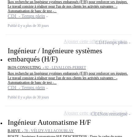
Ikos recherche un Ingénieur systèmes embarqués (F/H) pour renforcer ses équipes.
Le travail consiste à réaliser pour l'un de nos clients les activités suivantes : -
Automatisation de banc de test -...
CDI - Temps plein
Publié il y a plus de 30 jours
Ajouter cette offre à ma sélection
CDI
Temps plein
Ingénieur / Ingénieure systèmes
embarqués (H/F)
IKOS CONSULTING -
92 - LEVALLOIS-PERRET
Ikos recherche un Ingénieur systèmes embarqués (F/H) pour renforcer ses équipes.
Le travail consiste à réaliser pour l'un de nos clients les activités suivantes : -
Automatisation de banc de test -...
CDI - Temps plein
Publié il y a plus de 30 jours
Ajouter cette offre à ma sélection
CDI
Non renseigné
Ingénieur Automatisme H/F
B-HIVE -
78 - VÉLIZY-VILLACOUBLAY
POSTE : Ingénieur Automatisme H/F DESCRIPTION : Dans le cadre de notre