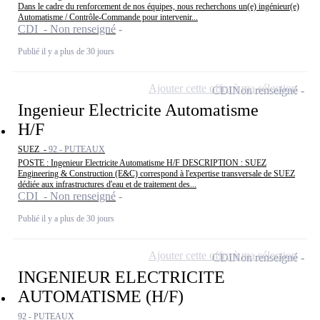
Dans le cadre du renforcement de nos équipes, nous recherchons un(e) ingénieur(e)
Automatisme / Contrôle-Commande pour intervenir...
CDI - Non renseigné
Publié il y a plus de 30 jours
Ajouter cette offre à ma sélection
CDI
Non renseigné
Ingenieur Electricite Automatisme
H/F
SUEZ -
92 - PUTEAUX
POSTE : Ingenieur Electricite Automatisme H/F DESCRIPTION : SUEZ
Engineering & Construction (E&C) correspond à l'expertise transversale de SUEZ
dédiée aux infrastructures d'eau et de traitement des...
CDI - Non renseigné
Publié il y a plus de 30 jours
Ajouter cette offre à ma sélection
CDI
Non renseigné
INGENIEUR ELECTRICITE
AUTOMATISME (H/F)
92 - PUTEAUX