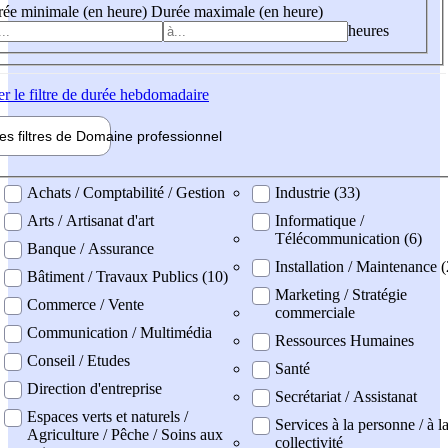
ée minimale (en heure)
Durée maximale (en heure)
heures
er
le filtre de durée hebdomadaire
les filtres de
Domaine pro
fessionnel
ne professionel
Achats / Comptabilité / Gestion
Industrie (33)
Arts / Artisanat d'art
Informatique /
Télécommunication (6)
Banque / Assurance
Installation / Maintenance (
Bâtiment / Travaux Publics (10)
Marketing / Stratégie
Commerce / Vente
commerciale
Communication / Multimédia
Ressources Humaines
Conseil / Etudes
Santé
Direction d'entreprise
Secrétariat / Assistanat
Espaces verts et naturels /
Services à la personne / à l
Agriculture / Pêche / Soins aux
collectivité