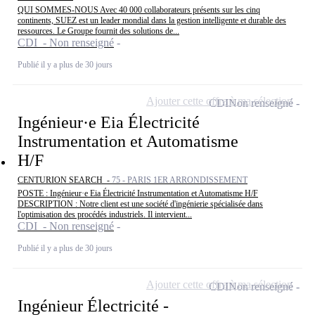
QUI SOMMES-NOUS Avec 40 000 collaborateurs présents sur les cinq
continents, SUEZ est un leader mondial dans la gestion intelligente et durable des
ressources. Le Groupe fournit des solutions de...
CDI - Non renseigné
Publié il y a plus de 30 jours
Ajouter cette offre à ma sélection
CDI
Non renseigné
Ingénieur·e Eia Électricité
Instrumentation et Automatisme
H/F
CENTURION SEARCH -
75 - PARIS 1ER ARRONDISSEMENT
POSTE : Ingénieur·e Eia Électricité Instrumentation et Automatisme H/F
DESCRIPTION : Notre client est une société d'ingénierie spécialisée dans
l'optimisation des procédés industriels. Il intervient...
CDI - Non renseigné
Publié il y a plus de 30 jours
Ajouter cette offre à ma sélection
CDI
Non renseigné
Ingénieur Électricité -