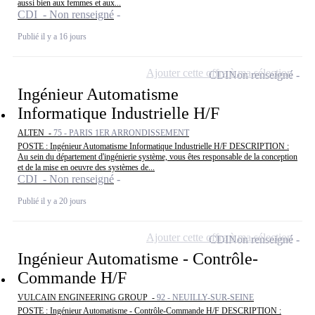
aussi bien aux femmes et aux...
CDI - Non renseigné
Publié il y a 16 jours
Ajouter cette offre à ma sélection
CDI
Non renseigné
Ingénieur Automatisme
Informatique Industrielle H/F
ALTEN -
75 - PARIS 1ER ARRONDISSEMENT
POSTE : Ingénieur Automatisme Informatique Industrielle H/F DESCRIPTION :
Au sein du département d'ingénierie système, vous êtes responsable de la conception
et de la mise en oeuvre des systèmes de...
CDI - Non renseigné
Publié il y a 20 jours
Ajouter cette offre à ma sélection
CDI
Non renseigné
Ingénieur Automatisme - Contrôle-
Commande H/F
VULCAIN ENGINEERING GROUP -
92 - NEUILLY-SUR-SEINE
POSTE : Ingénieur Automatisme - Contrôle-Commande H/F DESCRIPTION :