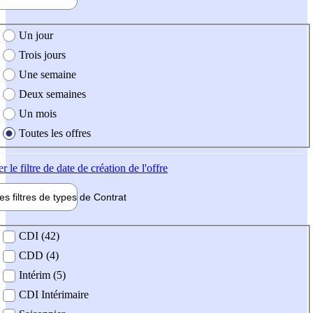
e création de l'offre
Un jour
Trois jours
Une semaine
Deux semaines
Un mois
Toutes les offres
er
le filtre de date de création de l'offre
les filtres de types de
Contrat
de contrat
CDI (42)
CDD (4)
Intérim (5)
CDI Intérimaire