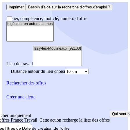
Imprimer
Besoin d'aide sur la recherche d'offres d'emploi ?
Métier, compétence, mot-clé, numéro d'offre
Lieu de travail
Distance autour du lieu choisi
Rechercher
des offres
Créer une alerte
Qui sont n
icher uniquement
 offres France Travail
Cette action recharge la liste des offres
les filtres de
Date de création
de l'offre