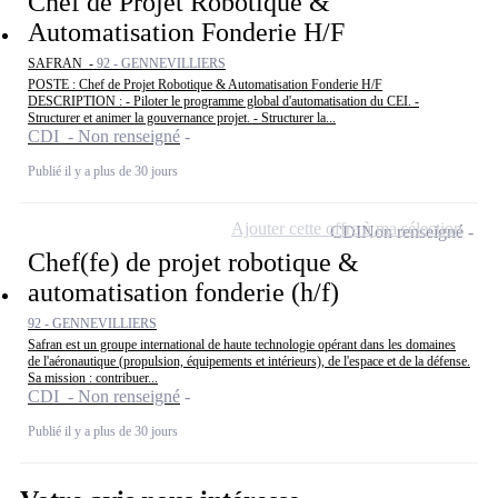
Chef de Projet Robotique &
Automatisation Fonderie H/F
SAFRAN -
92 - GENNEVILLIERS
POSTE : Chef de Projet Robotique & Automatisation Fonderie H/F
DESCRIPTION : - Piloter le programme global d'automatisation du CEI. -
Structurer et animer la gouvernance projet. - Structurer la...
CDI - Non renseigné
Publié il y a plus de 30 jours
Ajouter cette offre à ma sélection
CDI
Non renseigné
Chef(fe) de projet robotique &
automatisation fonderie (h/f)
92 - GENNEVILLIERS
Safran est un groupe international de haute technologie opérant dans les domaines
de l'aéronautique (propulsion, équipements et intérieurs), de l'espace et de la défense.
Sa mission : contribuer...
CDI - Non renseigné
Publié il y a plus de 30 jours