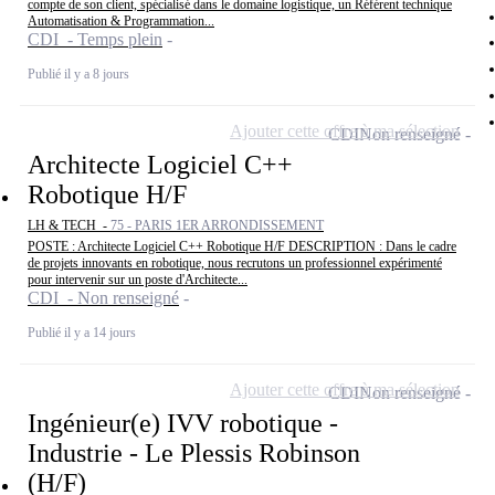
compte de son client, spécialisé dans le domaine logistique, un Référent technique
Automatisation & Programmation...
CDI - Temps plein
Publié il y a 8 jours
Ajouter cette offre à ma sélection
CDI
Non renseigné
Architecte Logiciel C++
Robotique H/F
LH & TECH -
75 - PARIS 1ER ARRONDISSEMENT
POSTE : Architecte Logiciel C++ Robotique H/F DESCRIPTION : Dans le cadre
de projets innovants en robotique, nous recrutons un professionnel expérimenté
pour intervenir sur un poste d'Architecte...
CDI - Non renseigné
Publié il y a 14 jours
Ajouter cette offre à ma sélection
CDI
Non renseigné
Ingénieur(e) IVV robotique -
Industrie - Le Plessis Robinson
(H/F)