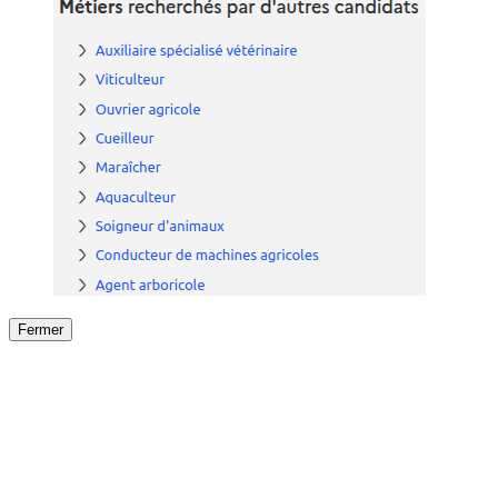
Fermer
Fermer
le détail de l'offre
/
Offre
sur
Offre précéden