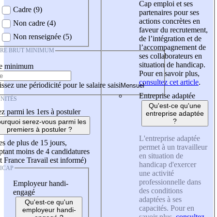
Cap emploi et ses
Cadre (9)
partenaires pour ses
actions concrètes en
Non cadre (4)
faveur du recrutement,
Non renseignée (5)
de l’intégration et de
l’accompagnement de
IRE BRUT MINIMUM
ses collaborateurs en
situation de handicap.
re minimum
Pour en savoir plus,
consultez cet article
.
ssez une périodicité pour le salaire saisi
Entreprise adaptée
NITÉS
Qu'est-ce qu'une
z parmi les 1ers à postuler
entreprise adaptée
?
urquoi serez-vous parmi les
premiers à postuler ?
L'entreprise adaptée
es de plus de 15 jours,
permet à un travailleur
tant moins de 4 candidatures
en situation de
t France Travail est informé)
handicap d'exercer
ICAP
une activité
professionnelle dans
Employeur handi-
des conditions
engagé
adaptées à ses
Qu'est-ce qu'un
capacités. Pour en
employeur handi-
savoir plus,
consultez