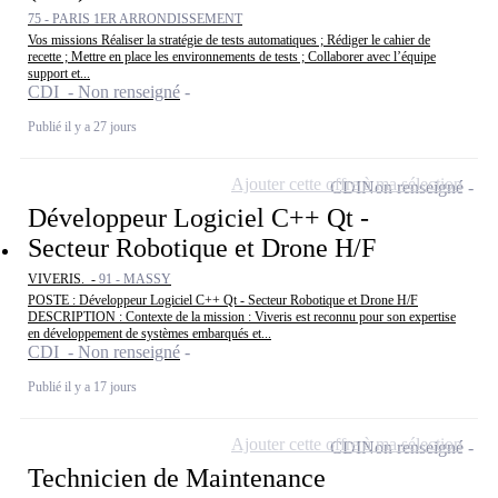
75 - PARIS 1ER ARRONDISSEMENT
Vos missions Réaliser la stratégie de tests automatiques ; Rédiger le cahier de
recette ; Mettre en place les environnements de tests ; Collaborer avec l’équipe
support et...
CDI - Non renseigné
Publié il y a 27 jours
Ajouter cette offre à ma sélection
CDI
Non renseigné
Développeur Logiciel C++ Qt -
Secteur Robotique et Drone H/F
VIVERIS. -
91 - MASSY
POSTE : Développeur Logiciel C++ Qt - Secteur Robotique et Drone H/F
DESCRIPTION : Contexte de la mission : Viveris est reconnu pour son expertise
en développement de systèmes embarqués et...
CDI - Non renseigné
Publié il y a 17 jours
Ajouter cette offre à ma sélection
CDI
Non renseigné
Technicien de Maintenance