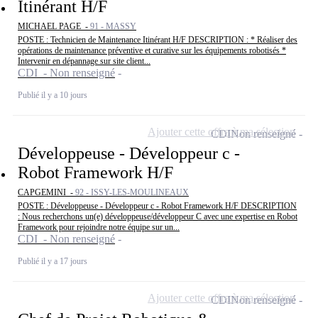
Itinérant H/F
MICHAEL PAGE -
91 - MASSY
POSTE : Technicien de Maintenance Itinérant H/F DESCRIPTION : * Réaliser des
opérations de maintenance préventive et curative sur les équipements robotisés *
Intervenir en dépannage sur site client...
CDI - Non renseigné
Publié il y a 10 jours
Ajouter cette offre à ma sélection
CDI
Non renseigné
Développeuse - Développeur c -
Robot Framework H/F
CAPGEMINI -
92 - ISSY-LES-MOULINEAUX
POSTE : Développeuse - Développeur c - Robot Framework H/F DESCRIPTION
: Nous recherchons un(e) développeuse/développeur C avec une expertise en Robot
Framework pour rejoindre notre équipe sur un...
CDI - Non renseigné
Publié il y a 17 jours
Ajouter cette offre à ma sélection
CDI
Non renseigné