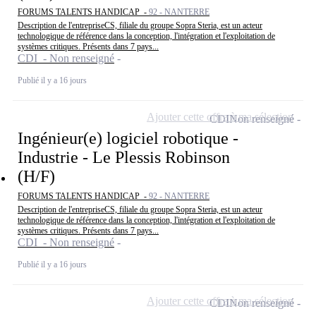
FORUMS TALENTS HANDICAP -
92 - NANTERRE
Description de l'entrepriseCS, filiale du groupe Sopra Steria, est un acteur
technologique de référence dans la conception, l'intégration et l'exploitation de
systèmes critiques. Présents dans 7 pays...
CDI - Non renseigné
Publié il y a 16 jours
Ajouter cette offre à ma sélection
CDI
Non renseigné
Ingénieur(e) logiciel robotique -
Industrie - Le Plessis Robinson
(H/F)
FORUMS TALENTS HANDICAP -
92 - NANTERRE
Description de l'entrepriseCS, filiale du groupe Sopra Steria, est un acteur
technologique de référence dans la conception, l'intégration et l'exploitation de
systèmes critiques. Présents dans 7 pays...
CDI - Non renseigné
Publié il y a 16 jours
Ajouter cette offre à ma sélection
CDI
Non renseigné