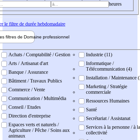
heures
er
le filtre de durée hebdomadaire
les filtres de
Domaine pro
fessionnel
ne professionel
Achats / Comptabilité / Gestion
Industrie (11)
Arts / Artisanat d'art
Informatique /
Télécommunication (4)
Banque / Assurance
Installation / Maintenance (
Bâtiment / Travaux Publics
Marketing / Stratégie
Commerce / Vente
commerciale
Communication / Multimédia
Ressources Humaines
Conseil / Etudes
Santé
Direction d'entreprise
Secrétariat / Assistanat
Espaces verts et naturels /
Services à la personne / à l
Agriculture / Pêche / Soins aux
collectivité
animaux