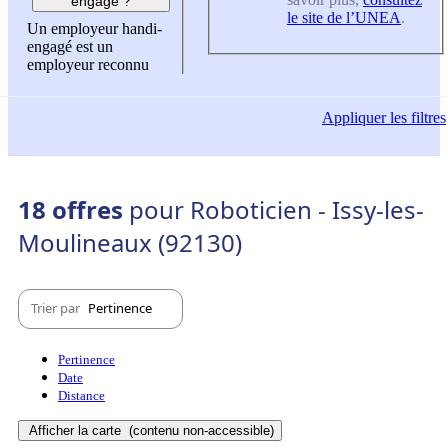
engagé ?
le site de l’UNEA
.
Un employeur handi-
engagé est un
employeur reconnu
Appliquer
les filtres
18 offres
pour Roboticien - Issy-les-
Moulineaux (92130)
Trier par
Pertinence
Pertinence
Date
Distance
Afficher la carte
(contenu non-accessible)