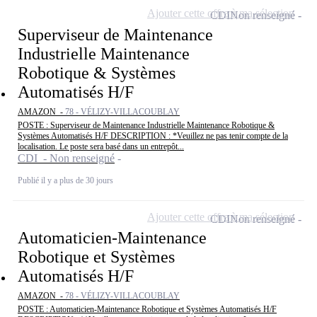
Ajouter cette offre à ma sélection
CDI
Non renseigné
Superviseur de Maintenance
Industrielle Maintenance
Robotique & Systèmes
Automatisés H/F
AMAZON -
78 - VÉLIZY-VILLACOUBLAY
POSTE : Superviseur de Maintenance Industrielle Maintenance Robotique &
Systèmes Automatisés H/F DESCRIPTION : *Veuillez ne pas tenir compte de la
localisation. Le poste sera basé dans un entrepôt...
CDI - Non renseigné
Publié il y a plus de 30 jours
Ajouter cette offre à ma sélection
CDI
Non renseigné
Automaticien-Maintenance
Robotique et Systèmes
Automatisés H/F
AMAZON -
78 - VÉLIZY-VILLACOUBLAY
POSTE : Automaticien-Maintenance Robotique et Systèmes Automatisés H/F