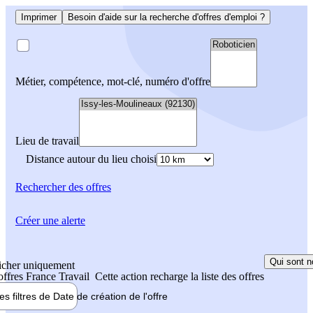
Imprimer
Besoin d'aide sur la recherche d'offres d'emploi ?
Métier, compétence, mot-clé, numéro d'offre
Lieu de travail
Distance autour du lieu choisi
Rechercher
des offres
Créer une alerte
Qui sont n
icher uniquement
 offres France Travail
Cette action recharge la liste des offres
les filtres de
Date de création
de l'offre