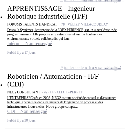
Intérim
Non renseigné
APPRENTISSAGE - Ingénieur
Robotique industrielle (H/F)
FORUMS TALENTS HANDICAP -
78 - VÉLIZY-VILLACOUBLAY
Dassault Systèmes, l'entreprise de la 3DEXPERIENCE, est un « accélérateur de
progrès humain ». Elle propose aux entreprises et aux particuliers des
environnements virtuels collaboratifs qui leur...
Intérim - Non renseigné
Publié il y a 17 jours
Ajouter cette offre à ma sélection
CDI
Non renseigné
Roboticien / Automaticien - H/F
(CDI)
NEO2 CONSULTANT -
92 - LEVALLOIS-PERRET
L'ENTREPRISECréée en 2008, NEO2 est une société de conseil et d'assistance
technique, spécialisée dans les métiers de l'ingénierie de process et des
infrastructures industrielles. Notre groupe compte...
CDI - Non renseigné
Publié il y a 30 jours