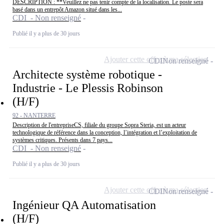
DESCRIPTION : **Veuillez ne pas tenir compte de la localisation. Le poste sera
basé dans un entrepôt Amazon situé dans les...
CDI - Non renseigné
Publié il y a plus de 30 jours
Ajouter cette offre à ma sélection
CDI
Non renseigné
Architecte système robotique -
Industrie - Le Plessis Robinson
(H/F)
92 - NANTERRE
Description de l'entrepriseCS, filiale du groupe Sopra Steria, est un acteur
technologique de référence dans la conception, l’intégration et l’exploitation de
systèmes critiques. Présents dans 7 pays...
CDI - Non renseigné
Publié il y a plus de 30 jours
Ajouter cette offre à ma sélection
CDI
Non renseigné
Ingénieur QA Automatisation
(H/F)