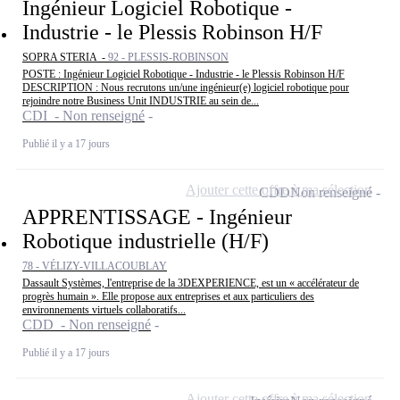
Ingénieur Logiciel Robotique -
Industrie - le Plessis Robinson H/F
SOPRA STERIA -
92 - PLESSIS-ROBINSON
POSTE : Ingénieur Logiciel Robotique - Industrie - le Plessis Robinson H/F
DESCRIPTION : Nous recrutons un/une ingénieur(e) logiciel robotique pour
rejoindre notre Business Unit INDUSTRIE au sein de...
CDI - Non renseigné
Publié il y a 17 jours
Ajouter cette offre à ma sélection
CDD
Non renseigné
APPRENTISSAGE - Ingénieur
Robotique industrielle (H/F)
78 - VÉLIZY-VILLACOUBLAY
Dassault Systèmes, l'entreprise de la 3DEXPERIENCE, est un « accélérateur de
progrès humain ». Elle propose aux entreprises et aux particuliers des
environnements virtuels collaboratifs...
CDD - Non renseigné
Publié il y a 17 jours
Ajouter cette offre à ma sélection