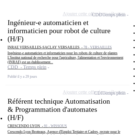
Ajouter cette offre à ma sélection
CDD
Temps plein
Ingénieur-e automaticien et
informaticien pour robot de culture
(H/F)
INRAE VERSAILLES-SACLAY VERSAILLES -
78 - VERSAILLES
Ingénieur-e automaticien et informaticien pour les robots de culture de plantes
L'Institut national de recherche pour l'agriculture, l'alimentation et l'environnement
(INRAE) est un établissement...
CDD - Temps plein
Publié il y a 29 jours
Ajouter cette offre à ma sélection
CDI
Temps plein
Référent technique Automatisation
& Programmation d'automates
(H/F)
CRESCENDO LYON -
91 - WISSOUS
Crescendo Lyon Brotteaux, Agence d'Emploi Tertiaire et Cadres, recrute pour le