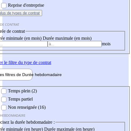
Reprise d'entreprise
plus
de types de contrat
 DE CONTRAT
ée de contrat
ée minimale (en mois)
Durée maximale (en mois)
mois
er
le filtre du type de contrat
les filtres de
Durée hebdo
madaire
 hebdomadaire
Temps plein (2)
Temps partiel
Non renseignée (16)
 HEBDOMADAIRE
cisez la durée hebdomadaire :
ée minimale (en heure)
Durée maximale (en heure)