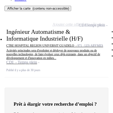
Afficher la carte
(contenu non-accessible)
Ajouter cette offre à ma sélection
CDI
Temps plein
Ingénieur Automatisme &
Informatique Industrielle (H/F)
CTRE HOSPITAL REGION UNIVERSIT GUADELO -
971 - LES ABYMES
Activités principales sera d'exploiter et déployer de nouveaux produits ou de
nouvelles technologies, de faire évoluer ceux déjà existants, dans un objectif de
développement et d'innovation en milieu...
CDI - Temps plein
Publié il y a plus de 30 jours
Prêt à élargir votre recherche d’emploi ?