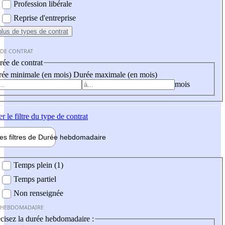
Profession libérale
Reprise d'entreprise
plus
de types de contrat
 DE CONTRAT
ée de contrat
ée minimale (en mois)
Durée maximale (en mois)
mois
er
le filtre du type de contrat
les filtres de
Durée hebdo
madaire
 hebdomadaire
Temps plein (1)
Temps partiel
Non renseignée
 HEBDOMADAIRE
cisez la durée hebdomadaire :