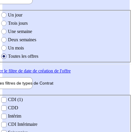
e création de l'offre
Un jour
Trois jours
Une semaine
Deux semaines
Un mois
Toutes les offres
er
le filtre de date de création de l'offre
les filtres de types de
Contrat
de contrat
CDI (1)
CDD
Intérim
CDI Intérimaire