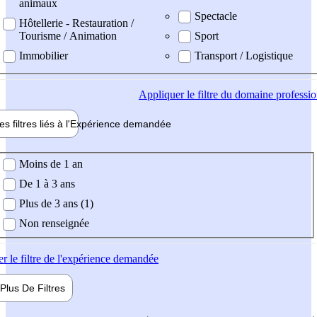
animaux
Spectacle
Hôtellerie - Restauration /
Tourisme / Animation
Sport
Immobilier
Transport / Logistique
Appliquer
le filtre du domaine professi
es filtres liés à l'
Expérience
demandée
ience demandée
Moins de 1 an
De 1 à 3 ans
Plus de 3 ans (1)
Non renseignée
er
le filtre de l'expérience demandée
Plus De
Filtres