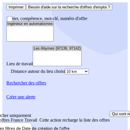
Imprimer
Besoin d'aide sur la recherche d'offres d'emploi ?
Métier, compétence, mot-clé, numéro d'offre
Lieu de travail
Distance autour du lieu choisi
Rechercher
des offres
Créer une alerte
Qui sont n
icher uniquement
 offres France Travail
Cette action recharge la liste des offres
les filtres de
Date de création
de l'offre