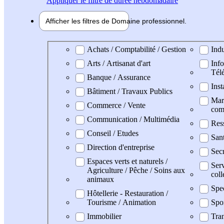
Appliquer
le filtre de durée hebdomadaire
Afficher les filtres de
Domaine pro
fessionnel
Domaine professionel
Achats / Comptabilité / Gestion
Indu
Arts / Artisanat d'art
Info
Tél
Banque / Assurance
Inst
Bâtiment / Travaux Publics
Mark
Commerce / Vente
com
Communication / Multimédia
Res
Conseil / Etudes
San
Direction d'entreprise
Secr
Espaces verts et naturels /
Serv
Agriculture / Pêche / Soins aux
coll
animaux
Spe
Hôtellerie - Restauration /
Tourisme / Animation
Spo
Immobilier
Tran