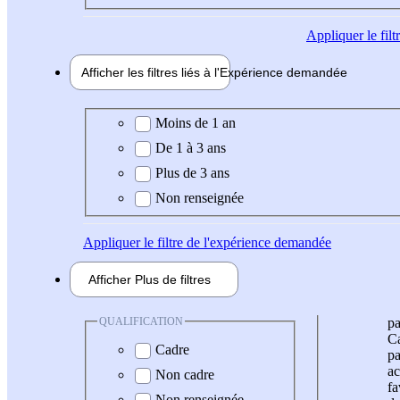
Appliquer
le fil
Afficher les filtres liés à l'
Expérience
demandée
Expérience demandée
Moins de 1 an
De 1 à 3 ans
Plus de 3 ans
Non renseignée
Appliquer
le filtre de l'expérience demandée
Afficher
Plus de
filtres
QUALIFICATION
pa
Ca
Cadre
pa
ac
Non cadre
fa
Non renseignée