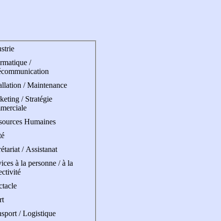
strie
rmatique /
écommunication
allation / Maintenance
eting / Stratégie
merciale
sources Humaines
té
étariat / Assistanat
ices à la personne / à la
ectivité
ctacle
rt
sport / Logistique