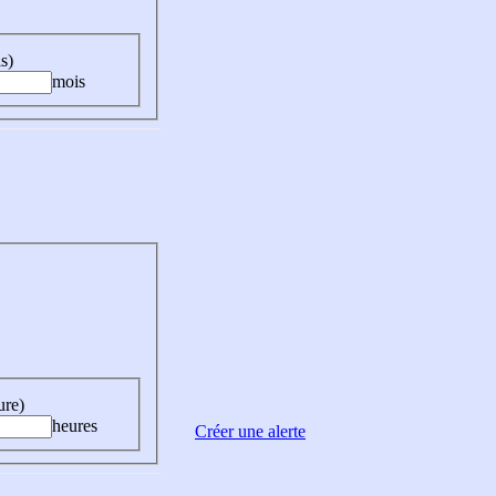
s)
mois
ure)
heures
Créer une alerte