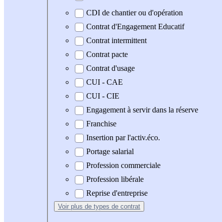
CDI de chantier ou d'opération
Contrat d'Engagement Educatif
Contrat intermittent
Contrat pacte
Contrat d'usage
CUI - CAE
CUI - CIE
Engagement à servir dans la réserve
Franchise
Insertion par l'activ.éco.
Portage salarial
Profession commerciale
Profession libérale
Reprise d'entreprise
Voir plus
de types de contrat