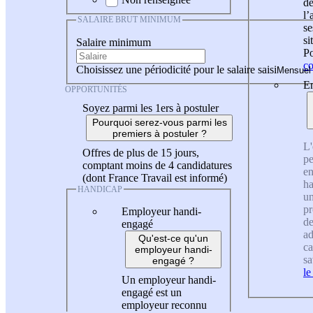
de
l
SALAIRE BRUT MINIMUM
se
si
Salaire minimum
Po
co
Choisissez une périodicité pour le salaire saisi
En
OPPORTUNITÉS
Soyez parmi les 1ers à postuler
Pourquoi serez-vous parmi les
premiers à postuler ?
L'
Offres de plus de 15 jours,
pe
comptant moins de 4 candidatures
en
(dont France Travail est informé)
ha
HANDICAP
un
pr
Employeur handi-
de
engagé
ad
Qu'est-ce qu'un
ca
employeur handi-
sa
engagé ?
le
Un employeur handi-
engagé est un
employeur reconnu