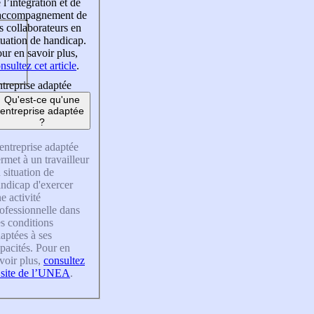
 l’intégration et de
’accompagnement de
s collaborateurs en
tuation de handicap.
ur en savoir plus,
nsultez cet article
.
treprise adaptée
Qu'est-ce qu'une
entreprise adaptée
?
entreprise adaptée
rmet à un travailleur
 situation de
ndicap d'exercer
e activité
ofessionnelle dans
s conditions
aptées à ses
pacités. Pour en
voir plus,
consultez
 site de l’UNEA
.