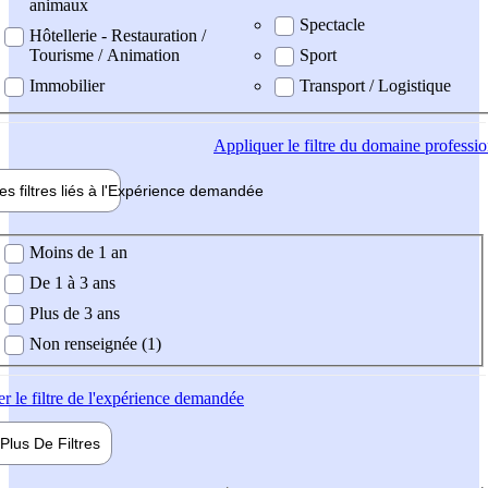
animaux
Spectacle
Hôtellerie - Restauration /
Tourisme / Animation
Sport
Immobilier
Transport / Logistique
Appliquer
le filtre du domaine professi
es filtres liés à l'
Expérience
demandée
ience demandée
Moins de 1 an
De 1 à 3 ans
Plus de 3 ans
Non renseignée (1)
er
le filtre de l'expérience demandée
Plus De
Filtres