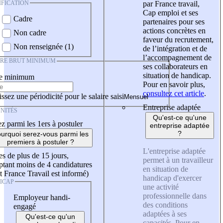
IFICATION
par France travail,
Cap emploi et ses
Cadre
partenaires pour ses
actions concrètes en
Non cadre
faveur du recrutement,
Non renseignée (1)
de l’intégration et de
l’accompagnement de
IRE BRUT MINIMUM
ses collaborateurs en
situation de handicap.
re minimum
Pour en savoir plus,
consultez cet article
.
ssez une périodicité pour le salaire saisi
Entreprise adaptée
NITÉS
Qu'est-ce qu'une
z parmi les 1ers à postuler
entreprise adaptée
?
urquoi serez-vous parmi les
premiers à postuler ?
L'entreprise adaptée
es de plus de 15 jours,
permet à un travailleur
tant moins de 4 candidatures
en situation de
t France Travail est informé)
handicap d'exercer
ICAP
une activité
professionnelle dans
Employeur handi-
des conditions
engagé
adaptées à ses
Qu'est-ce qu'un
capacités. Pour en