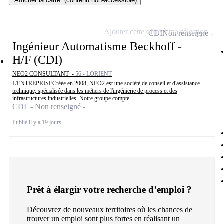
Afficher la carte
(contenu non-accessible)
Ajouter cette offre à ma sélection
CDI
Non renseigné
Ingénieur Automatisme Beckhoff -
H/F (CDI)
NEO2 CONSULTANT -
56 - LORIENT
L'ENTREPRISECréée en 2008, NEO2 est une société de conseil et d'assistance
technique, spécialisée dans les métiers de l'ingénierie de process et des
infrastructures industrielles. Notre groupe compte...
CDI - Non renseigné
Publié il y a 19 jours
Prêt à élargir votre recherche d’emploi ?
Découvrez de nouveaux territoires où les chances de
trouver un emploi sont plus fortes en réalisant un