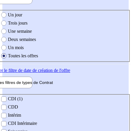
e création de l'offre
Un jour
Trois jours
Une semaine
Deux semaines
Un mois
Toutes les offres
er
le filtre de date de création de l'offre
les filtres de types de
Contrat
de contrat
CDI (1)
CDD
Intérim
CDI Intérimaire