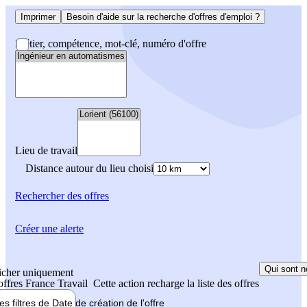
Imprimer
Besoin d'aide sur la recherche d'offres d'emploi ?
Métier, compétence, mot-clé, numéro d'offre
Lieu de travail
Distance autour du lieu choisi
Rechercher
des offres
Créer une alerte
Qui sont n
icher uniquement
 offres France Travail
Cette action recharge la liste des offres
les filtres de
Date de création
de l'offre