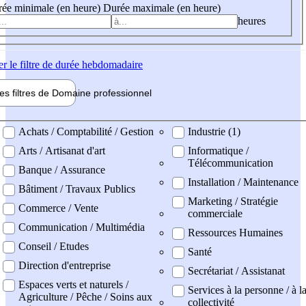
ée minimale (en heure)
Durée maximale (en heure)
heures
er
le filtre de durée hebdomadaire
les filtres de
Domaine pro
fessionnel
ne professionel
Achats / Comptabilité / Gestion
Industrie (1)
Arts / Artisanat d'art
Informatique /
Télécommunication
Banque / Assurance
Installation / Maintenance
Bâtiment / Travaux Publics
Marketing / Stratégie
Commerce / Vente
commerciale
Communication / Multimédia
Ressources Humaines
Conseil / Etudes
Santé
Direction d'entreprise
Secrétariat / Assistanat
Espaces verts et naturels /
Services à la personne / à l
Agriculture / Pêche / Soins aux
collectivité