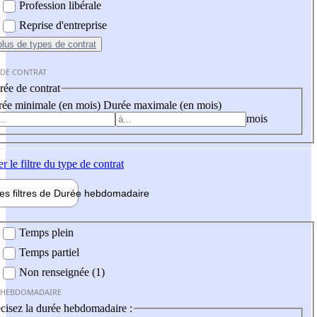
Profession libérale
Reprise d'entreprise
plus
de types de contrat
 DE CONTRAT
ée de contrat
ée minimale (en mois)
Durée maximale (en mois)
mois
er
le filtre du type de contrat
les filtres de
Durée hebdo
madaire
 hebdomadaire
Temps plein
Temps partiel
Non renseignée (1)
 HEBDOMADAIRE
cisez la durée hebdomadaire :