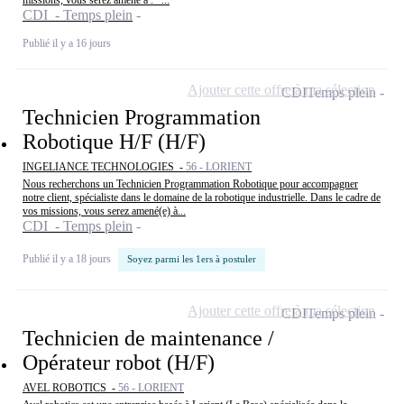
missions, vous serez amené à : *...
CDI - Temps plein
Publié il y a 16 jours
Ajouter cette offre à ma sélection
CDI
Temps plein
Technicien Programmation
Robotique H/F (H/F)
INGELIANCE TECHNOLOGIES -
56 - LORIENT
Nous recherchons un Technicien Programmation Robotique pour accompagner
notre client, spécialiste dans le domaine de la robotique industrielle. Dans le cadre de
vos missions, vous serez amené(e) à...
CDI - Temps plein
Publié il y a 18 jours
Soyez parmi les 1ers à postuler
Ajouter cette offre à ma sélection
CDI
Temps plein
Technicien de maintenance /
Opérateur robot (H/F)
AVEL ROBOTICS -
56 - LORIENT