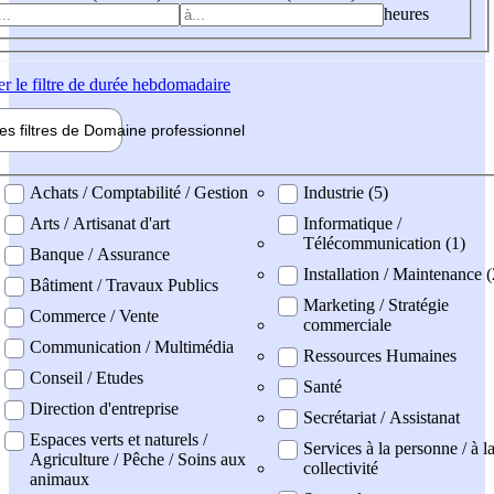
heures
er
le filtre de durée hebdomadaire
les filtres de
Domaine pro
fessionnel
ne professionel
Achats / Comptabilité / Gestion
Industrie (5)
Arts / Artisanat d'art
Informatique /
Télécommunication (1)
Banque / Assurance
Installation / Maintenance (
Bâtiment / Travaux Publics
Marketing / Stratégie
Commerce / Vente
commerciale
Communication / Multimédia
Ressources Humaines
Conseil / Etudes
Santé
Direction d'entreprise
Secrétariat / Assistanat
Espaces verts et naturels /
Services à la personne / à l
Agriculture / Pêche / Soins aux
collectivité
animaux