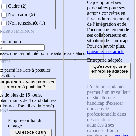
Cap emploi et ses
Cadre (2)
partenaires pour ses
actions concrètes en
Non cadre (5)
faveur du recrutement,
Non renseignée (1)
de l’intégration et de
l’accompagnement de
IRE BRUT MINIMUM
ses collaborateurs en
situation de handicap.
re minimum
Pour en savoir plus,
consultez cet article
.
ssez une périodicité pour le salaire saisi
Entreprise adaptée
NITÉS
Qu'est-ce qu'une
z parmi les 1ers à postuler
entreprise adaptée
résultats
?
urquoi serez-vous parmi les
L'entreprise adaptée
premiers à postuler ?
permet à un travailleur
es de plus de 15 jours,
en situation de
tant moins de 4 candidatures
handicap d'exercer
t France Travail est informé)
une activité
ICAP
professionnelle dans
des conditions
Employeur handi-
adaptées à ses
engagé
capacités. Pour en
Qu'est-ce qu'un
savoir plus,
consultez