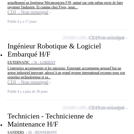
actuellement un Ingénieur Mécatronicien F/H, animé par cette même envie de faire
rayonner l'industrie. Et comme chez Fives, nous...
CDI - Non renseigné
Publié il y a 17 jours
Ajouter cette offre à ma sélection
CDI
Non renseigné
Ingénieur Robotique & Logiciel
Embarqué H/F
EXTERNATIC -
56 - LORIENT
L'entreprise accompagnée et les missions: Externatic accompagne aujourd’hui un
acteur industriel innovant, adossé à un grand groupe international reconnu pour son
expertise technologique et sa...
CDI - Non renseigné
Publié il y a plus de 30 jours
Ajouter cette offre à ma sélection
CDI
Non renseigné
Technicien - Technicienne de
Maintenance H/F
SANDERS -
56 - HENNEBONT