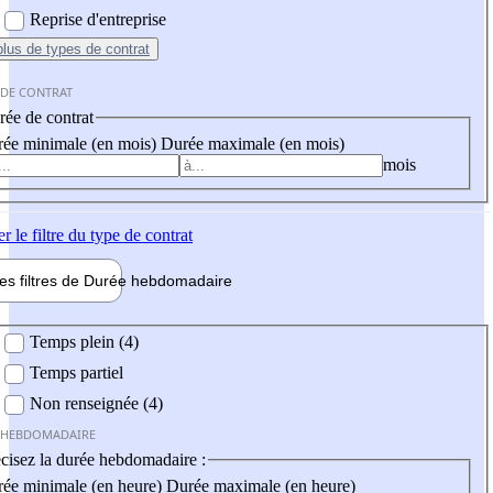
Reprise d'entreprise
plus
de types de contrat
 DE CONTRAT
ée de contrat
ée minimale (en mois)
Durée maximale (en mois)
mois
er
le filtre du type de contrat
les filtres de
Durée hebdo
madaire
 hebdomadaire
Temps plein (4)
Temps partiel
Non renseignée (4)
 HEBDOMADAIRE
cisez la durée hebdomadaire :
ée minimale (en heure)
Durée maximale (en heure)