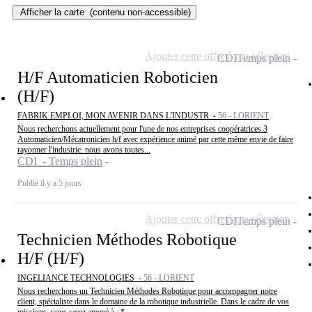
Afficher la carte
(contenu non-accessible)
Ajouter cette offre à ma sélection
CDI
Temps plein
H/F Automaticien Roboticien
(H/F)
FABRIK EMPLOI, MON AVENIR DANS L'INDUSTR -
56 - LORIENT
Nous recherchons actuellement pour l'une de nos entreprises coopératrices 3
Automaticien/Mécatronicien h/f avec expérience animé par cette même envie de faire
rayonner l'industrie. nous avons toutes...
CDI - Temps plein
Publié il y a 5 jours
Ajouter cette offre à ma sélection
CDI
Temps plein
Technicien Méthodes Robotique
H/F (H/F)
INGELIANCE TECHNOLOGIES -
56 - LORIENT
Nous recherchons un Technicien Méthodes Robotique pour accompagner notre
client, spécialiste dans le domaine de la robotique industrielle. Dans le cadre de vos