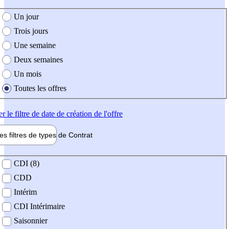
e création de l'offre
Un jour
Trois jours
Une semaine
Deux semaines
Un mois
Toutes les offres
er
le filtre de date de création de l'offre
les filtres de types de
Contrat
de contrat
CDI (8)
CDD
Intérim
CDI Intérimaire
Saisonnier