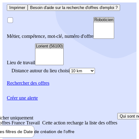
Imprimer
Besoin d'aide sur la recherche d'offres d'emploi ?
Métier, compétence, mot-clé, numéro d'offre
Lieu de travail
Distance autour du lieu choisi
Rechercher
des offres
Créer une alerte
Qui sont n
icher uniquement
 offres France Travail
Cette action recharge la liste des offres
les filtres de
Date de création
de l'offre