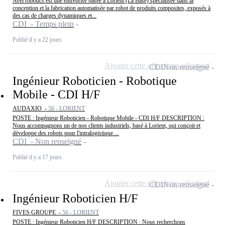
Avel robotics est une entreprise basée à Lorient (La Base) spécialisée dans la
conception et la fabrication automatisée par robot de produits composites, exposés à
des cas de charges dynamiques et...
CDI - Temps plein
Publié il y a 22 jours
Ajouter cette offre à ma sélection
CDI
Non renseigné
Ingénieur Roboticien - Robotique
Mobile - CDI H/F
AUDAXIO -
56 - LORIENT
POSTE : Ingénieur Roboticien - Robotique Mobile - CDI H/F DESCRIPTION :
Nous accompagnons un de nos clients industriels, basé à Lorient, qui conçoit et
développe des robots pour l'intralogistique....
CDI - Non renseigné
Publié il y a 17 jours
Ajouter cette offre à ma sélection
CDI
Non renseigné
Ingénieur Roboticien H/F
FIVES GROUPE -
56 - LORIENT
POSTE : Ingénieur Roboticien H/F DESCRIPTION : Nous recherchons