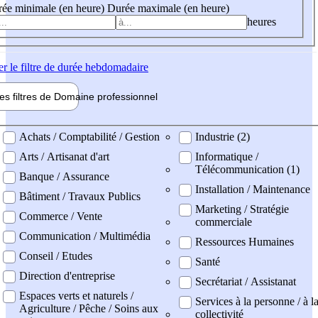
ée minimale (en heure)
Durée maximale (en heure)
heures
er
le filtre de durée hebdomadaire
les filtres de
Domaine pro
fessionnel
ne professionel
Achats / Comptabilité / Gestion
Industrie (2)
Arts / Artisanat d'art
Informatique /
Télécommunication (1)
Banque / Assurance
Installation / Maintenance
Bâtiment / Travaux Publics
Marketing / Stratégie
Commerce / Vente
commerciale
Communication / Multimédia
Ressources Humaines
Conseil / Etudes
Santé
Direction d'entreprise
Secrétariat / Assistanat
Espaces verts et naturels /
Services à la personne / à l
Agriculture / Pêche / Soins aux
collectivité