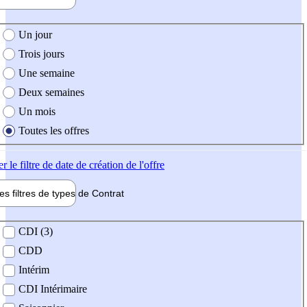
e création de l'offre
Un jour
Trois jours
Une semaine
Deux semaines
Un mois
Toutes les offres
er
le filtre de date de création de l'offre
les filtres de types de
Contrat
de contrat
CDI (3)
CDD
Intérim
CDI Intérimaire