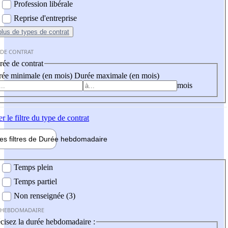
Profession libérale
Reprise d'entreprise
plus
de types de contrat
 DE CONTRAT
ée de contrat
ée minimale (en mois)
Durée maximale (en mois)
mois
er
le filtre du type de contrat
les filtres de
Durée hebdo
madaire
 hebdomadaire
Temps plein
Temps partiel
Non renseignée (3)
 HEBDOMADAIRE
cisez la durée hebdomadaire :