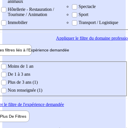
animaux
Spectacle
Hôtellerie - Restauration /
Tourisme / Animation
Sport
Immobilier
Transport / Logistique
Appliquer
le filtre du domaine professi
es filtres liés à l'
Expérience
demandée
ience demandée
Moins de 1 an
De 1 à 3 ans
Plus de 3 ans (1)
Non renseignée (1)
er
le filtre de l'expérience demandée
Plus De
Filtres