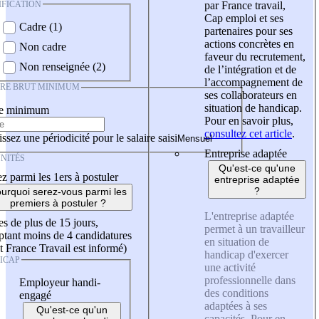
IFICATION
par France travail,
Cap emploi et ses
Cadre (1)
partenaires pour ses
actions concrètes en
Non cadre
faveur du recrutement,
Non renseignée (2)
de l’intégration et de
l’accompagnement de
IRE BRUT MINIMUM
ses collaborateurs en
situation de handicap.
re minimum
Pour en savoir plus,
consultez cet article
.
ssez une périodicité pour le salaire saisi
Entreprise adaptée
NITÉS
Qu'est-ce qu'une
z parmi les 1ers à postuler
entreprise adaptée
?
urquoi serez-vous parmi les
premiers à postuler ?
L'entreprise adaptée
es de plus de 15 jours,
permet à un travailleur
tant moins de 4 candidatures
en situation de
t France Travail est informé)
handicap d'exercer
ICAP
une activité
professionnelle dans
Employeur handi-
des conditions
engagé
adaptées à ses
Qu'est-ce qu'un
capacités. Pour en