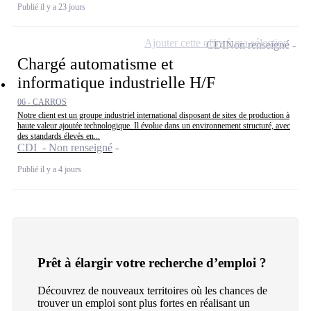
Publié il y a 23 jours
Ajouter cette offre à ma sélection
CDI
Non renseigné
Chargé automatisme et
informatique industrielle H/F
06 - CARROS
Notre client est un groupe industriel international disposant de sites de production à
haute valeur ajoutée technologique. Il évolue dans un environnement structuré, avec
des standards élevés en...
CDI - Non renseigné
Publié il y a 4 jours
Prêt à élargir votre recherche d’emploi ?
Découvrez de nouveaux territoires où les chances de
trouver un emploi sont plus fortes en réalisant un