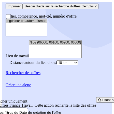
Imprimer
Besoin d'aide sur la recherche d'offres d'emploi ?
Métier, compétence, mot-clé, numéro d'offre
Lieu de travail
Distance autour du lieu choisi
Rechercher
des offres
Créer une alerte
Qui sont n
icher uniquement
 offres France Travail
Cette action recharge la liste des offres
les filtres de
Date de création
de l'offre