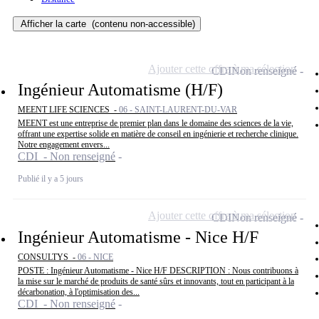
Afficher la carte
(contenu non-accessible)
Ajouter cette offre à ma sélection
CDI
Non renseigné
Ingénieur Automatisme (H/F)
MEENT LIFE SCIENCES -
06 - SAINT-LAURENT-DU-VAR
MEENT est une entreprise de premier plan dans le domaine des sciences de la vie,
offrant une expertise solide en matière de conseil en ingénierie et recherche clinique.
Notre engagement envers...
CDI - Non renseigné
Publié il y a 5 jours
Ajouter cette offre à ma sélection
CDI
Non renseigné
Ingénieur Automatisme - Nice H/F
CONSULTYS -
06 - NICE
POSTE : Ingénieur Automatisme - Nice H/F DESCRIPTION : Nous contribuons à
la mise sur le marché de produits de santé sûrs et innovants, tout en participant à la
décarbonation, à l'optimisation des...
CDI - Non renseigné