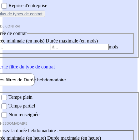
Reprise d'entreprise
plus
de types de contrat
 DE CONTRAT
ée de contrat
ée minimale (en mois)
Durée maximale (en mois)
mois
er
le filtre du type de contrat
les filtres de
Durée hebdo
madaire
 hebdomadaire
Temps plein
Temps partiel
Non renseignée
 HEBDOMADAIRE
cisez la durée hebdomadaire :
ée minimale (en heure)
Durée maximale (en heure)