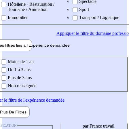
Spectacle
Hôtellerie - Restauration /
Tourisme / Animation
Sport
Immobilier
Transport / Logistique
Appliquer
le filtre du domaine professi
es filtres liés à l'
Expérience
demandée
ience demandée
Moins de 1 an
De 1 à 3 ans
Plus de 3 ans
Non renseignée
er
le filtre de l'expérience demandée
Plus De
Filtres
IFICATION
par France travail,