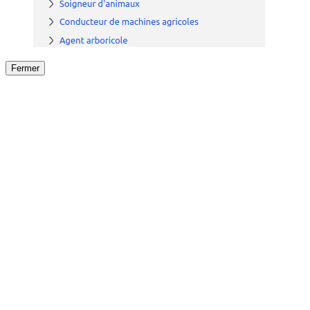
Fermer
Fermer
le détail de l'offre
/
Offre
sur
Offre précéden