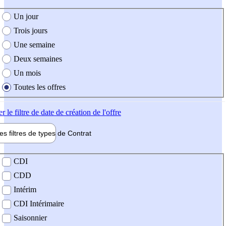
e création de l'offre
Un jour
Trois jours
Une semaine
Deux semaines
Un mois
Toutes les offres
er
le filtre de date de création de l'offre
les filtres de types de
Contrat
de contrat
CDI
CDD
Intérim
CDI Intérimaire
Saisonnier