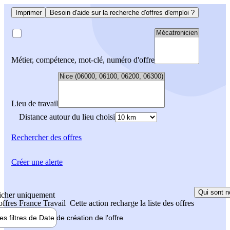
Imprimer
Besoin d'aide sur la recherche d'offres d'emploi ?
Métier, compétence, mot-clé, numéro d'offre
Lieu de travail
Distance autour du lieu choisi
Rechercher
des offres
Créer une alerte
Qui sont n
icher uniquement
 offres France Travail
Cette action recharge la liste des offres
les filtres de
Date de création
de l'offre