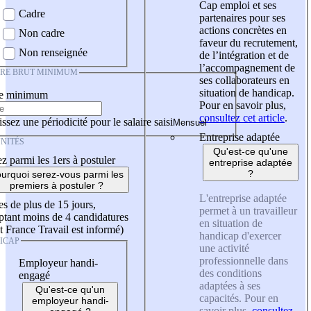
Cap emploi et ses
Cadre
partenaires pour ses
actions concrètes en
Non cadre
faveur du recrutement,
Non renseignée
de l’intégration et de
l’accompagnement de
IRE BRUT MINIMUM
ses collaborateurs en
situation de handicap.
re minimum
Pour en savoir plus,
consultez cet article
.
ssez une périodicité pour le salaire saisi
Entreprise adaptée
NITÉS
Qu'est-ce qu'une
z parmi les 1ers à postuler
entreprise adaptée
?
urquoi serez-vous parmi les
premiers à postuler ?
L'entreprise adaptée
es de plus de 15 jours,
permet à un travailleur
tant moins de 4 candidatures
en situation de
t France Travail est informé)
handicap d'exercer
ICAP
une activité
professionnelle dans
Employeur handi-
des conditions
engagé
adaptées à ses
Qu'est-ce qu'un
capacités. Pour en
employeur handi-
savoir plus,
consultez