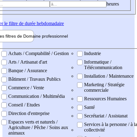
heures
er
le filtre de durée hebdomadaire
les filtres de
Domaine pro
fessionnel
ne professionel
Achats / Comptabilité / Gestion
Industrie
Arts / Artisanat d'art
Informatique /
Télécommunication
Banque / Assurance
Installation / Maintenance
Bâtiment / Travaux Publics
Marketing / Stratégie
Commerce / Vente
commerciale
Communication / Multimédia
Ressources Humaines
Conseil / Etudes
Santé
Direction d'entreprise
Secrétariat / Assistanat
Espaces verts et naturels /
Services à la personne / à l
Agriculture / Pêche / Soins aux
collectivité
animaux