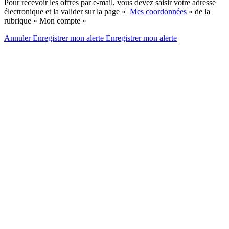
Pour recevoir les offres par e-mail, vous devez saisir votre adresse
électronique et la valider sur la page «
Mes coordonnées
» de la
rubrique « Mon compte »
Annuler
Enregistrer mon alerte
Enregistrer
mon alerte