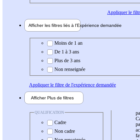
Appliquer
le fil
Afficher les filtres liés à l'
Expérience
demandée
Expérience demandée
Moins de 1 an
De 1 à 3 ans
Plus de 3 ans
Non renseignée
Appliquer
le filtre de l'expérience demandée
Afficher
Plus de
filtres
QUALIFICATION
pa
Ca
Cadre
pa
ac
Non cadre
fa
Non renseignée