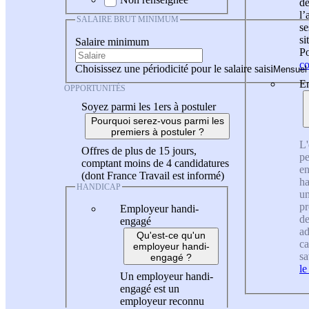
de
l
SALAIRE BRUT MINIMUM
se
si
Salaire minimum
Po
co
Choisissez une périodicité pour le salaire saisi
En
OPPORTUNITÉS
Soyez parmi les 1ers à postuler
Pourquoi serez-vous parmi les
premiers à postuler ?
L'
Offres de plus de 15 jours,
pe
comptant moins de 4 candidatures
en
(dont France Travail est informé)
ha
HANDICAP
un
pr
Employeur handi-
de
engagé
ad
Qu'est-ce qu'un
ca
employeur handi-
sa
engagé ?
le
Un employeur handi-
engagé est un
employeur reconnu