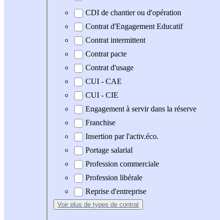
CDI de chantier ou d'opération
Contrat d'Engagement Educatif
Contrat intermittent
Contrat pacte
Contrat d'usage
CUI - CAE
CUI - CIE
Engagement à servir dans la réserve
Franchise
Insertion par l'activ.éco.
Portage salarial
Profession commerciale
Profession libérale
Reprise d'entreprise
Voir plus
de types de contrat