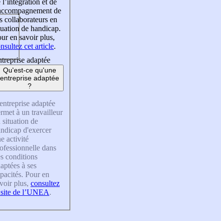
 l’intégration et de
’accompagnement de
s collaborateurs en
tuation de handicap.
ur en savoir plus,
nsultez cet article
.
treprise adaptée
Qu'est-ce qu'une
entreprise adaptée
?
entreprise adaptée
rmet à un travailleur
 situation de
ndicap d'exercer
e activité
ofessionnelle dans
s conditions
aptées à ses
pacités. Pour en
voir plus,
consultez
 site de l’UNEA
.