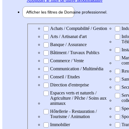
Appliquer
le filtre de durée hebdomadaire
Afficher les filtres de
Domaine pro
fessionnel
Domaine professionel
Achats / Comptabilité / Gestion
Indu
Arts / Artisanat d'art
Info
Tél
Banque / Assurance
Inst
Bâtiment / Travaux Publics
Mark
Commerce / Vente
com
Communication / Multimédia
Res
Conseil / Etudes
San
Direction d'entreprise
Secr
Espaces verts et naturels /
Serv
Agriculture / Pêche / Soins aux
coll
animaux
Spe
Hôtellerie - Restauration /
Tourisme / Animation
Spo
Immobilier
Tran