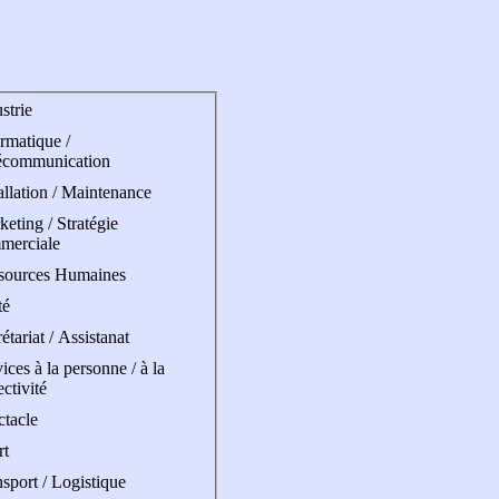
strie
rmatique /
écommunication
allation / Maintenance
eting / Stratégie
merciale
sources Humaines
té
étariat / Assistanat
ices à la personne / à la
ectivité
ctacle
rt
sport / Logistique