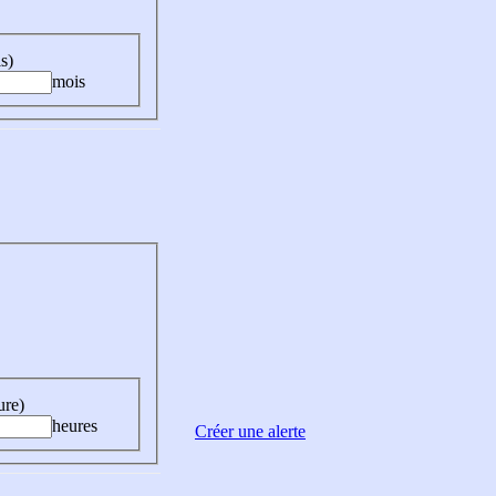
s)
mois
ure)
heures
Créer une alerte