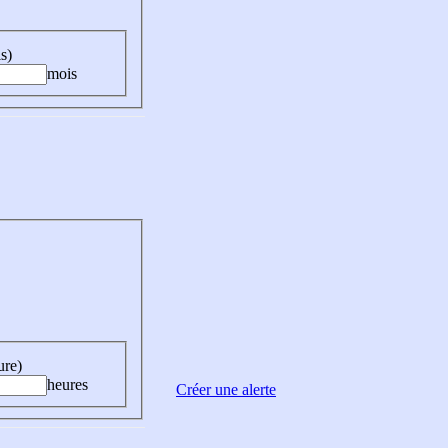
s)
mois
ure)
heures
Créer une alerte