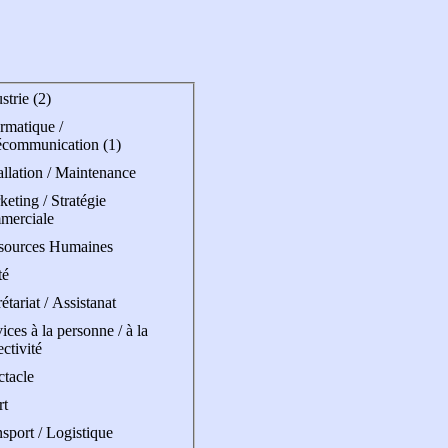
strie (2)
rmatique /
écommunication (1)
allation / Maintenance
eting / Stratégie
merciale
sources Humaines
té
étariat / Assistanat
ices à la personne / à la
ectivité
ctacle
rt
sport / Logistique