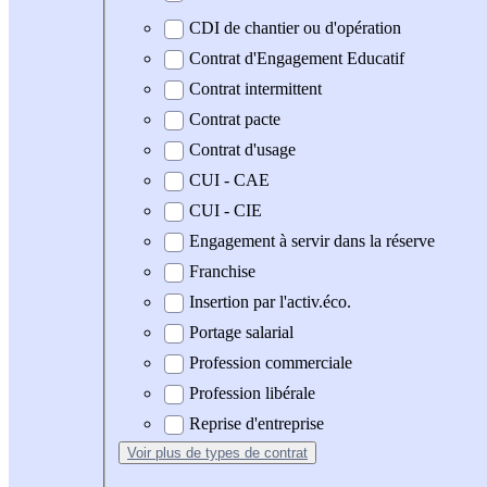
CDI de chantier ou d'opération
Contrat d'Engagement Educatif
Contrat intermittent
Contrat pacte
Contrat d'usage
CUI - CAE
CUI - CIE
Engagement à servir dans la réserve
Franchise
Insertion par l'activ.éco.
Portage salarial
Profession commerciale
Profession libérale
Reprise d'entreprise
Voir plus
de types de contrat