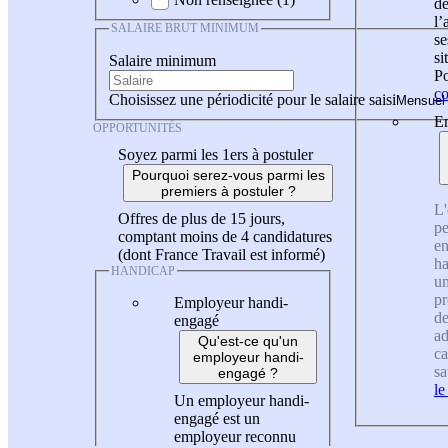
de
l
SALAIRE BRUT MINIMUM
se
si
Salaire minimum
Po
co
Choisissez une périodicité pour le salaire saisi
En
OPPORTUNITÉS
Soyez parmi les 1ers à postuler
Pourquoi serez-vous parmi les
premiers à postuler ?
L'
Offres de plus de 15 jours,
pe
comptant moins de 4 candidatures
en
(dont France Travail est informé)
ha
HANDICAP
un
pr
Employeur handi-
de
engagé
ad
Qu'est-ce qu'un
ca
employeur handi-
sa
engagé ?
le
Un employeur handi-
engagé est un
employeur reconnu