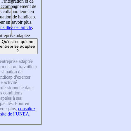
 l’intégration et de
’accompagnement de
s collaborateurs en
tuation de handicap.
ur en savoir plus,
nsultez cet article
.
treprise adaptée
Qu'est-ce qu'une
entreprise adaptée
?
entreprise adaptée
rmet à un travailleur
 situation de
ndicap d'exercer
e activité
ofessionnelle dans
s conditions
aptées à ses
pacités. Pour en
voir plus,
consultez
 site de l’UNEA
.