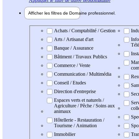
Appliquer
le filtre de durée hebdomadaire
Afficher les filtres de
Domaine pro
fessionnel
Domaine professionel
Achats / Comptabilité / Gestion
Indu
Arts / Artisanat d'art
Info
Tél
Banque / Assurance
Inst
Bâtiment / Travaux Publics
Mark
Commerce / Vente
com
Communication / Multimédia
Res
Conseil / Etudes
San
Direction d'entreprise
Secr
Espaces verts et naturels /
Serv
Agriculture / Pêche / Soins aux
coll
animaux
Spe
Hôtellerie - Restauration /
Tourisme / Animation
Spo
Immobilier
Tran