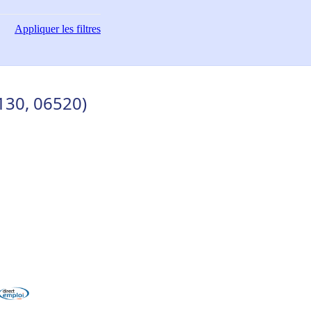
Appliquer
les filtres
130, 06520)