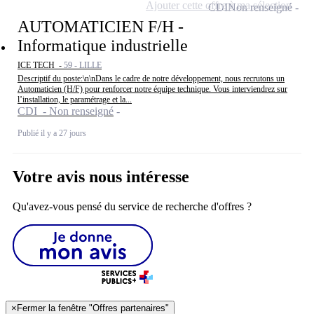
Ajouter cette offre à ma sélection
CDI
Non renseigné
AUTOMATICIEN F/H -
Informatique industrielle
ICE TECH -
59 - LILLE
Descriptif du poste:\n\nDans le cadre de notre développement, nous recrutons un
Automaticien (H/F) pour renforcer notre équipe technique. Vous interviendrez sur
l’installation, le paramétrage et la...
CDI - Non renseigné
Publié il y a 27 jours
Votre avis nous intéresse
Qu'avez-vous pensé du service de recherche d'offres ?
×
Fermer la fenêtre "Offres partenaires"