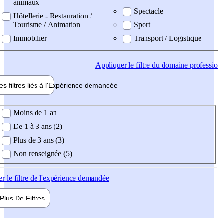
animaux
Spectacle
Hôtellerie - Restauration /
Tourisme / Animation
Sport
Immobilier
Transport / Logistique
Appliquer
le filtre du domaine professi
es filtres liés à l'
Expérience
demandée
ience demandée
Moins de 1 an
De 1 à 3 ans (2)
Plus de 3 ans (3)
Non renseignée (5)
er
le filtre de l'expérience demandée
Plus De
Filtres