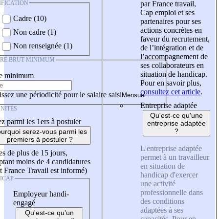
IFICATION
par France travail,
Cap emploi et ses
Cadre (10)
partenaires pour ses
actions concrètes en
Non cadre (1)
faveur du recrutement,
Non renseignée (1)
de l’intégration et de
l’accompagnement de
IRE BRUT MINIMUM
ses collaborateurs en
situation de handicap.
re minimum
Pour en savoir plus,
consultez cet article
.
ssez une périodicité pour le salaire saisi
Entreprise adaptée
NITÉS
Qu'est-ce qu'une
z parmi les 1ers à postuler
entreprise adaptée
?
urquoi serez-vous parmi les
premiers à postuler ?
L'entreprise adaptée
es de plus de 15 jours,
permet à un travailleur
tant moins de 4 candidatures
en situation de
t France Travail est informé)
handicap d'exercer
ICAP
une activité
professionnelle dans
Employeur handi-
des conditions
engagé
adaptées à ses
Qu'est-ce qu'un
capacités. Pour en