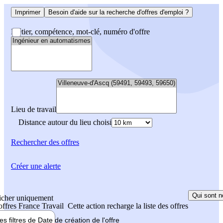
Imprimer
Besoin d'aide sur la recherche d'offres d'emploi ?
Métier, compétence, mot-clé, numéro d'offre
Lieu de travail
Distance autour du lieu choisi
Rechercher
des offres
Créer une alerte
Qui sont n
icher uniquement
 offres France Travail
Cette action recharge la liste des offres
les filtres de
Date de création
de l'offre