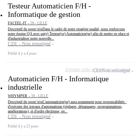
Testeur Automaticien F/H -
Informatique de gestion
FACEEL-IT -
59 - LILLE
Descriptif du poste:\n\nDans le cadre de notre stratégie qualité, nous renforçons
notre équipe QA avec un(e) Testeur(se) Automaticien(ne) afin de mettre en place et
d'industrialiser notre nouvelle...
CDI - Non renseigné
Publié il y a 4 jours
Ajouter cette offre à ma sélection
CDI
Non renseigné
Automaticien F/H - Informatique
industrielle
WHYMPER -
59 - LILLE
Descriptif du poste:\n\nL'automaticien(ne) aura notamment pour responsabilités :
d'exécuter des travaux d'automatisme (réglages, dépannages, programmations,
améliorations), et d'ordre électrique, en...
CDI - Non renseigné
Publié il y a 23 jours