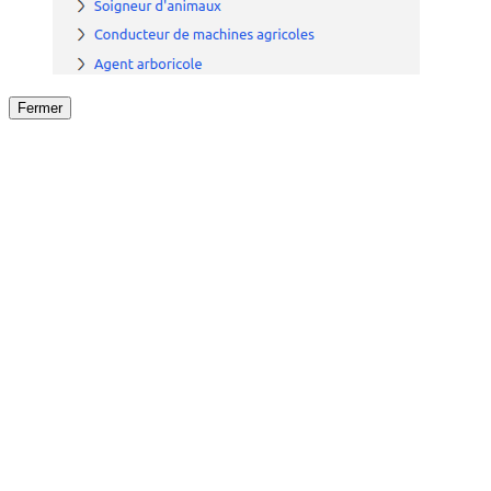
Fermer
Fermer
le détail de l'offre
/
Offre
sur
Offre précéden