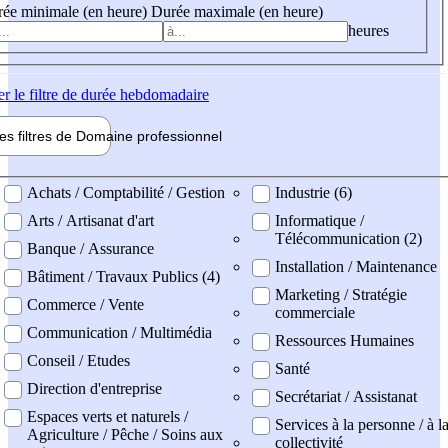
ée minimale (en heure)
Durée maximale (en heure)
heures
er
le filtre de durée hebdomadaire
les filtres de
Domaine pro
fessionnel
ne professionel
Achats / Comptabilité / Gestion
Industrie (6)
Arts / Artisanat d'art
Informatique /
Télécommunication (2)
Banque / Assurance
Installation / Maintenance
Bâtiment / Travaux Publics (4)
Marketing / Stratégie
Commerce / Vente
commerciale
Communication / Multimédia
Ressources Humaines
Conseil / Etudes
Santé
Direction d'entreprise
Secrétariat / Assistanat
Espaces verts et naturels /
Services à la personne / à l
Agriculture / Pêche / Soins aux
collectivité