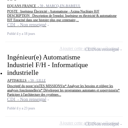
EQUANS FRANCE -
59 - MARCQ-EN-BARŒUL
POSTE : Ingénieur Électricité - Automatisme - Axima Nucléaire H/F
DESCRIPTION : Description de l'emploi: Ingénieur en électricité & automatisme
H/F Enraciné dans une histoire plus que centenaire,...
CDI - Non renseigné
Publié il y a 18 jours
Ajouter cette offre à ma sélection
CDI
Non renseigné
Ingénieur(e) Automatisme
Industriel F/H - Informatique
industrielle
APTISKILLS -
59 - LILLE
Descriptif du poste:\n\nTES MISSIONS\n* Analyser les besoins et rédiger les
analyses fonctionnelles\n* Développer les programmes automates et supervision\n*
Participer à l'architecture des systèmes...
CDI - Non renseigné
Publié il y a 23 jours
Ajouter cette offre à ma sélection
CDI
Non renseigné