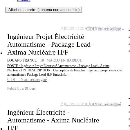
Afficher la carte
(contenu non-accessible)
Ajouter cette offre à ma sélection
CDI
Non renseigné
Ingénieur Projet Électricité
Automatisme - Package Lead -
Axima Nucléaire H/F
EQUANS FRANCE -
59 - MARCQ-EN-BARŒUL
POSTE : Ingénieur Projet Électricité Automatisme - Package Lead - Axima
Nucléaire H/F DESCRIPTION : Description de l'emploi: Ingénieur projet électricité
automatisme / Package Lead H/F Enraciné...
CDI - Non renseigné
Publié il y a 18 jours
Ajouter cette offre à ma sélection
CDI
Non renseigné
Ingénieur Électricité -
Automatisme - Axima Nucléaire
H/F