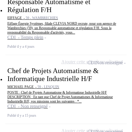
Responsable Automatisme et
Régulation F/H
EIFFAGE -
59 - WAMBRECHIES
Eiffage Énergie Systèmes, filiale CLEVIA NORD recrute, pour son agence de
Wambrechies (59), un Responsable automatisme et régulation F/H. Sous la
responsabilité du Responsable d'activités, vous...
CDI - Temps plein
Publié il y a 4 jours
Ajouter cette offre à ma sélection
CDI
Non renseigné
Chef de Projets Automatisme &
Informatique Industrielle H/F
MICHAEL PAGE -
59 - LESQUIN
POSTE : Chef de Projets Automatisme & Informatique Industrielle H/F
DESCRIPTION : En tant que Chef de Projet Automatismes & Informatique
Industrielle H/F, vos missions sont les suivantes : *...
CDI - Non renseigné
Publié il y a 15 jours
Ajouter cette offre à ma sélection
CDI
Non renseigné