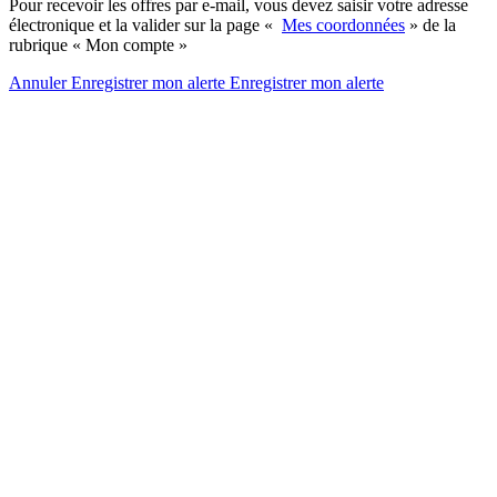
Pour recevoir les offres par e-mail, vous devez saisir votre adresse
électronique et la valider sur la page «
Mes coordonnées
» de la
rubrique « Mon compte »
Annuler
Enregistrer mon alerte
Enregistrer
mon alerte