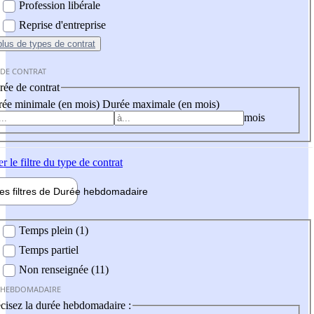
Profession libérale
Reprise d'entreprise
plus
de types de contrat
 DE CONTRAT
ée de contrat
ée minimale (en mois)
Durée maximale (en mois)
mois
er
le filtre du type de contrat
les filtres de
Durée hebdo
madaire
 hebdomadaire
Temps plein (1)
Temps partiel
Non renseignée (11)
 HEBDOMADAIRE
cisez la durée hebdomadaire :