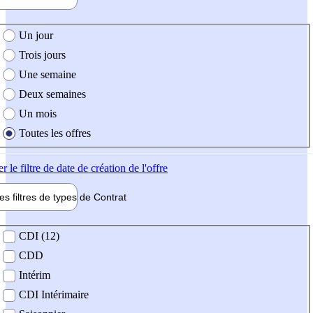
e création de l'offre
Un jour
Trois jours
Une semaine
Deux semaines
Un mois
Toutes les offres
er
le filtre de date de création de l'offre
les filtres de types de
Contrat
de contrat
CDI (12)
CDD
Intérim
CDI Intérimaire