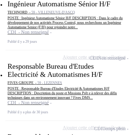
Ingénieur Automatisme Sénior H/F
TECHNORD -
59 - VILLENEUVE-D'ASCQ
POSTE : Ingénieur Automatisme Sénior H/F DESCRIPTION : Dans le cadre du
développement de nos activités Process Control, nous recherchons un Ingénieur
Automatisme Senior (F/H) pour rejoindre notre...
CDI - Non renseigné
Publié il y a 29 jours
Ajouter cette offre à ma sélection
CDI
Non renseigné
Responsable Bureau d'Etudes
Electricité & Automatismes H/F
FIVES GROUPE -
59 - LEZENNES
POSTE : Responsable Bureau d'Etudes Electricité & Automatismes H/F
DESCRIPTION : Description du poste et Missions Prêt·e à relever des défis
techniques dans un environnement innovant ? Fives DMS...
CDI - Non renseigné
Publié il y a plus de 30 jours
Ajouter cette offre à ma sélection
CDI
Temps plein