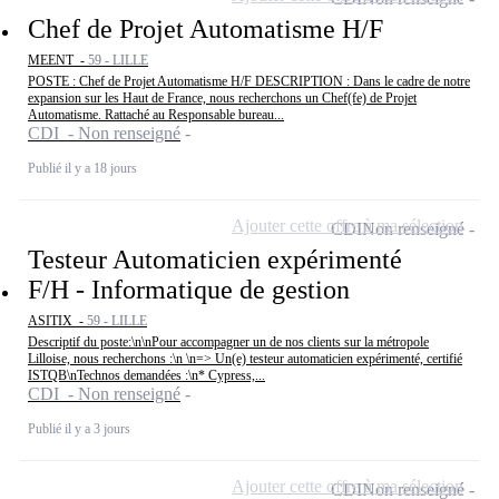
Chef de Projet Automatisme H/F
MEENT -
59 - LILLE
POSTE : Chef de Projet Automatisme H/F DESCRIPTION : Dans le cadre de notre
expansion sur les Haut de France, nous recherchons un Chef(fe) de Projet
Automatisme. Rattaché au Responsable bureau...
CDI - Non renseigné
Publié il y a 18 jours
Ajouter cette offre à ma sélection
CDI
Non renseigné
Testeur Automaticien expérimenté
F/H - Informatique de gestion
ASITIX -
59 - LILLE
Descriptif du poste:\n\nPour accompagner un de nos clients sur la métropole
Lilloise, nous recherchons :\n \n=> Un(e) testeur automaticien expérimenté, certifié
ISTQB\nTechnos demandées :\n* Cypress,...
CDI - Non renseigné
Publié il y a 3 jours
Ajouter cette offre à ma sélection
CDI
Non renseigné