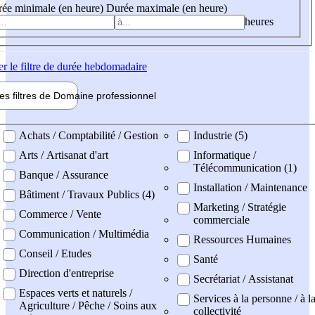
ée minimale (en heure)
Durée maximale (en heure)
heures
er
le filtre de durée hebdomadaire
les filtres de
Domaine pro
fessionnel
ne professionel
Achats / Comptabilité / Gestion
Industrie (5)
Arts / Artisanat d'art
Informatique /
Télécommunication (1)
Banque / Assurance
Installation / Maintenance
Bâtiment / Travaux Publics (4)
Marketing / Stratégie
Commerce / Vente
commerciale
Communication / Multimédia
Ressources Humaines
Conseil / Etudes
Santé
Direction d'entreprise
Secrétariat / Assistanat
Espaces verts et naturels /
Services à la personne / à l
Agriculture / Pêche / Soins aux
collectivité