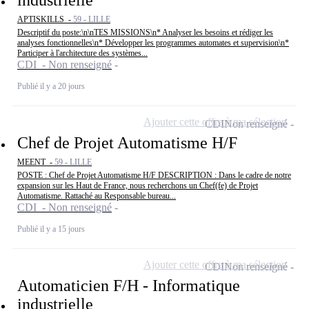
APTISKILLS -
59 - LILLE
Descriptif du poste:\n\nTES MISSIONS\n* Analyser les besoins et rédiger les
analyses fonctionnelles\n* Développer les programmes automates et supervision\n*
Participer à l'architecture des systèmes...
CDI - Non renseigné
Publié il y a 20 jours
Ajouter cette offre à ma sélection
CDI
Non renseigné
Chef de Projet Automatisme H/F
MEENT -
59 - LILLE
POSTE : Chef de Projet Automatisme H/F DESCRIPTION : Dans le cadre de notre
expansion sur les Haut de France, nous recherchons un Chef(fe) de Projet
Automatisme. Rattaché au Responsable bureau...
CDI - Non renseigné
Publié il y a 15 jours
Ajouter cette offre à ma sélection
CDI
Non renseigné
Automaticien F/H - Informatique
industrielle