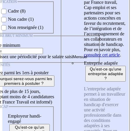
IFICATION
par France travail,
Cap emploi et ses
Cadre (8)
partenaires pour ses
actions concrètes en
Non cadre (1)
faveur du recrutement,
Non renseignée (1)
de l’intégration et de
l’accompagnement de
IRE BRUT MINIMUM
ses collaborateurs en
situation de handicap.
re minimum
Pour en savoir plus,
consultez cet article
.
ssez une périodicité pour le salaire saisi
Entreprise adaptée
NITÉS
Qu'est-ce qu'une
z parmi les 1ers à postuler
entreprise adaptée
?
urquoi serez-vous parmi les
premiers à postuler ?
L'entreprise adaptée
es de plus de 15 jours,
permet à un travailleur
tant moins de 4 candidatures
en situation de
t France Travail est informé)
handicap d'exercer
ICAP
une activité
professionnelle dans
Employeur handi-
des conditions
engagé
adaptées à ses
Qu'est-ce qu'un
capacités. Pour en