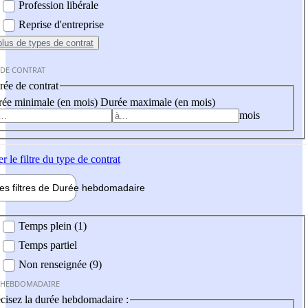
Profession libérale
Reprise d'entreprise
plus
de types de contrat
 DE CONTRAT
ée de contrat
ée minimale (en mois)
Durée maximale (en mois)
mois
er
le filtre du type de contrat
les filtres de
Durée hebdo
madaire
 hebdomadaire
Temps plein (1)
Temps partiel
Non renseignée (9)
 HEBDOMADAIRE
cisez la durée hebdomadaire :