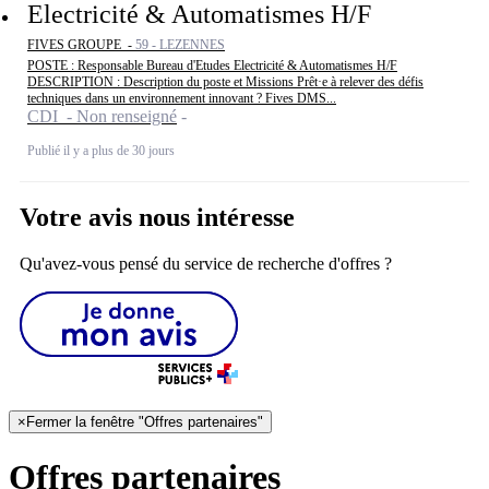
Electricité & Automatismes H/F
FIVES GROUPE -
59 - LEZENNES
POSTE : Responsable Bureau d'Etudes Electricité & Automatismes H/F
DESCRIPTION : Description du poste et Missions Prêt·e à relever des défis
techniques dans un environnement innovant ? Fives DMS...
CDI - Non renseigné
Publié il y a plus de 30 jours
Votre avis nous intéresse
Qu'avez-vous pensé du service de recherche d'offres ?
×
Fermer la fenêtre "Offres partenaires"
Offres partenaires