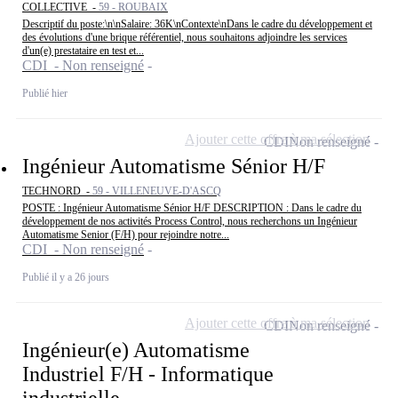
COLLECTIVE -
59 - ROUBAIX
Descriptif du poste:\n\nSalaire: 36K\nContexte\nDans le cadre du développement et
des évolutions d'une brique référentiel, nous souhaitons adjoindre les services
d'un(e) prestataire en test et...
CDI - Non renseigné
Publié hier
Ajouter cette offre à ma sélection
CDI
Non renseigné
Ingénieur Automatisme Sénior H/F
TECHNORD -
59 - VILLENEUVE-D'ASCQ
POSTE : Ingénieur Automatisme Sénior H/F DESCRIPTION : Dans le cadre du
développement de nos activités Process Control, nous recherchons un Ingénieur
Automatisme Senior (F/H) pour rejoindre notre...
CDI - Non renseigné
Publié il y a 26 jours
Ajouter cette offre à ma sélection
CDI
Non renseigné
Ingénieur(e) Automatisme
Industriel F/H - Informatique
industrielle