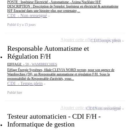
POSTE : Ingénieur Électricité - Automatisme - Axima Nucléaire H/F
DESCRIPTION : Description de l'emploi: Ingénieur en électricité & automatisme
H/F Enraciné dans une histoire plus que centenaire,...
CDI - Non renseigné
Publié il y a 15 jours
Ajouter cette offre à ma sélection
CDI
Temps plein
Responsable Automatisme et
Régulation F/H
EIFFAGE -
59 - WAMBRECHIES
Eiffage Énergie Systèmes, filiale CLEVIA NORD recrute, pour son agence de
Wambrechies (59), un Responsable automatisme et régulation F/H. Sous la
responsabilité du Responsable d'activités, vous...
CDI - Temps plein
Publié hier
Ajouter cette offre à ma sélection
CDI
Non renseigné
Testeur automaticien - CDI F/H -
Informatique de gestion