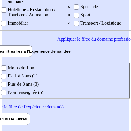
animaux
Spectacle
Hôtellerie - Restauration /
Tourisme / Animation
Sport
Immobilier
Transport / Logistique
Appliquer
le filtre du domaine professi
es filtres liés à l'
Expérience
demandée
ience demandée
Moins de 1 an
De 1 à 3 ans (1)
Plus de 3 ans (3)
Non renseignée (5)
er
le filtre de l'expérience demandée
Plus De
Filtres