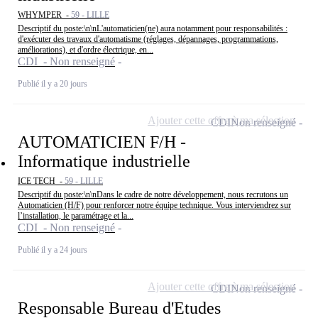
WHYMPER -
59 - LILLE
Descriptif du poste:\n\nL'automaticien(ne) aura notamment pour responsabilités :
d'exécuter des travaux d'automatisme (réglages, dépannages, programmations,
améliorations), et d'ordre électrique, en...
CDI - Non renseigné
Publié il y a 20 jours
Ajouter cette offre à ma sélection
CDI
Non renseigné
AUTOMATICIEN F/H -
Informatique industrielle
ICE TECH -
59 - LILLE
Descriptif du poste:\n\nDans le cadre de notre développement, nous recrutons un
Automaticien (H/F) pour renforcer notre équipe technique. Vous interviendrez sur
l’installation, le paramétrage et la...
CDI - Non renseigné
Publié il y a 24 jours
Ajouter cette offre à ma sélection
CDI
Non renseigné
Responsable Bureau d'Etudes