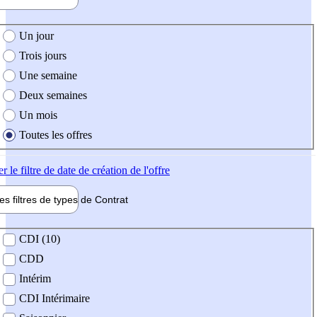
e création de l'offre
Un jour
Trois jours
Une semaine
Deux semaines
Un mois
Toutes les offres
er
le filtre de date de création de l'offre
les filtres de types de
Contrat
de contrat
CDI (10)
CDD
Intérim
CDI Intérimaire