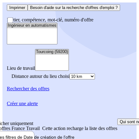
Imprimer
Besoin d'aide sur la recherche d'offres d'emploi ?
Métier, compétence, mot-clé, numéro d'offre
Lieu de travail
Distance autour du lieu choisi
Rechercher
des offres
Créer une alerte
Qui sont n
icher uniquement
 offres France Travail
Cette action recharge la liste des offres
les filtres de
Date de création
de l'offre