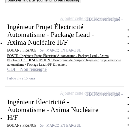
Afficher la carte
(contenu non-accessible)
Ajouter cette offre à ma sélection
CDI
Non renseigné
Ingénieur Projet Électricité
Automatisme - Package Lead -
Axima Nucléaire H/F
EQUANS FRANCE -
59 - MARCQ-EN-BARŒUL
POSTE : Ingénieur Projet Électricité Automatisme - Package Lead - Axima
Nucléaire H/F DESCRIPTION : Description de l'emploi: Ingénieur projet électricité
automatisme / Package Lead H/F Enraciné...
CDI - Non renseigné
Publié il y a 15 jours
Ajouter cette offre à ma sélection
CDI
Non renseigné
Ingénieur Électricité -
Automatisme - Axima Nucléaire
H/F
EQUANS FRANCE -
59 - MARCQ-EN-BARŒUL