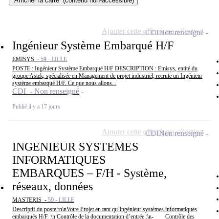
Afficher la carte
(contenu non-accessible)
Ajouter cette offre à ma sélection
CDI
Non renseigné
Ingénieur Système Embarqué H/F
EMISYS -
59 - LILLE
POSTE : Ingénieur Système Embarqué H/F DESCRIPTION : Emisys, entité du
groupe Astek, spécialisée en Management de projet industriel, recrute un Ingénieur
système embarqué H/F. Ce que nous allons...
CDI - Non renseigné
Publié il y a 17 jours
Ajouter cette offre à ma sélection
CDI
Non renseigné
INGENIEUR SYSTEMES
INFORMATIQUES
EMBARQUES – F/H - Système,
réseaux, données
MASTERIS -
59 - LILLE
Descriptif du poste:\n\nVotre Projet en tant qu’ingénieur systèmes informatiques
embarqués H/F :\n Contrôle de la documentation d’entrée :\n- Contrôle des