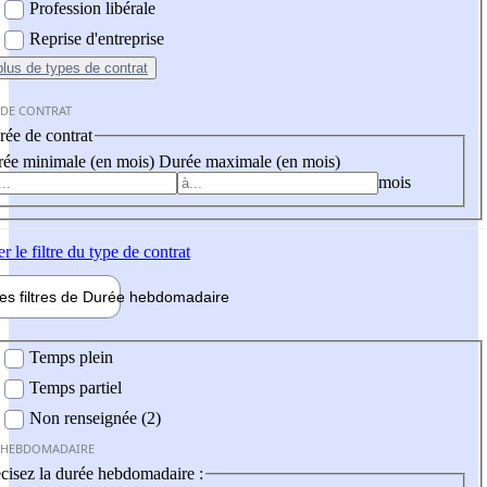
Profession libérale
Reprise d'entreprise
plus
de types de contrat
 DE CONTRAT
ée de contrat
ée minimale (en mois)
Durée maximale (en mois)
mois
er
le filtre du type de contrat
les filtres de
Durée hebdo
madaire
 hebdomadaire
Temps plein
Temps partiel
Non renseignée (2)
 HEBDOMADAIRE
cisez la durée hebdomadaire :