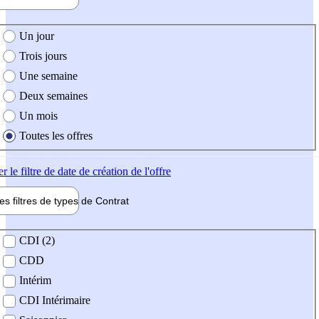
e création de l'offre
Un jour
Trois jours
Une semaine
Deux semaines
Un mois
Toutes les offres
er
le filtre de date de création de l'offre
les filtres de types de
Contrat
de contrat
CDI (2)
CDD
Intérim
CDI Intérimaire