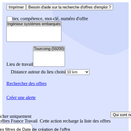
Imprimer
Besoin d'aide sur la recherche d'offres d'emploi ?
Métier, compétence, mot-clé, numéro d'offre
Lieu de travail
Distance autour du lieu choisi
Rechercher
des offres
Créer une alerte
Qui sont n
icher uniquement
 offres France Travail
Cette action recharge la liste des offres
les filtres de
Date de création
de l'offre