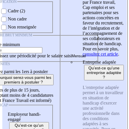
IFICATION
par France travail,
Cap emploi et ses
Cadre (2)
partenaires pour ses
actions concrètes en
Non cadre
faveur du recrutement,
Non renseignée
de l’intégration et de
l’accompagnement de
IRE BRUT MINIMUM
ses collaborateurs en
situation de handicap.
re minimum
Pour en savoir plus,
consultez cet article
.
ssez une périodicité pour le salaire saisi
Entreprise adaptée
NITÉS
Qu'est-ce qu'une
z parmi les 1ers à postuler
entreprise adaptée
?
urquoi serez-vous parmi les
premiers à postuler ?
L'entreprise adaptée
es de plus de 15 jours,
permet à un travailleur
tant moins de 4 candidatures
en situation de
t France Travail est informé)
handicap d'exercer
ICAP
une activité
professionnelle dans
Employeur handi-
des conditions
engagé
adaptées à ses
Qu'est-ce qu'un
capacités. Pour en