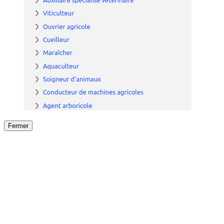
Fermer
Fermer
le détail de l'offre
/
Offre
sur
Offre précéden