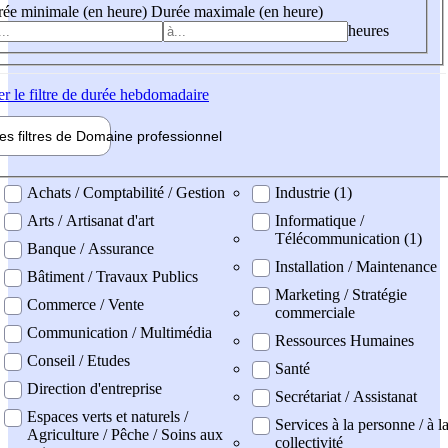
ée minimale (en heure)
Durée maximale (en heure)
heures
er
le filtre de durée hebdomadaire
les filtres de
Domaine pro
fessionnel
ne professionel
Achats / Comptabilité / Gestion
Industrie (1)
Arts / Artisanat d'art
Informatique /
Télécommunication (1)
Banque / Assurance
Installation / Maintenance
Bâtiment / Travaux Publics
Marketing / Stratégie
Commerce / Vente
commerciale
Communication / Multimédia
Ressources Humaines
Conseil / Etudes
Santé
Direction d'entreprise
Secrétariat / Assistanat
Espaces verts et naturels /
Services à la personne / à l
Agriculture / Pêche / Soins aux
collectivité