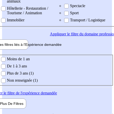
animaux
Spectacle
Hôtellerie - Restauration /
Tourisme / Animation
Sport
Immobilier
Transport / Logistique
Appliquer
le filtre du domaine professi
es filtres liés à l'
Expérience
demandée
ience demandée
Moins de 1 an
De 1 à 3 ans
Plus de 3 ans (1)
Non renseignée (1)
er
le filtre de l'expérience demandée
Plus De
Filtres