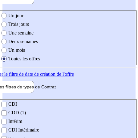
e création de l'offre
Un jour
Trois jours
Une semaine
Deux semaines
Un mois
Toutes les offres
er
le filtre de date de création de l'offre
les filtres de types de
Contrat
de contrat
CDI
CDD (1)
Intérim
CDI Intérimaire