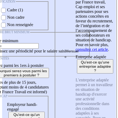
IFICATION
par France travail,
Cap emploi et ses
Cadre (1)
partenaires pour ses
actions concrètes en
Non cadre
faveur du recrutement,
Non renseignée
de l’intégration et de
l’accompagnement de
IRE BRUT MINIMUM
ses collaborateurs en
situation de handicap.
re minimum
Pour en savoir plus,
consultez cet article
.
ssez une périodicité pour le salaire saisi
Entreprise adaptée
NITÉS
Qu'est-ce qu'une
z parmi les 1ers à postuler
entreprise adaptée
?
urquoi serez-vous parmi les
premiers à postuler ?
L'entreprise adaptée
es de plus de 15 jours,
permet à un travailleur
tant moins de 4 candidatures
en situation de
t France Travail est informé)
handicap d'exercer
ICAP
une activité
professionnelle dans
Employeur handi-
des conditions
engagé
adaptées à ses
Qu'est-ce qu'un
capacités. Pour en