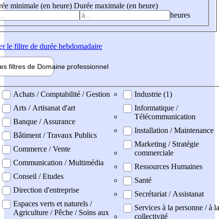
ée minimale (en heure)
Durée maximale (en heure)
heures
er
le filtre de durée hebdomadaire
les filtres de
Domaine pro
fessionnel
ne professionel
Achats / Comptabilité / Gestion
Industrie (1)
Arts / Artisanat d'art
Informatique /
Télécommunication
Banque / Assurance
Installation / Maintenance
Bâtiment / Travaux Publics
Marketing / Stratégie
Commerce / Vente
commerciale
Communication / Multimédia
Ressources Humaines
Conseil / Etudes
Santé
Direction d'entreprise
Secrétariat / Assistanat
Espaces verts et naturels /
Services à la personne / à l
Agriculture / Pêche / Soins aux
collectivité