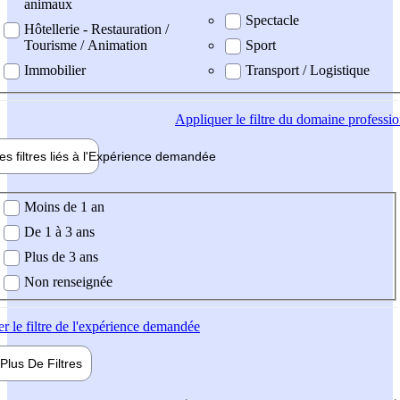
animaux
Spectacle
Hôtellerie - Restauration /
Tourisme / Animation
Sport
Immobilier
Transport / Logistique
Appliquer
le filtre du domaine professi
es filtres liés à l'
Expérience
demandée
ience demandée
Moins de 1 an
De 1 à 3 ans
Plus de 3 ans
Non renseignée
er
le filtre de l'expérience demandée
Plus De
Filtres