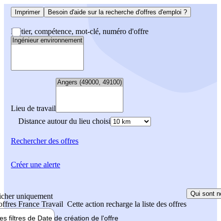
Imprimer
Besoin d'aide sur la recherche d'offres d'emploi ?
Métier, compétence, mot-clé, numéro d'offre
Lieu de travail
Distance autour du lieu choisi
Rechercher
des offres
Créer une alerte
Qui sont n
icher uniquement
 offres France Travail
Cette action recharge la liste des offres
les filtres de
Date de création
de l'offre