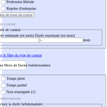
Profession libérale
Reprise d'entreprise
plus
de types de contrat
 DE CONTRAT
ée de contrat
ée minimale (en mois)
Durée maximale (en mois)
mois
er
le filtre du type de contrat
les filtres de
Durée hebdo
madaire
 hebdomadaire
Temps plein
Temps partiel
Non renseignée (1)
 HEBDOMADAIRE
cisez la durée hebdomadaire :