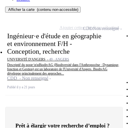
Afficher la carte
(contenu non-accessible)
Ajouter cette offre à ma sélection
CDD
Non renseigné
Ingénieur·e d'étude en géographie
et environnement F/H -
Conception, recherche
UNIVERSITÉ D'ANGERS -
49 - ANGERS
Descriptif du poste:\n\nBiodivAG (Biodiversité dans l'Anthropocène : Dynamique,
fonction et Gestion) est un laboratoire de l'Université d'Angers. BiodivAG
développe principalement des approches...
CDD - Non renseigné
Publié il y a 21 jours
Prêt à élargir votre recherche d’emploi ?