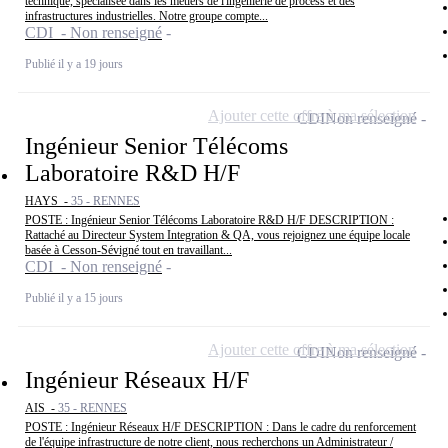
technique, spécialisée dans les métiers de l'ingénierie de process et des
infrastructures industrielles. Notre groupe compte...
CDI - Non renseigné
Publié il y a 19 jours
Ajouter cette offre à ma sélection
CDI
Non renseigné
Ingénieur Senior Télécoms
Laboratoire R&D H/F
HAYS -
35 - RENNES
POSTE : Ingénieur Senior Télécoms Laboratoire R&D H/F DESCRIPTION :
Rattaché au Directeur System Integration & QA, vous rejoignez une équipe locale
basée à Cesson-Sévigné tout en travaillant...
CDI - Non renseigné
Publié il y a 15 jours
Ajouter cette offre à ma sélection
CDI
Non renseigné
Ingénieur Réseaux H/F
AIS -
35 - RENNES
POSTE : Ingénieur Réseaux H/F DESCRIPTION : Dans le cadre du renforcement
de l'équipe infrastructure de notre client, nous recherchons un Administrateur /