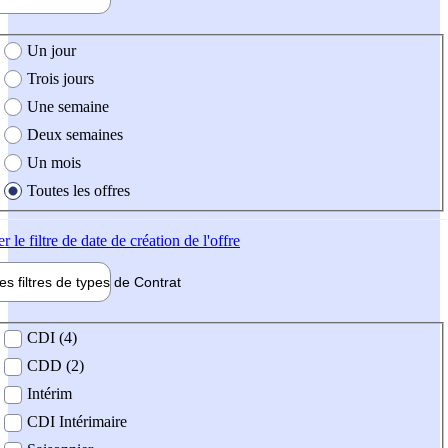
e création de l'offre
Un jour
Trois jours
Une semaine
Deux semaines
Un mois
Toutes les offres
er
le filtre de date de création de l'offre
les filtres de types de
Contrat
de contrat
CDI (4)
CDD (2)
Intérim
CDI Intérimaire