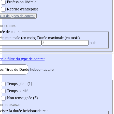
Profession libérale
Reprise d'entreprise
plus
de types de contrat
 DE CONTRAT
ée de contrat
ée minimale (en mois)
Durée maximale (en mois)
mois
er
le filtre du type de contrat
les filtres de
Durée hebdo
madaire
 hebdomadaire
Temps plein (1)
Temps partiel
Non renseignée (5)
 HEBDOMADAIRE
cisez la durée hebdomadaire :