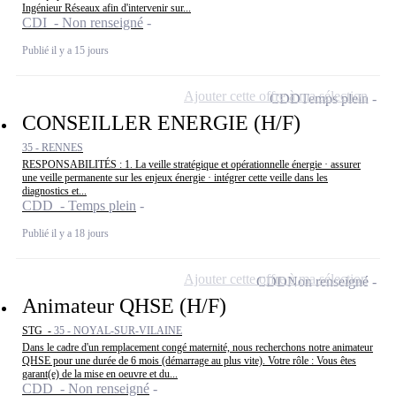
Ingénieur Réseaux afin d'intervenir sur...
CDI - Non renseigné
Publié il y a 15 jours
Ajouter cette offre à ma sélection
CDD
Temps plein
CONSEILLER ENERGIE (H/F)
35 - RENNES
RESPONSABILITÉS : 1. La veille stratégique et opérationnelle énergie · assurer
une veille permanente sur les enjeux énergie · intégrer cette veille dans les
diagnostics et...
CDD - Temps plein
Publié il y a 18 jours
Ajouter cette offre à ma sélection
CDD
Non renseigné
Animateur QHSE (H/F)
STG -
35 - NOYAL-SUR-VILAINE
Dans le cadre d'un remplacement congé maternité, nous recherchons notre animateur
QHSE pour une durée de 6 mois (démarrage au plus vite). Votre rôle : Vous êtes
garant(e) de la mise en oeuvre et du...
CDD - Non renseigné