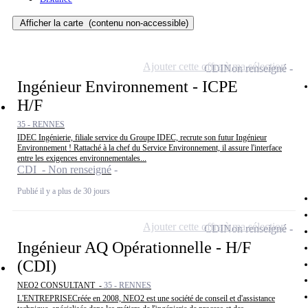
Afficher la carte
(contenu non-accessible)
Ajouter cette offre à ma sélection
CDI
Non renseigné
Ingénieur Environnement - ICPE
H/F
35 - RENNES
IDEC Ingénierie, filiale service du Groupe IDEC, recrute son futur Ingénieur
Environnement ! Rattaché à la chef du Service Environnement, il assure l'interface
entre les exigences environnementales...
CDI - Non renseigné
Publié il y a plus de 30 jours
Ajouter cette offre à ma sélection
CDI
Non renseigné
Ingénieur AQ Opérationnelle - H/F
(CDI)
NEO2 CONSULTANT -
35 - RENNES
L'ENTREPRISECréée en 2008, NEO2 est une société de conseil et d'assistance