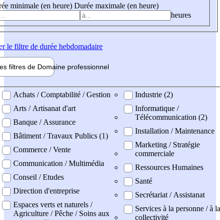
ée minimale (en heure)
Durée maximale (en heure)
heures
er
le filtre de durée hebdomadaire
les filtres de
Domaine pro
fessionnel
ne professionel
Achats / Comptabilité / Gestion
Industrie (2)
Arts / Artisanat d'art
Informatique /
Télécommunication (2)
Banque / Assurance
Installation / Maintenance
Bâtiment / Travaux Publics (1)
Marketing / Stratégie
Commerce / Vente
commerciale
Communication / Multimédia
Ressources Humaines
Conseil / Etudes
Santé
Direction d'entreprise
Secrétariat / Assistanat
Espaces verts et naturels /
Services à la personne / à l
Agriculture / Pêche / Soins aux
collectivité