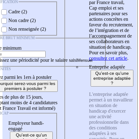
IFICATION
par France travail,
Cap emploi et ses
Cadre (2)
partenaires pour ses
actions concrètes en
Non cadre (2)
faveur du recrutement,
Non renseignée (2)
de l’intégration et de
l’accompagnement de
IRE BRUT MINIMUM
ses collaborateurs en
situation de handicap.
re minimum
Pour en savoir plus,
consultez cet article
.
ssez une périodicité pour le salaire saisi
Entreprise adaptée
NITÉS
Qu'est-ce qu'une
z parmi les 1ers à postuler
entreprise adaptée
?
urquoi serez-vous parmi les
premiers à postuler ?
L'entreprise adaptée
es de plus de 15 jours,
permet à un travailleur
tant moins de 4 candidatures
en situation de
t France Travail est informé)
handicap d'exercer
ICAP
une activité
professionnelle dans
Employeur handi-
des conditions
engagé
adaptées à ses
Qu'est-ce qu'un
capacités. Pour en