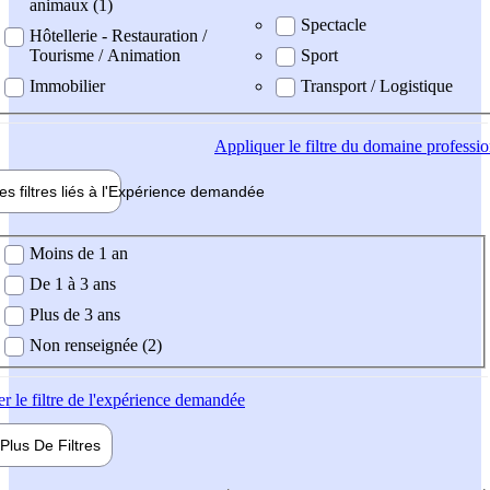
animaux (1)
Spectacle
Hôtellerie - Restauration /
Tourisme / Animation
Sport
Immobilier
Transport / Logistique
Appliquer
le filtre du domaine professi
es filtres liés à l'
Expérience
demandée
ience demandée
Moins de 1 an
De 1 à 3 ans
Plus de 3 ans
Non renseignée (2)
er
le filtre de l'expérience demandée
Plus De
Filtres