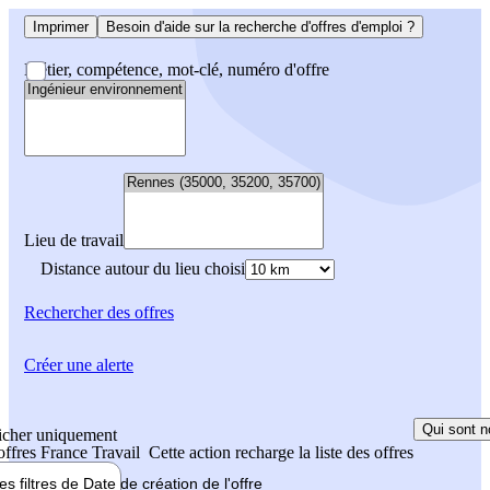
Imprimer
Besoin d'aide sur la recherche d'offres d'emploi ?
Métier, compétence, mot-clé, numéro d'offre
Lieu de travail
Distance autour du lieu choisi
Rechercher
des offres
Créer une alerte
Qui sont n
icher uniquement
 offres France Travail
Cette action recharge la liste des offres
les filtres de
Date de création
de l'offre