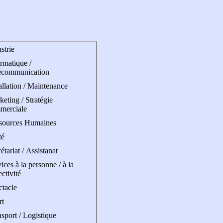
strie
rmatique /
écommunication
allation / Maintenance
eting / Stratégie
merciale
sources Humaines
té
étariat / Assistanat
ices à la personne / à la
ectivité
ctacle
rt
sport / Logistique