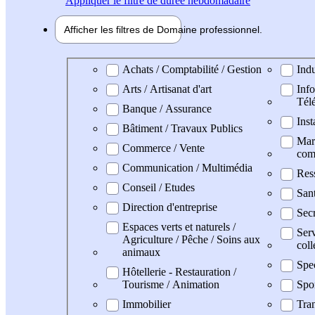
Appliquer
le filtre de durée hebdomadaire
Afficher les filtres de
Domaine pro
fessionnel
Domaine professionel
Achats / Comptabilité / Gestion
Indu
Arts / Artisanat d'art
Info
Tél
Banque / Assurance
Inst
Bâtiment / Travaux Publics
Mark
Commerce / Vente
com
Communication / Multimédia
Res
Conseil / Etudes
San
Direction d'entreprise
Secr
Espaces verts et naturels /
Serv
Agriculture / Pêche / Soins aux
coll
animaux
Spe
Hôtellerie - Restauration /
Tourisme / Animation
Spo
Immobilier
Tran