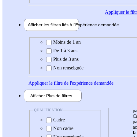
Appliquer
le fil
Afficher les filtres liés à l'
Expérience
demandée
Expérience demandée
Moins de 1 an
De 1 à 3 ans
Plus de 3 ans
Non renseignée
Appliquer
le filtre de l'expérience demandée
Afficher
Plus de
filtres
QUALIFICATION
pa
Ca
Cadre
pa
ac
Non cadre
fa
Non renseignée