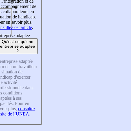
 l’intégration et de
’accompagnement de
s collaborateurs en
tuation de handicap.
ur en savoir plus,
nsultez cet article
.
treprise adaptée
Qu'est-ce qu'une
entreprise adaptée
?
entreprise adaptée
rmet à un travailleur
 situation de
ndicap d'exercer
e activité
ofessionnelle dans
s conditions
aptées à ses
pacités. Pour en
voir plus,
consultez
 site de l’UNEA
.