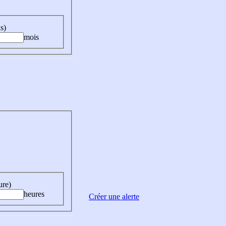
s)
mois
ure)
heures
Créer une alerte