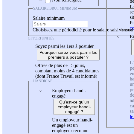
de
l
SALAIRE BRUT MINIMUM
se
si
Salaire minimum
Po
co
Choisissez une périodicité pour le salaire saisi
En
OPPORTUNITÉS
Soyez parmi les 1ers à postuler
Pourquoi serez-vous parmi les
premiers à postuler ?
L'
Offres de plus de 15 jours,
pe
comptant moins de 4 candidatures
en
(dont France Travail est informé)
ha
HANDICAP
un
pr
Employeur handi-
de
engagé
ad
Qu'est-ce qu'un
ca
employeur handi-
sa
engagé ?
le
Un employeur handi-
engagé est un
employeur reconnu