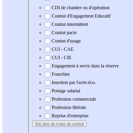
CDI de chantier ou d'opération
Contrat d'Engagement Educatif
Contrat intermittent
Contrat pacte
Contrat d'usage
CUI - CAE
CUI - CIE
Engagement à servir dans la réserve
Franchise
Insertion par l'activ.éco.
Portage salarial
Profession commerciale
Profession libérale
Reprise d'entreprise
Voir plus
de types de contrat