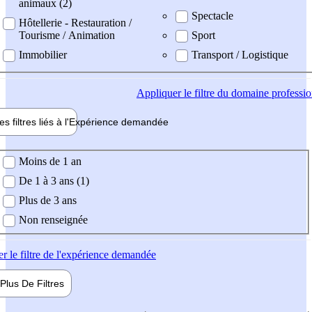
animaux (2)
Spectacle
Hôtellerie - Restauration /
Tourisme / Animation
Sport
Immobilier
Transport / Logistique
Appliquer
le filtre du domaine professi
es filtres liés à l'
Expérience
demandée
ience demandée
Moins de 1 an
De 1 à 3 ans (1)
Plus de 3 ans
Non renseignée
er
le filtre de l'expérience demandée
Plus De
Filtres