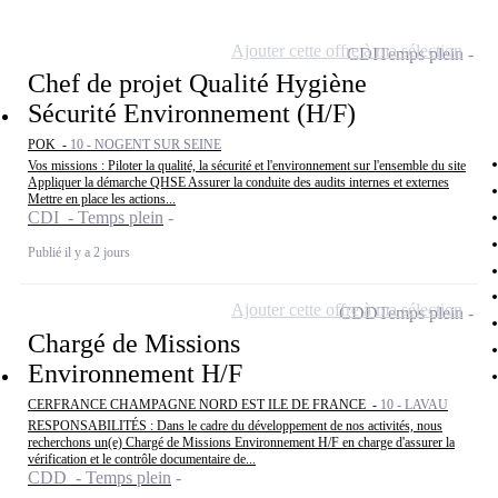
Ajouter cette offre à ma sélection
CDI
Temps plein
Chef de projet Qualité Hygiène
Sécurité Environnement (H/F)
POK -
10 - NOGENT SUR SEINE
Vos missions : Piloter la qualité, la sécurité et l'environnement sur l'ensemble du site
Appliquer la démarche QHSE Assurer la conduite des audits internes et externes
Mettre en place les actions...
CDI - Temps plein
Publié il y a 2 jours
Ajouter cette offre à ma sélection
CDD
Temps plein
Chargé de Missions
Environnement H/F
CERFRANCE CHAMPAGNE NORD EST ILE DE FRANCE -
10 - LAVAU
RESPONSABILITÉS : Dans le cadre du développement de nos activités, nous
recherchons un(e) Chargé de Missions Environnement H/F en charge d'assurer la
vérification et le contrôle documentaire de...
CDD - Temps plein