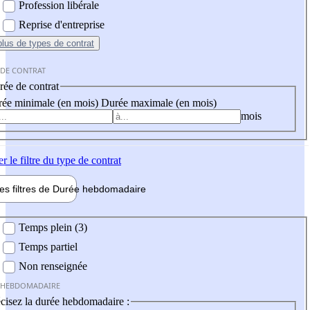
Profession libérale
Reprise d'entreprise
plus
de types de contrat
 DE CONTRAT
ée de contrat
ée minimale (en mois)
Durée maximale (en mois)
mois
er
le filtre du type de contrat
les filtres de
Durée hebdo
madaire
 hebdomadaire
Temps plein (3)
Temps partiel
Non renseignée
 HEBDOMADAIRE
cisez la durée hebdomadaire :