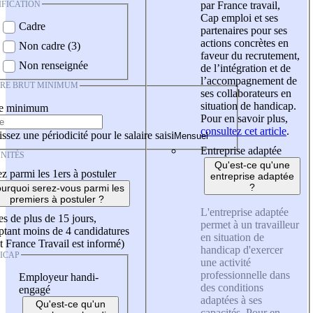
IFICATION
par France travail,
Cap emploi et ses
Cadre
partenaires pour ses
actions concrètes en
Non cadre (3)
faveur du recrutement,
Non renseignée
de l’intégration et de
l’accompagnement de
IRE BRUT MINIMUM
ses collaborateurs en
situation de handicap.
re minimum
Pour en savoir plus,
consultez cet article
.
ssez une périodicité pour le salaire saisi
Entreprise adaptée
NITÉS
Qu'est-ce qu'une
z parmi les 1ers à postuler
entreprise adaptée
?
urquoi serez-vous parmi les
premiers à postuler ?
L'entreprise adaptée
es de plus de 15 jours,
permet à un travailleur
tant moins de 4 candidatures
en situation de
t France Travail est informé)
handicap d'exercer
ICAP
une activité
professionnelle dans
Employeur handi-
des conditions
engagé
adaptées à ses
Qu'est-ce qu'un
capacités. Pour en