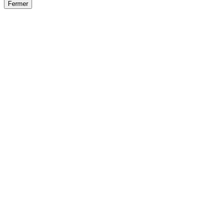
Fermer
Fermer
le détail de l'offre
/
Offre
sur
Offre précéden