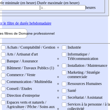
ée minimale (en heure)
Durée maximale (en heure)
heures
er
le filtre de durée hebdomadaire
les filtres de
Domaine pro
fessionnel
ne professionel
Achats / Comptabilité / Gestion
Industrie
Arts / Artisanat d'art
Informatique /
Télécommunication
Banque / Assurance
Installation / Maintenance
Bâtiment / Travaux Publics (1)
Marketing / Stratégie
Commerce / Vente
commerciale
Communication / Multimédia
Ressources Humaines
Conseil / Etudes
Santé
Direction d'entreprise
Secrétariat / Assistanat
Espaces verts et naturels /
Services à la personne / à l
Agriculture / Pêche / Soins aux
collectivité