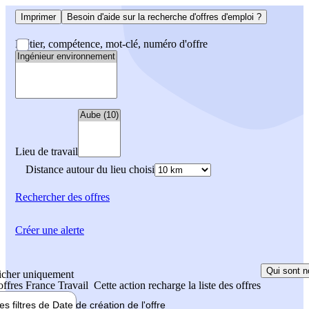
Imprimer
Besoin d'aide sur la recherche d'offres d'emploi ?
Métier, compétence, mot-clé, numéro d'offre
Lieu de travail
Distance autour du lieu choisi
Rechercher
des offres
Créer une alerte
Qui sont n
icher uniquement
 offres France Travail
Cette action recharge la liste des offres
les filtres de
Date de création
de l'offre