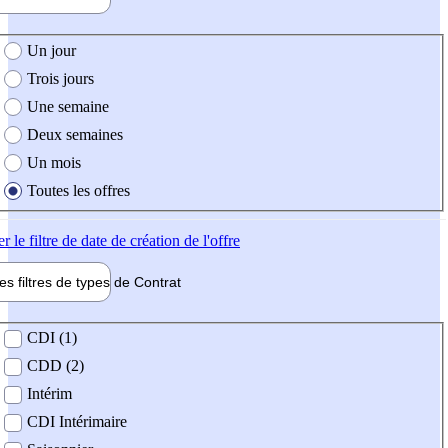
e création de l'offre
Un jour
Trois jours
Une semaine
Deux semaines
Un mois
Toutes les offres
er
le filtre de date de création de l'offre
les filtres de types de
Contrat
de contrat
CDI (1)
CDD (2)
Intérim
CDI Intérimaire