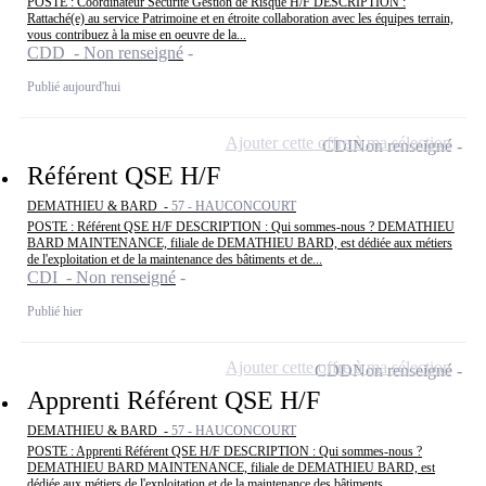
POSTE : Coordinateur Sécurité Gestion de Risque H/F DESCRIPTION :
Rattaché(e) au service Patrimoine et en étroite collaboration avec les équipes terrain,
vous contribuez à la mise en oeuvre de la...
CDD - Non renseigné
Publié aujourd'hui
Ajouter cette offre à ma sélection
CDI
Non renseigné
Référent QSE H/F
DEMATHIEU & BARD -
57 - HAUCONCOURT
POSTE : Référent QSE H/F DESCRIPTION : Qui sommes-nous ? DEMATHIEU
BARD MAINTENANCE, filiale de DEMATHIEU BARD, est dédiée aux métiers
de l'exploitation et de la maintenance des bâtiments et de...
CDI - Non renseigné
Publié hier
Ajouter cette offre à ma sélection
CDD
Non renseigné
Apprenti Référent QSE H/F
DEMATHIEU & BARD -
57 - HAUCONCOURT
POSTE : Apprenti Référent QSE H/F DESCRIPTION : Qui sommes-nous ?
DEMATHIEU BARD MAINTENANCE, filiale de DEMATHIEU BARD, est
dédiée aux métiers de l'exploitation et de la maintenance des bâtiments...