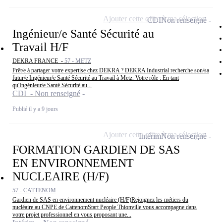
Ajouter cette offre à ma sélection
CDI
Non renseigné
Ingénieur/e Santé Sécurité au
Travail H/F
DEKRA FRANCE -
57 - METZ
Prêt/e à partager votre expertise chez DEKRA ? DEKRA Industrial recherche son/sa
futur/e Ingénieur/e Santé Sécurité au Travail à Metz. Votre rôle : En tant
qu'Ingénieur/e Santé Sécurité au...
CDI - Non renseigné
Publié il y a 9 jours
Ajouter cette offre à ma sélection
Intérim
Non renseigné
FORMATION GARDIEN DE SAS
EN ENVIRONNEMENT
NUCLEAIRE (H/F)
57 - CATTENOM
Gardien de SAS en environnement nucléaire (H/F)Rejoignez les métiers du
nucléaire au CNPE de CattenomStart People Thionville vous accompagne dans
votre projet professionnel en vous proposant une...