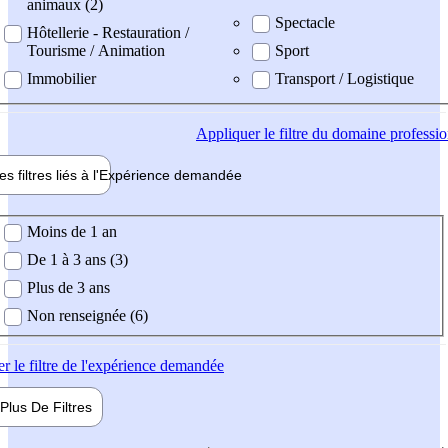
animaux (2)
Spectacle
Hôtellerie - Restauration /
Tourisme / Animation
Sport
Immobilier
Transport / Logistique
Appliquer
le filtre du domaine professi
es filtres liés à l'
Expérience
demandée
ience demandée
Moins de 1 an
De 1 à 3 ans (3)
Plus de 3 ans
Non renseignée (6)
er
le filtre de l'expérience demandée
Plus De
Filtres