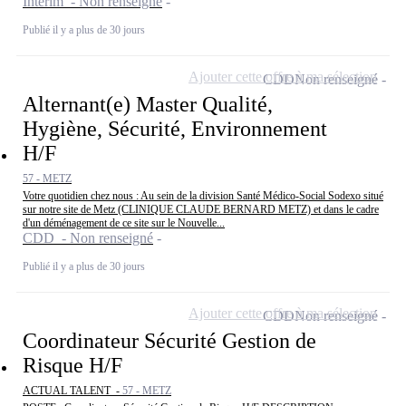
Intérim - Non renseigné
Publié il y a plus de 30 jours
Ajouter cette offre à ma sélection
CDD
Non renseigné
Alternant(e) Master Qualité,
Hygiène, Sécurité, Environnement
H/F
57 - METZ
Votre quotidien chez nous : Au sein de la division Santé Médico-Social Sodexo situé
sur notre site de Metz (CLINIQUE CLAUDE BERNARD METZ) et dans le cadre
d'un déménagement de ce site sur le Nouvelle...
CDD - Non renseigné
Publié il y a plus de 30 jours
Ajouter cette offre à ma sélection
CDD
Non renseigné
Coordinateur Sécurité Gestion de
Risque H/F
ACTUAL TALENT -
57 - METZ