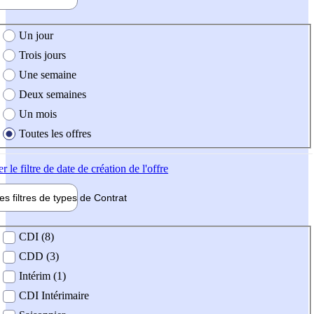
e création de l'offre
Un jour
Trois jours
Une semaine
Deux semaines
Un mois
Toutes les offres
er
le filtre de date de création de l'offre
les filtres de types de
Contrat
de contrat
CDI (8)
CDD (3)
Intérim (1)
CDI Intérimaire