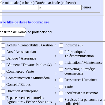
ée minimale (en heure)
Durée maximale (en heure)
heures
er
le filtre de durée hebdomadaire
les filtres de
Domaine pro
fessionnel
ne professionel
Achats / Comptabilité / Gestion
Industrie (6)
Arts / Artisanat d'art
Informatique /
Télécommunication
Banque / Assurance
Installation / Maintenance
Bâtiment / Travaux Publics (4)
Marketing / Stratégie
Commerce / Vente
commerciale
Communication / Multimédia
Ressources Humaines
Conseil / Etudes
Santé
Direction d'entreprise
Secrétariat / Assistanat
Espaces verts et naturels /
Services à la personne / à l
Agriculture / Pêche / Soins aux
collectivité