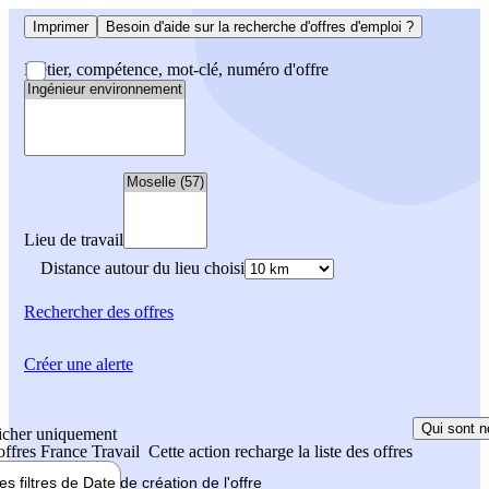
Imprimer
Besoin d'aide sur la recherche d'offres d'emploi ?
Métier, compétence, mot-clé, numéro d'offre
Lieu de travail
Distance autour du lieu choisi
Rechercher
des offres
Créer une alerte
Qui sont n
icher uniquement
 offres France Travail
Cette action recharge la liste des offres
les filtres de
Date de création
de l'offre