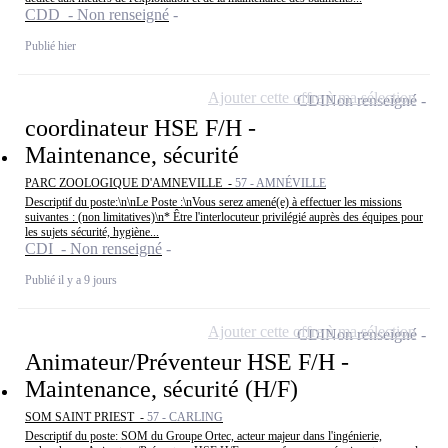
CDD - Non renseigné
Publié hier
Ajouter cette offre à ma sélection
CDI
Non renseigné
coordinateur HSE F/H -
Maintenance, sécurité
PARC ZOOLOGIQUE D'AMNEVILLE -
57 - AMNÉVILLE
Descriptif du poste:\n\nLe Poste :\nVous serez amené(e) à effectuer les missions
suivantes : (non limitatives)\n* Être l'interlocuteur privilégié auprès des équipes pour
les sujets sécurité, hygiène...
CDI - Non renseigné
Publié il y a 9 jours
Ajouter cette offre à ma sélection
CDI
Non renseigné
Animateur/Préventeur HSE F/H -
Maintenance, sécurité (H/F)
SOM SAINT PRIEST -
57 - CARLING
Descriptif du poste: SOM du Groupe Ortec, acteur majeur dans l'ingénierie,