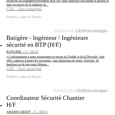
recherche un Animateur/Préventeur HSE H/F pour renforcer son équipe et assurer la
mise en oeuvre de la politique de...
CDI - Non renseigné
Publié il y a plus de 30 jours
Ajouter cette offre à ma sélection
CDI
Non renseigné
Batigère - Ingénieur / Ingénieure
sécurité en BTP (H/F)
BATIGÈRE -
57 - METZ
« Conformément à notre engagement en faveur de l'égalité et de la Diversité, cette
offre s'adresse à toutes les personnes, sans distinction de genre, d'origine, de
handicap ou de tout autre élément...
CDI - Non renseigné
Publié il y a plus de 30 jours
Ajouter cette offre à ma sélection
CDI
Non renseigné
Coordinateur Sécurité Chantier
H/F
AMARIS GROUP -
57 - METZ