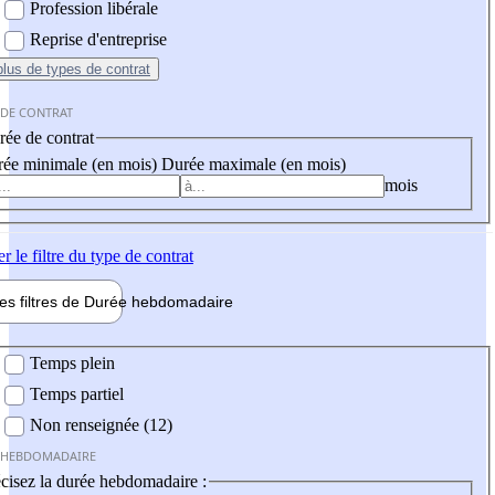
Profession libérale
Reprise d'entreprise
plus
de types de contrat
 DE CONTRAT
ée de contrat
ée minimale (en mois)
Durée maximale (en mois)
mois
er
le filtre du type de contrat
les filtres de
Durée hebdo
madaire
 hebdomadaire
Temps plein
Temps partiel
Non renseignée (12)
 HEBDOMADAIRE
cisez la durée hebdomadaire :