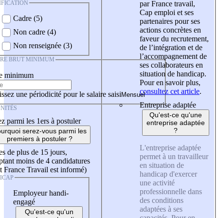
IFICATION
par France travail,
Cap emploi et ses
Cadre (5)
partenaires pour ses
actions concrètes en
Non cadre (4)
faveur du recrutement,
Non renseignée (3)
de l’intégration et de
l’accompagnement de
IRE BRUT MINIMUM
ses collaborateurs en
situation de handicap.
re minimum
Pour en savoir plus,
consultez cet article
.
ssez une périodicité pour le salaire saisi
Entreprise adaptée
NITÉS
Qu'est-ce qu'une
z parmi les 1ers à postuler
entreprise adaptée
?
urquoi serez-vous parmi les
premiers à postuler ?
L'entreprise adaptée
es de plus de 15 jours,
permet à un travailleur
tant moins de 4 candidatures
en situation de
t France Travail est informé)
handicap d'exercer
ICAP
une activité
professionnelle dans
Employeur handi-
des conditions
engagé
adaptées à ses
Qu'est-ce qu'un
capacités. Pour en