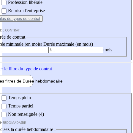
Profession libérale
Reprise d'entreprise
plus
de types de contrat
 DE CONTRAT
ée de contrat
ée minimale (en mois)
Durée maximale (en mois)
mois
er
le filtre du type de contrat
les filtres de
Durée hebdo
madaire
 hebdomadaire
Temps plein
Temps partiel
Non renseignée (4)
 HEBDOMADAIRE
cisez la durée hebdomadaire :