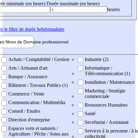
ée minimale (en heure)
Durée maximale (en heure)
heures
er
le filtre de durée hebdomadaire
les filtres de
Domaine pro
fessionnel
ne professionel
Achats / Comptabilité / Gestion
Industrie (2)
Arts / Artisanat d'art
Informatique /
Télécommunication (1)
Banque / Assurance
Installation / Maintenance
Bâtiment / Travaux Publics (1)
Marketing / Stratégie
Commerce / Vente
commerciale
Communication / Multimédia
Ressources Humaines
Conseil / Etudes
Santé
Direction d'entreprise
Secrétariat / Assistanat
Espaces verts et naturels /
Services à la personne / à l
Agriculture / Pêche / Soins aux
collectivité