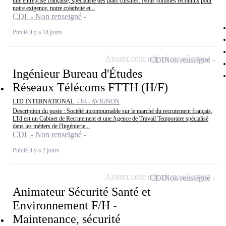
une entreprise française, spécialiste des plats cuisinés. Nous sommes reconnus pour
notre exigence, notre créativité et...
CDI - Non renseigné
Publié il y a 18 jours
Ajouter cette offre à ma sélection
CDI
Non renseigné
Ingénieur Bureau d'Études
Réseaux Télécoms FTTH (H/F)
LTD INTERNATIONAL -
84 - AVIGNON
Description du poste : Société incontournable sur le marché du recrutement français,
LTd est un Cabinet de Recrutement et une Agence de Travail Temporaire spécialisé
dans les métiers de l'Ingénierie...
CDI - Non renseigné
Publié il y a 2 jours
Ajouter cette offre à ma sélection
CDI
Non renseigné
Animateur Sécurité Santé et
Environnement F/H -
Maintenance, sécurité