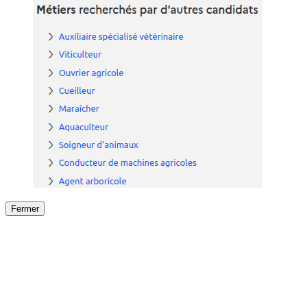
Fermer
Fermer
le détail de l'offre
/
Offre
sur
Offre précéden