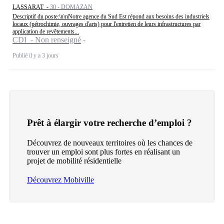
LASSARAT -
30 - DOMAZAN
Descriptif du poste:\n\nNotre agence du Sud Est répond aux besoins des industriels
locaux (pétrochimie, ouvrages d'arts) pour l'entretien de leurs infrastructures par
application de revêtements...
CDI - Non renseigné
Publié il y a 3 jours
Prêt à élargir votre recherche d’emploi ?
Découvrez de nouveaux territoires où les chances de
trouver un emploi sont plus fortes en réalisant un
projet de mobilité résidentielle
Découvrez Mobiville