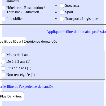
animaux
Spectacle
Hôtellerie - Restauration /
Tourisme / Animation
Sport
Immobilier
Transport / Logistique
Appliquer
le filtre du domaine professi
es filtres liés à l'
Expérience
demandée
ience demandée
Moins de 1 an
De 1 à 3 ans (1)
Plus de 3 ans (1)
Non renseignée (1)
er
le filtre de l'expérience demandée
Plus De
Filtres