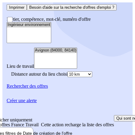
Imprimer
Besoin d'aide sur la recherche d'offres d'emploi ?
Métier, compétence, mot-clé, numéro d'offre
Lieu de travail
Distance autour du lieu choisi
Rechercher
des offres
Créer une alerte
Qui sont n
icher uniquement
 offres France Travail
Cette action recharge la liste des offres
les filtres de
Date de création
de l'offre