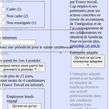
IFICATION
par France travail,
Cap emploi et ses
Cadre (1)
partenaires pour ses
actions concrètes en
Non cadre (2)
faveur du recrutement,
Non renseignée (1)
de l’intégration et de
l’accompagnement de
IRE BRUT MINIMUM
ses collaborateurs en
situation de handicap.
re minimum
Pour en savoir plus,
consultez cet article
.
ssez une périodicité pour le salaire saisi
Entreprise adaptée
NITÉS
Qu'est-ce qu'une
z parmi les 1ers à postuler
entreprise adaptée
?
urquoi serez-vous parmi les
premiers à postuler ?
L'entreprise adaptée
es de plus de 15 jours,
permet à un travailleur
tant moins de 4 candidatures
en situation de
t France Travail est informé)
handicap d'exercer
ICAP
une activité
professionnelle dans
Employeur handi-
des conditions
engagé
adaptées à ses
Qu'est-ce qu'un
capacités. Pour en