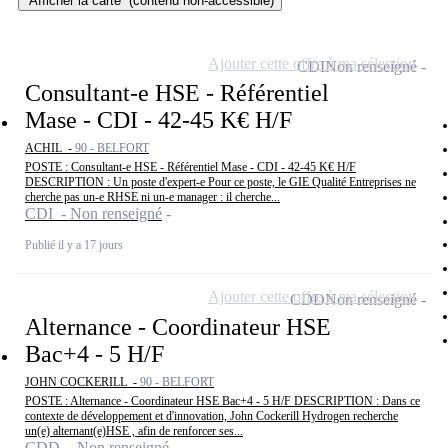
Afficher la carte
(contenu non-accessible)
Ajouter cette offre à ma sélection
CDI
Non renseigné
Consultant-e HSE - Référentiel
Mase - CDI - 42-45 K€ H/F
ACHIL -
90 - BELFORT
POSTE : Consultant-e HSE - Référentiel Mase - CDI - 42-45 K€ H/F
DESCRIPTION : Un poste d'expert-e Pour ce poste, le GIE Qualité Entreprises ne
cherche pas un-e RHSE ni un-e manager : il cherche...
CDI - Non renseigné
Publié il y a 17 jours
Ajouter cette offre à ma sélection
CDD
Non renseigné
Alternance - Coordinateur HSE
Bac+4 - 5 H/F
JOHN COCKERILL -
90 - BELFORT
POSTE : Alternance - Coordinateur HSE Bac+4 - 5 H/F DESCRIPTION : Dans ce
contexte de développement et d'innovation, John Cockerill Hydrogen recherche
un(e) alternant(e)HSE , afin de renforcer ses...
CDD - Non renseigné