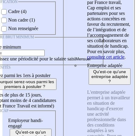
IFICATION
par France travail,
Cap emploi et ses
Cadre (4)
partenaires pour ses
actions concrètes en
Non cadre (1)
faveur du recrutement,
Non renseignée
de l’intégration et de
l’accompagnement de
IRE BRUT MINIMUM
ses collaborateurs en
situation de handicap.
re minimum
Pour en savoir plus,
consultez cet article
.
ssez une périodicité pour le salaire saisi
Entreprise adaptée
NITÉS
Qu'est-ce qu'une
z parmi les 1ers à postuler
entreprise adaptée
?
urquoi serez-vous parmi les
premiers à postuler ?
L'entreprise adaptée
es de plus de 15 jours,
permet à un travailleur
tant moins de 4 candidatures
en situation de
t France Travail est informé)
handicap d'exercer
ICAP
une activité
professionnelle dans
Employeur handi-
des conditions
engagé
adaptées à ses
Qu'est-ce qu'un
capacités. Pour en