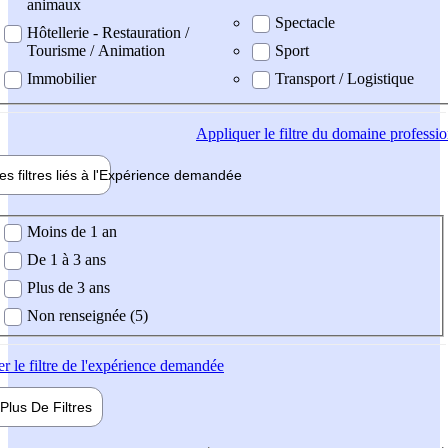
animaux
Spectacle
Hôtellerie - Restauration /
Tourisme / Animation
Sport
Immobilier
Transport / Logistique
Appliquer
le filtre du domaine professi
es filtres liés à l'
Expérience
demandée
ience demandée
Moins de 1 an
De 1 à 3 ans
Plus de 3 ans
Non renseignée (5)
er
le filtre de l'expérience demandée
Plus De
Filtres