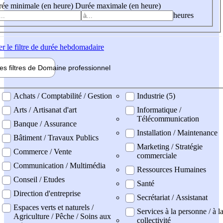
ée minimale (en heure)
Durée maximale (en heure)
heures
er
le filtre de durée hebdomadaire
les filtres de
Domaine pro
fessionnel
ne professionel
Achats / Comptabilité / Gestion
Industrie (5)
Arts / Artisanat d'art
Informatique /
Télécommunication
Banque / Assurance
Installation / Maintenance
Bâtiment / Travaux Publics
Marketing / Stratégie
Commerce / Vente
commerciale
Communication / Multimédia
Ressources Humaines
Conseil / Etudes
Santé
Direction d'entreprise
Secrétariat / Assistanat
Espaces verts et naturels /
Services à la personne / à l
Agriculture / Pêche / Soins aux
collectivité