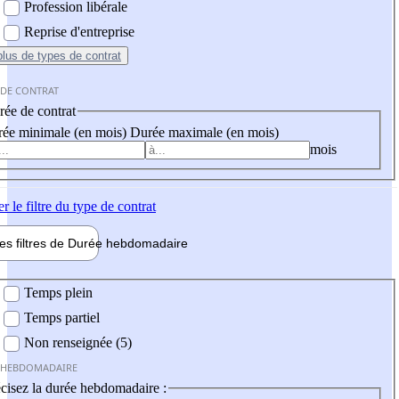
Profession libérale
Reprise d'entreprise
plus
de types de contrat
 DE CONTRAT
ée de contrat
ée minimale (en mois)
Durée maximale (en mois)
mois
er
le filtre du type de contrat
les filtres de
Durée hebdo
madaire
 hebdomadaire
Temps plein
Temps partiel
Non renseignée (5)
 HEBDOMADAIRE
cisez la durée hebdomadaire :