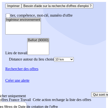
Imprimer
Besoin d'aide sur la recherche d'offres d'emploi ?
Métier, compétence, mot-clé, numéro d'offre
Lieu de travail
Distance autour du lieu choisi
Rechercher
des offres
Créer une alerte
Qui sont n
icher uniquement
 offres France Travail
Cette action recharge la liste des offres
les filtres de
Date de création
de l'offre