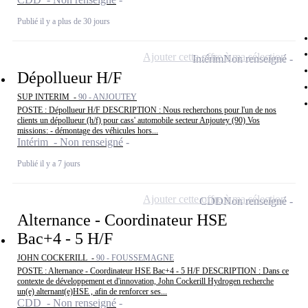
Publié il y a plus de 30 jours
Ajouter cette offre à ma sélection
Intérim
Non renseigné
Dépollueur H/F
SUP INTERIM -
90 - ANJOUTEY
POSTE : Dépollueur H/F DESCRIPTION : Nous recherchons pour l'un de nos
clients un dépollueur (h/f) pour cass' automobile secteur Anjoutey (90) Vos
missions: - démontage des véhicules hors...
Intérim - Non renseigné
Publié il y a 7 jours
Ajouter cette offre à ma sélection
CDD
Non renseigné
Alternance - Coordinateur HSE
Bac+4 - 5 H/F
JOHN COCKERILL -
90 - FOUSSEMAGNE
POSTE : Alternance - Coordinateur HSE Bac+4 - 5 H/F DESCRIPTION : Dans ce
contexte de développement et d'innovation, John Cockerill Hydrogen recherche
un(e) alternant(e)HSE , afin de renforcer ses...
CDD - Non renseigné