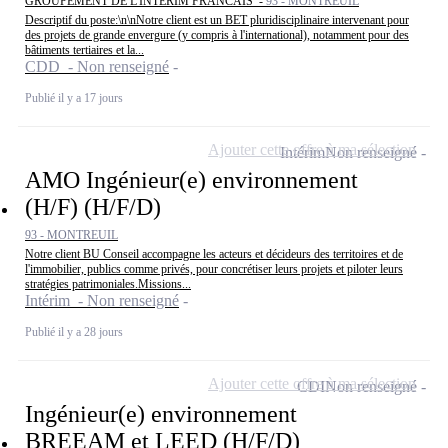
GROUPEMENT DE L'INTERIM FRANCAIS -
93 - MONTREUIL
Descriptif du poste:\n\nNotre client est un BET pluridisciplinaire intervenant pour
des projets de grande envergure (y compris à l'international), notamment pour des
bâtiments tertiaires et la...
CDD - Non renseigné
Publié il y a 17 jours
Ajouter cette offre à ma sélection
Intérim
Non renseigné
AMO Ingénieur(e) environnement
(H/F) (H/F/D)
93 - MONTREUIL
Notre client BU Conseil accompagne les acteurs et décideurs des territoires et de
l'immobilier, publics comme privés, pour concrétiser leurs projets et piloter leurs
stratégies patrimoniales.Missions...
Intérim - Non renseigné
Publié il y a 28 jours
Ajouter cette offre à ma sélection
CDI
Non renseigné
Ingénieur(e) environnement
BREEAM et LEED (H/F/D)