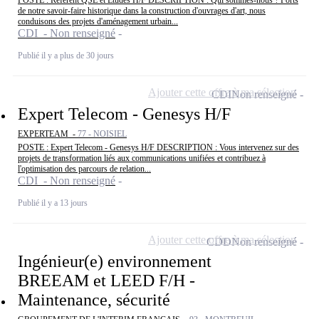
POSTE : Référent QSE et Etudes H/F DESCRIPTION : Qui sommes-nous ? Forts
de notre savoir-faire historique dans la construction d'ouvrages d'art, nous
conduisons des projets d'aménagement urbain...
CDI - Non renseigné
Publié il y a plus de 30 jours
Ajouter cette offre à ma sélection
CDI
Non renseigné
Expert Telecom - Genesys H/F
EXPERTEAM -
77 - NOISIEL
POSTE : Expert Telecom - Genesys H/F DESCRIPTION : Vous intervenez sur des
projets de transformation liés aux communications unifiées et contribuez à
l'optimisation des parcours de relation...
CDI - Non renseigné
Publié il y a 13 jours
Ajouter cette offre à ma sélection
CDD
Non renseigné
Ingénieur(e) environnement
BREEAM et LEED F/H -
Maintenance, sécurité