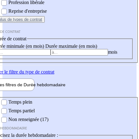
Profession libérale
Reprise d'entreprise
plus
de types de contrat
 DE CONTRAT
ée de contrat
ée minimale (en mois)
Durée maximale (en mois)
mois
er
le filtre du type de contrat
les filtres de
Durée hebdo
madaire
 hebdomadaire
Temps plein
Temps partiel
Non renseignée (17)
 HEBDOMADAIRE
cisez la durée hebdomadaire :