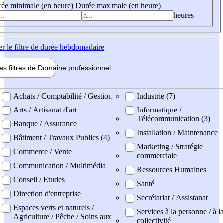
ée minimale (en heure)
Durée maximale (en heure)
heures
er
le filtre de durée hebdomadaire
les filtres de
Domaine pro
fessionnel
ne professionel
Achats / Comptabilité / Gestion
Industrie (7)
Arts / Artisanat d'art
Informatique /
Télécommunication (3)
Banque / Assurance
Installation / Maintenance
Bâtiment / Travaux Publics (4)
Marketing / Stratégie
Commerce / Vente
commerciale
Communication / Multimédia
Ressources Humaines
Conseil / Etudes
Santé
Direction d'entreprise
Secrétariat / Assistanat
Espaces verts et naturels /
Services à la personne / à l
Agriculture / Pêche / Soins aux
collectivité