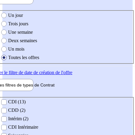
e création de l'offre
Un jour
Trois jours
Une semaine
Deux semaines
Un mois
Toutes les offres
er
le filtre de date de création de l'offre
les filtres de types de
Contrat
de contrat
CDI (13)
CDD (2)
Intérim (2)
CDI Intérimaire