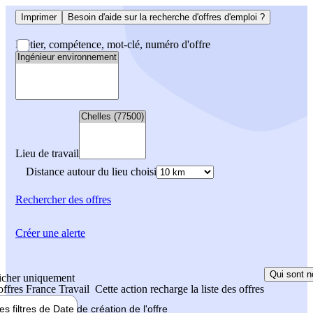
Imprimer
Besoin d'aide sur la recherche d'offres d'emploi ?
Métier, compétence, mot-clé, numéro d'offre
Lieu de travail
Distance autour du lieu choisi
Rechercher
des offres
Créer une alerte
Qui sont n
icher uniquement
 offres France Travail
Cette action recharge la liste des offres
les filtres de
Date de création
de l'offre