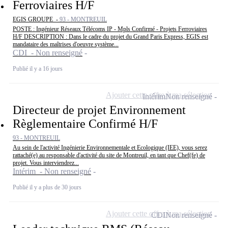
Ferroviaires H/F
EGIS GROUPE -
93 - MONTREUIL
POSTE : Ingénieur Réseaux Télécoms IP - Mpls Confirmé - Projets Ferroviaires
H/F DESCRIPTION : Dans le cadre du projet du Grand Paris Express, EGIS est
mandataire des maîtrises d'oeuvre système...
CDI - Non renseigné
Publié il y a 16 jours
Ajouter cette offre à ma sélection
Intérim
Non renseigné
Directeur de projet Environnement
Règlementaire Confirmé H/F
93 - MONTREUIL
Au sein de l'activité Ingénierie Environnementale et Ecologique (IEE), vous serez
rattaché(e) au responsable d'activité du site de Montreuil, en tant que Chef(fe) de
projet. Vous interviendrez...
Intérim - Non renseigné
Publié il y a plus de 30 jours
Ajouter cette offre à ma sélection
CDI
Non renseigné