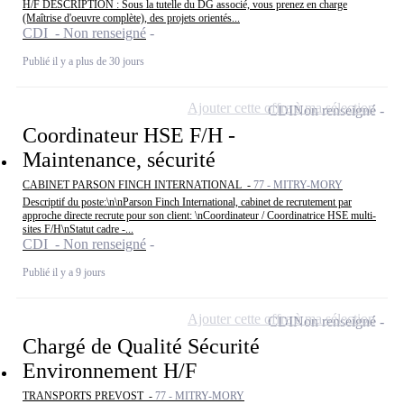
H/F DESCRIPTION : Sous la tutelle du DG associé, vous prenez en charge
(Maîtrise d'oeuvre complète), des projets orientés...
CDI - Non renseigné
Publié il y a plus de 30 jours
Ajouter cette offre à ma sélection
CDI
Non renseigné
Coordinateur HSE F/H -
Maintenance, sécurité
CABINET PARSON FINCH INTERNATIONAL -
77 - MITRY-MORY
Descriptif du poste:\n\nParson Finch International, cabinet de recrutement par
approche directe recrute pour son client: \nCoordinateur / Coordinatrice HSE multi-
sites F/H\nStatut cadre -...
CDI - Non renseigné
Publié il y a 9 jours
Ajouter cette offre à ma sélection
CDI
Non renseigné
Chargé de Qualité Sécurité
Environnement H/F
TRANSPORTS PREVOST -
77 - MITRY-MORY