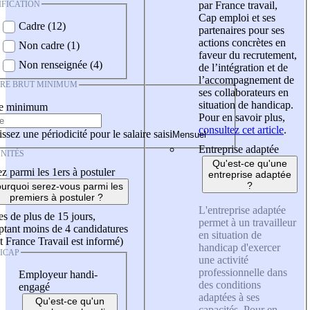
IFICATION
par France travail,
Cap emploi et ses
Cadre (12)
partenaires pour ses
actions concrètes en
Non cadre (1)
faveur du recrutement,
Non renseignée (4)
de l’intégration et de
l’accompagnement de
IRE BRUT MINIMUM
ses collaborateurs en
situation de handicap.
re minimum
Pour en savoir plus,
consultez cet article
.
ssez une périodicité pour le salaire saisi
Entreprise adaptée
NITÉS
Qu'est-ce qu'une
z parmi les 1ers à postuler
entreprise adaptée
?
urquoi serez-vous parmi les
premiers à postuler ?
L'entreprise adaptée
es de plus de 15 jours,
permet à un travailleur
tant moins de 4 candidatures
en situation de
t France Travail est informé)
handicap d'exercer
ICAP
une activité
professionnelle dans
Employeur handi-
des conditions
engagé
adaptées à ses
Qu'est-ce qu'un
capacités. Pour en