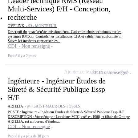
Leader technique RMS (Réseau
Multi-Services) F/H - Conception,
recherche
OVELINK -
93 - MONTREUIL
Descriptif du poste:\n\nVos missions :\n\n- Cadrer les choix techniques sur les
systèmes RMS.\n- Contrôler les installations CFA et valider leur conformité.\n-
Suivre les incidents et prioriser les...
CDI - Non renseigné
Publié il y a 2 jours
Ajouter cette offre à ma sélection
CDI
Non renseigné
Ingénieure - Ingénieur Études de
Sûreté & Sécurité Publique Essp
H/F
ARTELIA -
94 - SAINT-MAUR-DES-FOSSÉS
POSTE : Ingénieure - Ingénieur Études de Sûreté & Sécurité Publique Essp H/F
DESCRIPTION : Votre équipe : Le cabinet MTC, créé en 1966, et filiale du Groupe
ARTELIA, est un bureau d'études...
CDI - Non renseigné
Publié il y a plus de 30 jours