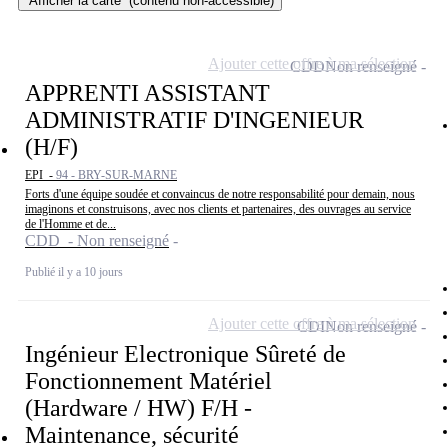
Afficher la carte
(contenu non-accessible)
Ajouter cette offre à ma sélection
CDD
Non renseigné
APPRENTI ASSISTANT
ADMINISTRATIF D'INGENIEUR
(H/F)
EPI -
94 - BRY-SUR-MARNE
Forts d'une équipe soudée et convaincus de notre responsabilité pour demain, nous
imaginons et construisons, avec nos clients et partenaires, des ouvrages au service
de l'Homme et de...
CDD - Non renseigné
Publié il y a 10 jours
Ajouter cette offre à ma sélection
CDI
Non renseigné
Ingénieur Electronique Sûreté de
Fonctionnement Matériel
(Hardware / HW) F/H -
Maintenance, sécurité