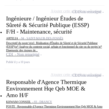
Ajouter cette offre à ma sélection
CDI
Non renseigné
Ingénieure / Ingénieur Études de
Sûreté & Sécurité Publique (ESSP)
F/H - Maintenance, sécurité
ARTELIA -
94 - SAINT-MAUR-DES-FOSSÉS
Descriptif du poste:\n\n1. Réalisation d'Études de Sûreté et de Sécurité Publique
(ESSP)\n* Analyse du contexte social, urbain et fonctionnel du site ou du projet.\n*
Diagnostic des risques de...
CDI - Non renseigné
Publié il y a 10 jours
Ajouter cette offre à ma sélection
CDI
Non renseigné
Responsable d'Agence Thermique
Environnement Hqe Qeb MOE &
Amo H/F
KHWAM CONSEIL -
93 - DRANCY
POSTE : Responsable d'Agence Thermique Environnement Hqe Qeb MOE & Amo