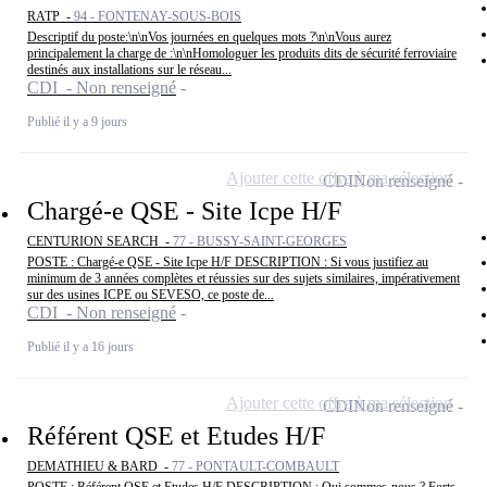
RATP -
94 - FONTENAY-SOUS-BOIS
Descriptif du poste:\n\nVos journées en quelques mots ?\n\nVous aurez
principalement la charge de :\n\nHomologuer les produits dits de sécurité ferroviaire
destinés aux installations sur le réseau...
CDI - Non renseigné
Publié il y a 9 jours
Ajouter cette offre à ma sélection
CDI
Non renseigné
Chargé-e QSE - Site Icpe H/F
CENTURION SEARCH -
77 - BUSSY-SAINT-GEORGES
POSTE : Chargé-e QSE - Site Icpe H/F DESCRIPTION : Si vous justifiez au
minimum de 3 années complètes et réussies sur des sujets similaires, impérativement
sur des usines ICPE ou SEVESO, ce poste de...
CDI - Non renseigné
Publié il y a 16 jours
Ajouter cette offre à ma sélection
CDI
Non renseigné
Référent QSE et Etudes H/F
DEMATHIEU & BARD -
77 - PONTAULT-COMBAULT