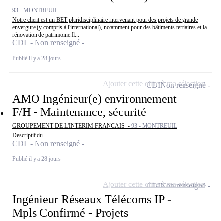
93 - MONTREUIL
Notre client est un BET pluridisciplinaire intervenant pour des projets de grande
envergure (y compris à l'international), notamment pour des bâtiments tertiaires et la
rénovation de patrimoine.Il...
CDI - Non renseigné
Publié il y a 28 jours
Ajouter cette offre à ma sélection
CDI
Non renseigné
AMO Ingénieur(e) environnement
F/H - Maintenance, sécurité
GROUPEMENT DE L'INTERIM FRANCAIS -
93 - MONTREUIL
Descriptif du...
CDI - Non renseigné
Publié il y a 28 jours
Ajouter cette offre à ma sélection
CDI
Non renseigné
Ingénieur Réseaux Télécoms IP -
Mpls Confirmé - Projets