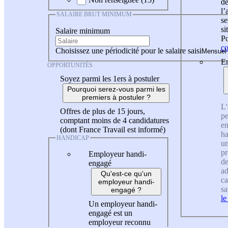
de
l
SALAIRE BRUT MINIMUM
se
si
Salaire minimum
Po
co
Choisissez une périodicité pour le salaire saisi
En
OPPORTUNITÉS
Soyez parmi les 1ers à postuler
Pourquoi serez-vous parmi les
premiers à postuler ?
L'
Offres de plus de 15 jours,
pe
comptant moins de 4 candidatures
en
(dont France Travail est informé)
ha
HANDICAP
un
pr
Employeur handi-
de
engagé
ad
Qu'est-ce qu'un
ca
employeur handi-
sa
engagé ?
le
Un employeur handi-
engagé est un
employeur reconnu