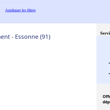
Appliquer
les filtres
Servi
nt - Essonne (91)
Off
dép