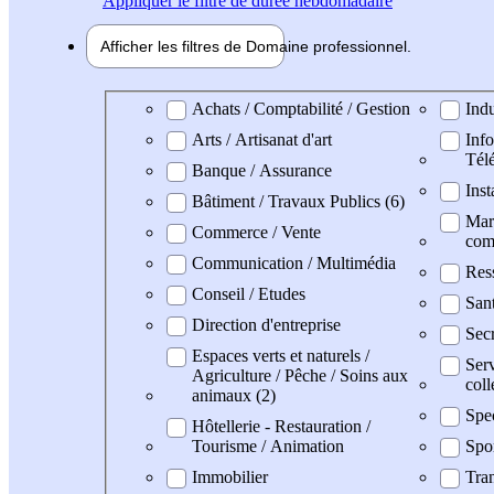
Appliquer
le filtre de durée hebdomadaire
Afficher les filtres de
Domaine pro
fessionnel
Domaine professionel
Achats / Comptabilité / Gestion
Indu
Arts / Artisanat d'art
Info
Tél
Banque / Assurance
Inst
Bâtiment / Travaux Publics (6)
Mark
Commerce / Vente
com
Communication / Multimédia
Res
Conseil / Etudes
San
Direction d'entreprise
Secr
Espaces verts et naturels /
Serv
Agriculture / Pêche / Soins aux
coll
animaux (2)
Spe
Hôtellerie - Restauration /
Tourisme / Animation
Spo
Immobilier
Tran