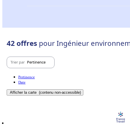
42 offres
pour Ingénieur environneme
Trier par
Pertinence
Pertinence
Date
Afficher la carte
(contenu non-accessible)