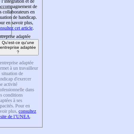
 l’intégration et de
’accompagnement de
s collaborateurs en
tuation de handicap.
ur en savoir plus,
nsultez cet article
.
treprise adaptée
Qu'est-ce qu'une
entreprise adaptée
?
entreprise adaptée
rmet à un travailleur
 situation de
ndicap d'exercer
e activité
ofessionnelle dans
s conditions
aptées à ses
pacités. Pour en
voir plus,
consultez
 site de l’UNEA
.