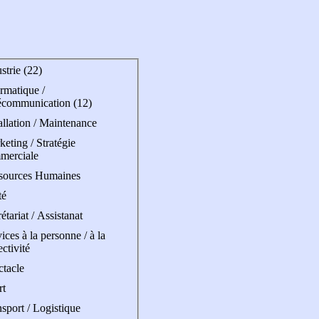
strie (22)
rmatique /
écommunication (12)
allation / Maintenance
eting / Stratégie
merciale
sources Humaines
té
étariat / Assistanat
ices à la personne / à la
ectivité
ctacle
rt
sport / Logistique