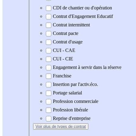
CDI de chantier ou d'opération
Contrat d'Engagement Educatif
Contrat intermittent
Contrat pacte
Contrat d'usage
CUI - CAE
CUI - CIE
Engagement à servir dans la réserve
Franchise
Insertion par l'activ.éco.
Portage salarial
Profession commerciale
Profession libérale
Reprise d'entreprise
Voir plus
de types de contrat