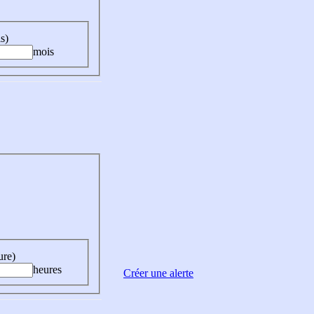
s)
mois
ure)
heures
Créer une alerte