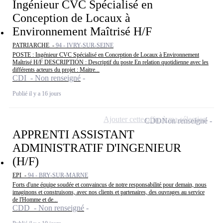
Ingénieur CVC Spécialisé en
Conception de Locaux à
Environnement Maîtrisé H/F
PATRIARCHE -
94 - IVRY-SUR-SEINE
POSTE : Ingénieur CVC Spécialisé en Conception de Locaux à Environnement
Maîtrisé H/F DESCRIPTION : Descriptif du poste En relation quotidienne avec les
différents acteurs du projet : Maitre...
CDI - Non renseigné
Publié il y a 16 jours
Ajouter cette offre à ma sélection
CDD
Non renseigné
APPRENTI ASSISTANT
ADMINISTRATIF D'INGENIEUR
(H/F)
EPI -
94 - BRY-SUR-MARNE
Forts d'une équipe soudée et convaincus de notre responsabilité pour demain, nous
imaginons et construisons, avec nos clients et partenaires, des ouvrages au service
de l'Homme et de...
CDD - Non renseigné