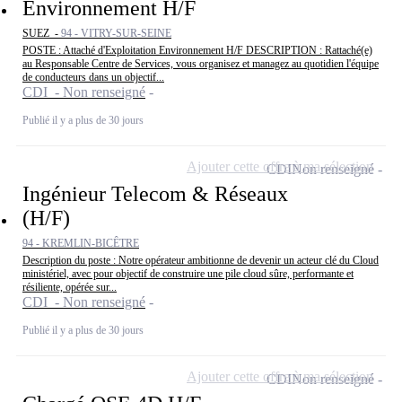
Environnement H/F
SUEZ -
94 - VITRY-SUR-SEINE
POSTE : Attaché d'Exploitation Environnement H/F DESCRIPTION : Rattaché(e)
au Responsable Centre de Services, vous organisez et managez au quotidien l'équipe
de conducteurs dans un objectif...
CDI - Non renseigné
Publié il y a plus de 30 jours
Ajouter cette offre à ma sélection
CDI
Non renseigné
Ingénieur Telecom & Réseaux
(H/F)
94 - KREMLIN-BICÊTRE
Description du poste : Notre opérateur ambitionne de devenir un acteur clé du Cloud
ministériel, avec pour objectif de construire une pile cloud sûre, performante et
résiliente, opérée sur...
CDI - Non renseigné
Publié il y a plus de 30 jours
Ajouter cette offre à ma sélection
CDI
Non renseigné