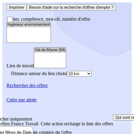
Imprimer
Besoin d'aide sur la recherche d'offres d'emploi ?
Métier, compétence, mot-clé, numéro d'offre
Lieu de travail
Distance autour du lieu choisi
Rechercher
des offres
Créer une alerte
Qui sont n
icher uniquement
 offres France Travail
Cette action recharge la liste des offres
les filtres de
Date de création
de l'offre