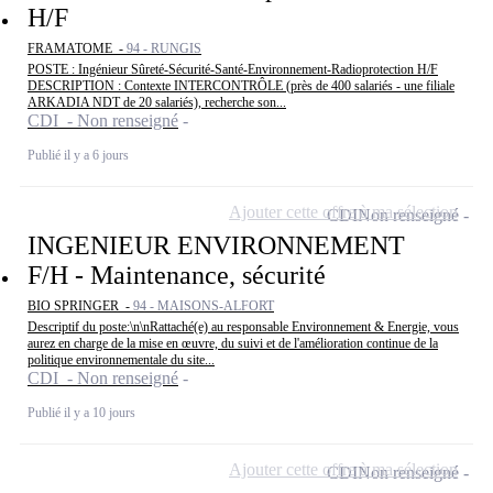
H/F
FRAMATOME -
94 - RUNGIS
POSTE : Ingénieur Sûreté-Sécurité-Santé-Environnement-Radioprotection H/F
DESCRIPTION : Contexte INTERCONTRÔLE (près de 400 salariés - une filiale
ARKADIA NDT de 20 salariés), recherche son...
CDI - Non renseigné
Publié il y a 6 jours
Ajouter cette offre à ma sélection
CDI
Non renseigné
INGENIEUR ENVIRONNEMENT
F/H - Maintenance, sécurité
BIO SPRINGER -
94 - MAISONS-ALFORT
Descriptif du poste:\n\nRattaché(e) au responsable Environnement & Energie, vous
aurez en charge de la mise en œuvre, du suivi et de l'amélioration continue de la
politique environnementale du site...
CDI - Non renseigné
Publié il y a 10 jours
Ajouter cette offre à ma sélection
CDI
Non renseigné