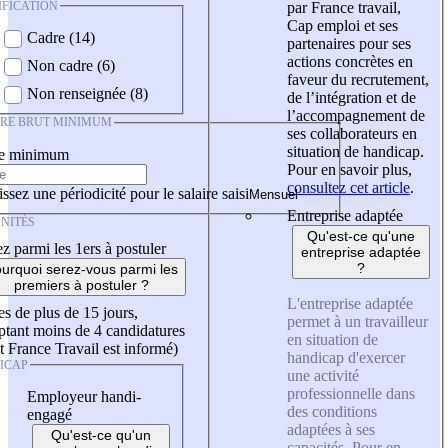
IFICATION
par France travail,
Cap emploi et ses
Cadre (14)
partenaires pour ses
actions concrètes en
Non cadre (6)
faveur du recrutement,
Non renseignée (8)
de l’intégration et de
l’accompagnement de
IRE BRUT MINIMUM
ses collaborateurs en
situation de handicap.
re minimum
Pour en savoir plus,
consultez cet article
.
ssez une périodicité pour le salaire saisi
Entreprise adaptée
NITÉS
Qu'est-ce qu'une
z parmi les 1ers à postuler
entreprise adaptée
?
urquoi serez-vous parmi les
premiers à postuler ?
L'entreprise adaptée
es de plus de 15 jours,
permet à un travailleur
tant moins de 4 candidatures
en situation de
t France Travail est informé)
handicap d'exercer
ICAP
une activité
professionnelle dans
Employeur handi-
des conditions
engagé
adaptées à ses
Qu'est-ce qu'un
capacités. Pour en