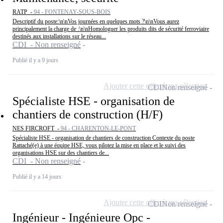
RATP -
94 - FONTENAY-SOUS-BOIS
Descriptif du poste:\n\nVos journées en quelques mots ?\n\nVous aurez
principalement la charge de :\n\nHomologuer les produits dits de sécurité ferroviaire
destinés aux installations sur le réseau...
CDI - Non renseigné
Publié il y a 9 jours
Ajouter cette offre à ma sélection
CDI
Non renseigné
Spécialiste HSE - organisation de
chantiers de construction (H/F)
NES FIRCROFT -
94 - CHARENTON-LE-PONT
Spécialiste HSE - organisation de chantiers de construction Contexte du poste
Rattaché(e) à une équipe HSE, vous pilotez la mise en place et le suivi des
organisations HSE sur des chantiers de...
CDI - Non renseigné
Publié il y a 14 jours
Ajouter cette offre à ma sélection
CDI
Non renseigné
Ingénieur - Ingénieure Opc -