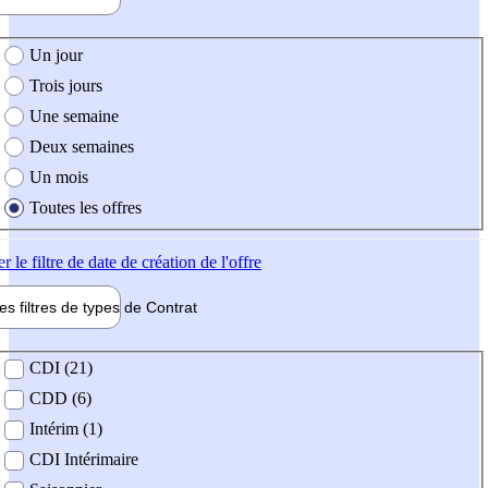
e création de l'offre
Un jour
Trois jours
Une semaine
Deux semaines
Un mois
Toutes les offres
er
le filtre de date de création de l'offre
les filtres de types de
Contrat
de contrat
CDI (21)
CDD (6)
Intérim (1)
CDI Intérimaire