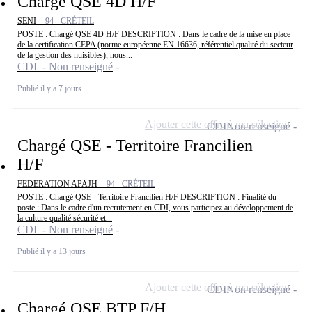
Chargé QSE 4D H/F
SENI -
94 - CRÉTEIL
POSTE : Chargé QSE 4D H/F DESCRIPTION : Dans le cadre de la mise en place
de la certification CEPA (norme européenne EN 16636, référentiel qualité du secteur
de la gestion des nuisibles), nous...
CDI - Non renseigné
Publié il y a 7 jours
Ajouter cette offre à ma sélection
CDI
Non renseigné
Chargé QSE - Territoire Francilien
H/F
FEDERATION APAJH -
94 - CRÉTEIL
POSTE : Chargé QSE - Territoire Francilien H/F DESCRIPTION : Finalité du
poste : Dans le cadre d'un recrutement en CDI, vous participez au développement de
la culture qualité sécurité et...
CDI - Non renseigné
Publié il y a 13 jours
Ajouter cette offre à ma sélection
CDI
Non renseigné
Chargé QSE BTP F/H