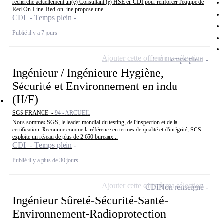
recherche actuellement un(e) Consultant (e) HSE en CDI pour renforcer l'équipe de
Red-On-Line. Red-on-line propose une...
CDI - Temps plein
Publié il y a 7 jours
Ajouter cette offre à ma sélection
CDI
Temps plein
Ingénieur / Ingénieure Hygiène,
Sécurité et Environnement en indu
(H/F)
SGS FRANCE -
94 - ARCUEIL
Nous sommes SGS, le leader mondial du testing, de l'inspection et de la
certification. Reconnue comme la référence en termes de qualité et d'intégrité, SGS
exploite un réseau de plus de 2 650 bureaux...
CDI - Temps plein
Publié il y a plus de 30 jours
Ajouter cette offre à ma sélection
CDI
Non renseigné
Ingénieur Sûreté-Sécurité-Santé-
Environnement-Radioprotection