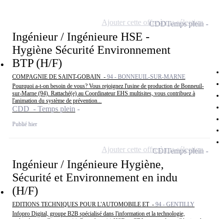
Ajouter cette offre à ma sélection
CDD
Temps plein
Ingénieur / Ingénieure HSE -
Hygiène Sécurité Environnement
BTP (H/F)
COMPAGNIE DE SAINT-GOBAIN -
94 - BONNEUIL-SUR-MARNE
Pourquoi a-t-on besoin de vous? Vous rejoignez l'usine de production de Bonneuil-
sur-Marne (94). Rattaché(e) au Coordinateur EHS multisites, vous contribuez à
l'animation du système de prévention...
CDD - Temps plein
Publié hier
Ajouter cette offre à ma sélection
CDI
Temps plein
Ingénieur / Ingénieure Hygiène,
Sécurité et Environnement en indu
(H/F)
EDITIONS TECHNIQUES POUR L'AUTOMOBILE ET -
94 - GENTILLY
Infopro Digital, groupe B2B spécialisé dans l'information et la technologie,