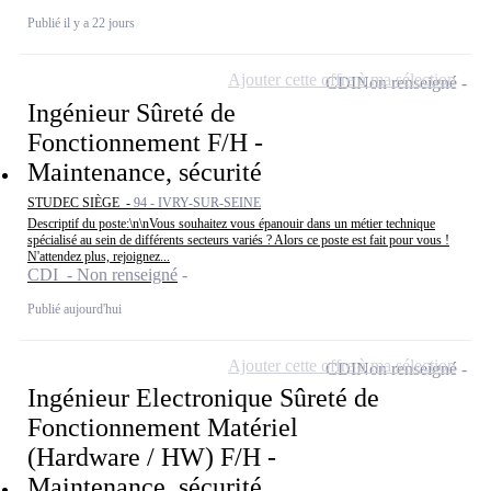
Publié il y a 22 jours
Ajouter cette offre à ma sélection
CDI
Non renseigné
Ingénieur Sûreté de
Fonctionnement F/H -
Maintenance, sécurité
STUDEC SIÈGE -
94 - IVRY-SUR-SEINE
Descriptif du poste:\n\nVous souhaitez vous épanouir dans un métier technique
spécialisé au sein de différents secteurs variés ? Alors ce poste est fait pour vous !
N'attendez plus, rejoignez...
CDI - Non renseigné
Publié aujourd'hui
Ajouter cette offre à ma sélection
CDI
Non renseigné
Ingénieur Electronique Sûreté de
Fonctionnement Matériel
(Hardware / HW) F/H -
Maintenance, sécurité