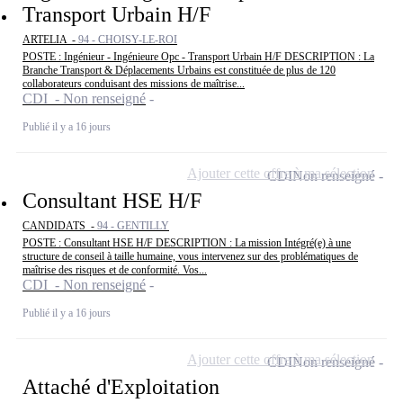
Transport Urbain H/F
ARTELIA -
94 - CHOISY-LE-ROI
POSTE : Ingénieur - Ingénieure Opc - Transport Urbain H/F DESCRIPTION : La
Branche Transport & Déplacements Urbains est constituée de plus de 120
collaborateurs conduisant des missions de maîtrise...
CDI - Non renseigné
Publié il y a 16 jours
Ajouter cette offre à ma sélection
CDI
Non renseigné
Consultant HSE H/F
CANDIDATS -
94 - GENTILLY
POSTE : Consultant HSE H/F DESCRIPTION : La mission Intégré(e) à une
structure de conseil à taille humaine, vous intervenez sur des problématiques de
maîtrise des risques et de conformité. Vos...
CDI - Non renseigné
Publié il y a 16 jours
Ajouter cette offre à ma sélection
CDI
Non renseigné
Attaché d'Exploitation