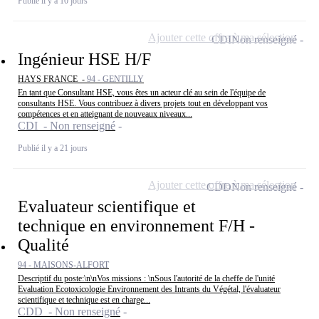
Publié il y a 10 jours
Ajouter cette offre à ma sélection
CDI
Non renseigné
Ingénieur HSE H/F
HAYS FRANCE -
94 - GENTILLY
En tant que Consultant HSE, vous êtes un acteur clé au sein de l'équipe de
consultants HSE. Vous contribuez à divers projets tout en développant vos
compétences et en atteignant de nouveaux niveaux...
CDI - Non renseigné
Publié il y a 21 jours
Ajouter cette offre à ma sélection
CDD
Non renseigné
Evaluateur scientifique et
technique en environnement F/H -
Qualité
94 - MAISONS-ALFORT
Descriptif du poste:\n\nVos missions : \nSous l'autorité de la cheffe de l'unité
Evaluation Ecotoxicologie Environnement des Intrants du Végétal, l'évaluateur
scientifique et technique est en charge...
CDD - Non renseigné