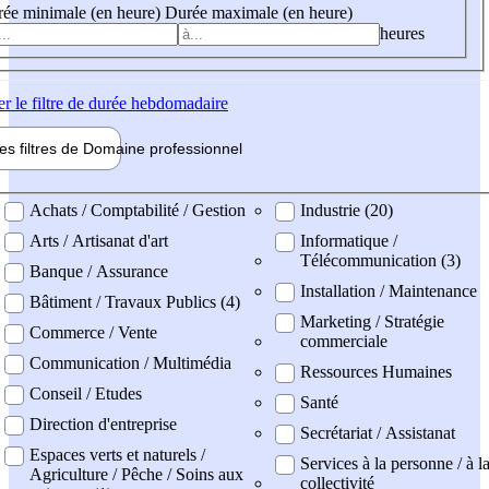
ée minimale (en heure)
Durée maximale (en heure)
heures
er
le filtre de durée hebdomadaire
les filtres de
Domaine pro
fessionnel
ne professionel
Achats / Comptabilité / Gestion
Industrie (20)
Arts / Artisanat d'art
Informatique /
Télécommunication (3)
Banque / Assurance
Installation / Maintenance
Bâtiment / Travaux Publics (4)
Marketing / Stratégie
Commerce / Vente
commerciale
Communication / Multimédia
Ressources Humaines
Conseil / Etudes
Santé
Direction d'entreprise
Secrétariat / Assistanat
Espaces verts et naturels /
Services à la personne / à l
Agriculture / Pêche / Soins aux
collectivité