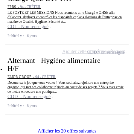
FPRS -
94 - CRÉTEIL
LE POSTE ET LES MISSIONS Nous recrutons un-e Chargé-e QHSE afin
d'élaborer, déployer et contrôler les dispositifs et plans d'actions de l'entreprise en
matière de Qualité, Hygiène, Sécurité et...
CDI - Non renseigné
Publié il y a 16 jours
Ajouter cette offre à ma sélection
CDD
Non renseigné
Alternant - Hygiène alimentaire
H/F
ELIOR GROUP -
94 - CRÉTEIL
Découvrez le job que vous voulez ! Vous souhaitez rejoindre une entreprise
engagée, qui met ses collaborateur(rice)s au coeur de ses projets ? Vous avez envie
de mettre en oeuvre une politique...
CDD - Non renseigné
Publié il y a 18 jours
Afficher les 20 offres suivantes