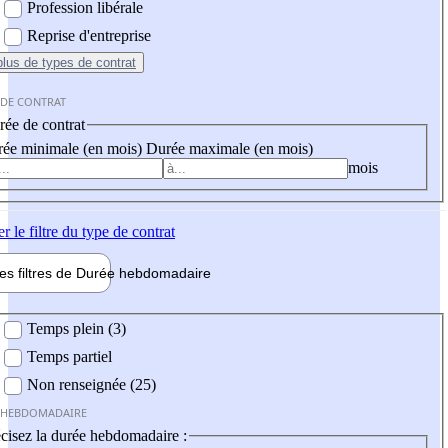
Profession libérale
Reprise d'entreprise
plus
de types de contrat
 DE CONTRAT
ée de contrat
ée minimale (en mois)
Durée maximale (en mois)
mois
er
le filtre du type de contrat
les filtres de
Durée hebdo
madaire
 hebdomadaire
Temps plein (3)
Temps partiel
Non renseignée (25)
 HEBDOMADAIRE
cisez la durée hebdomadaire :