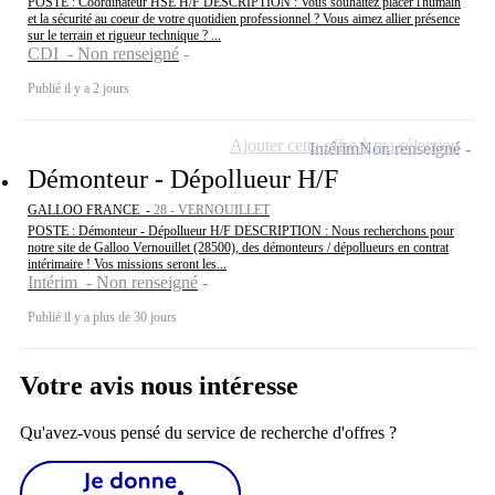
POSTE : Coordinateur HSE H/F DESCRIPTION : Vous souhaitez placer l'humain
et la sécurité au coeur de votre quotidien professionnel ? Vous aimez allier présence
sur le terrain et rigueur technique ? ...
CDI - Non renseigné
Publié il y a 2 jours
Ajouter cette offre à ma sélection
Intérim
Non renseigné
Démonteur - Dépollueur H/F
GALLOO FRANCE -
28 - VERNOUILLET
POSTE : Démonteur - Dépollueur H/F DESCRIPTION : Nous recherchons pour
notre site de Galloo Vernouillet (28500), des démonteurs / dépollueurs en contrat
intérimaire ! Vos missions seront les...
Intérim - Non renseigné
Publié il y a plus de 30 jours
Votre avis nous intéresse
Qu'avez-vous pensé du service de recherche d'offres ?