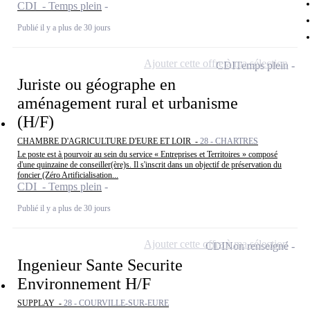
CDI - Temps plein
Publié il y a plus de 30 jours
Ajouter cette offre à ma sélection
CDI
Temps plein
Juriste ou géographe en
aménagement rural et urbanisme
(H/F)
CHAMBRE D'AGRICULTURE D'EURE ET LOIR -
28 - CHARTRES
Le poste est à pourvoir au sein du service « Entreprises et Territoires » composé
d'une quinzaine de conseiller(ère)s. Il s'inscrit dans un objectif de préservation du
foncier (Zéro Artificialisation...
CDI - Temps plein
Publié il y a plus de 30 jours
Ajouter cette offre à ma sélection
CDI
Non renseigné
Ingenieur Sante Securite
Environnement H/F
SUPPLAY -
28 - COURVILLE-SUR-EURE