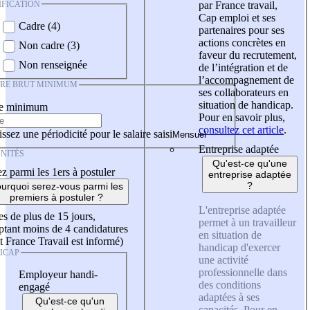
IFICATION
par France travail,
Cap emploi et ses
Cadre (4)
partenaires pour ses
actions concrètes en
Non cadre (3)
faveur du recrutement,
Non renseignée
de l’intégration et de
l’accompagnement de
IRE BRUT MINIMUM
ses collaborateurs en
situation de handicap.
re minimum
Pour en savoir plus,
consultez cet article
.
ssez une périodicité pour le salaire saisi
Entreprise adaptée
NITÉS
Qu'est-ce qu'une
z parmi les 1ers à postuler
entreprise adaptée
?
urquoi serez-vous parmi les
premiers à postuler ?
L'entreprise adaptée
es de plus de 15 jours,
permet à un travailleur
tant moins de 4 candidatures
en situation de
t France Travail est informé)
handicap d'exercer
ICAP
une activité
professionnelle dans
Employeur handi-
des conditions
engagé
adaptées à ses
Qu'est-ce qu'un
capacités. Pour en