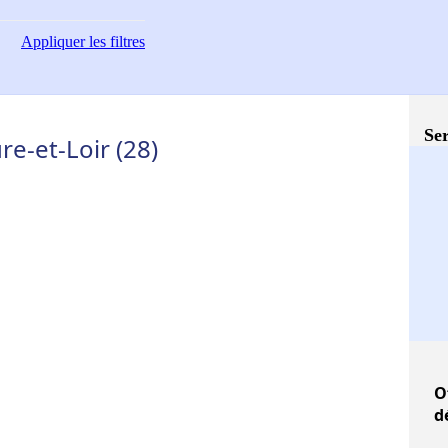
Appliquer
les filtres
Ser
re-et-Loir (28)
O
d