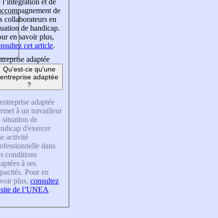
 l’intégration et de
’accompagnement de
s collaborateurs en
tuation de handicap.
ur en savoir plus,
nsultez cet article
.
treprise adaptée
Qu'est-ce qu'une
entreprise adaptée
?
entreprise adaptée
rmet à un travailleur
 situation de
ndicap d'exercer
e activité
ofessionnelle dans
s conditions
aptées à ses
pacités. Pour en
voir plus,
consultez
 site de l’UNEA
.