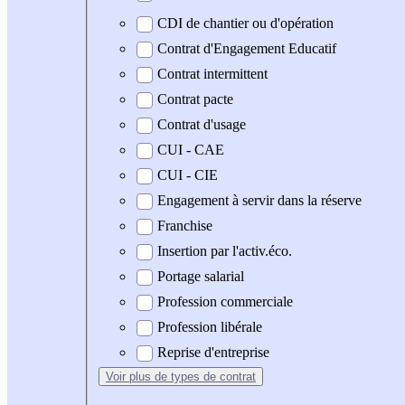
CDI de chantier ou d'opération
Contrat d'Engagement Educatif
Contrat intermittent
Contrat pacte
Contrat d'usage
CUI - CAE
CUI - CIE
Engagement à servir dans la réserve
Franchise
Insertion par l'activ.éco.
Portage salarial
Profession commerciale
Profession libérale
Reprise d'entreprise
Voir plus
de types de contrat