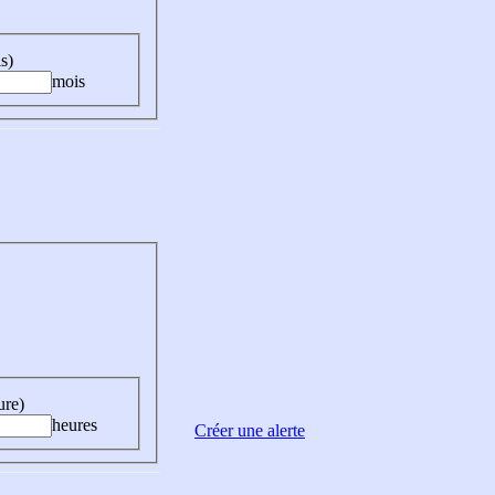
s)
mois
ure)
heures
Créer une alerte