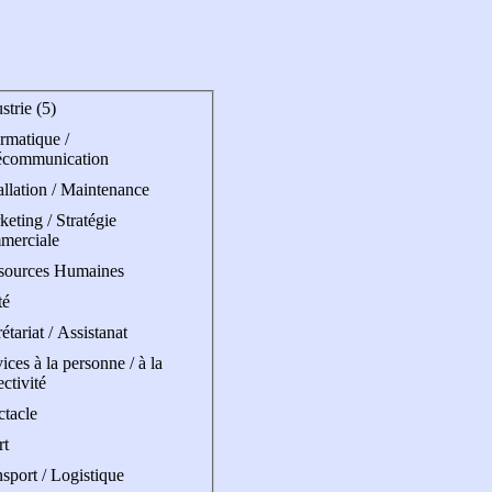
strie (5)
rmatique /
écommunication
allation / Maintenance
eting / Stratégie
merciale
sources Humaines
té
étariat / Assistanat
ices à la personne / à la
ectivité
ctacle
rt
sport / Logistique