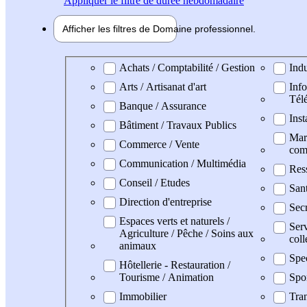
Appliquer
le filtre de durée hebdomadaire
Afficher les filtres de
Domaine pro
fessionnel
Domaine professionel
Achats / Comptabilité / Gestion
Indu
Arts / Artisanat d'art
Info
Tél
Banque / Assurance
Inst
Bâtiment / Travaux Publics
Mark
Commerce / Vente
com
Communication / Multimédia
Res
Conseil / Etudes
San
Direction d'entreprise
Secr
Espaces verts et naturels /
Serv
Agriculture / Pêche / Soins aux
coll
animaux
Spe
Hôtellerie - Restauration /
Tourisme / Animation
Spo
Immobilier
Tran