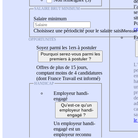
de
l
SALAIRE BRUT MINIMUM
se
si
Salaire minimum
Po
co
Choisissez une périodicité pour le salaire saisi
En
OPPORTUNITÉS
Soyez parmi les 1ers à postuler
Pourquoi serez-vous parmi les
premiers à postuler ?
L'
Offres de plus de 15 jours,
pe
comptant moins de 4 candidatures
en
(dont France Travail est informé)
ha
HANDICAP
un
pr
Employeur handi-
de
engagé
ad
Qu'est-ce qu'un
ca
employeur handi-
sa
engagé ?
le
Un employeur handi-
engagé est un
employeur reconnu