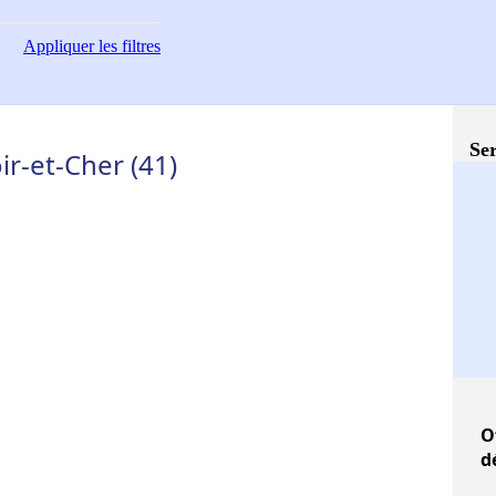
Appliquer
les filtres
Ser
ir-et-Cher (41)
O
d