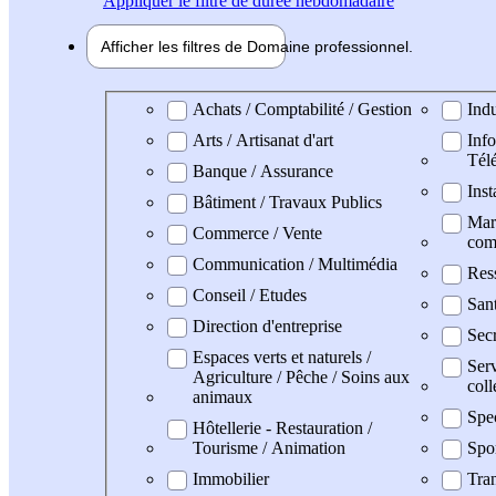
Appliquer
le filtre de durée hebdomadaire
Afficher les filtres de
Domaine pro
fessionnel
Domaine professionel
Achats / Comptabilité / Gestion
Indu
Arts / Artisanat d'art
Info
Tél
Banque / Assurance
Inst
Bâtiment / Travaux Publics
Mark
Commerce / Vente
com
Communication / Multimédia
Res
Conseil / Etudes
San
Direction d'entreprise
Secr
Espaces verts et naturels /
Serv
Agriculture / Pêche / Soins aux
coll
animaux
Spe
Hôtellerie - Restauration /
Tourisme / Animation
Spo
Immobilier
Tran