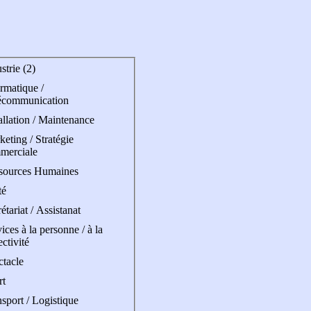
strie (2)
rmatique /
écommunication
allation / Maintenance
eting / Stratégie
merciale
sources Humaines
té
étariat / Assistanat
ices à la personne / à la
ectivité
ctacle
rt
sport / Logistique