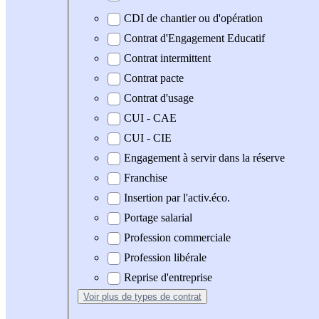
CDI de chantier ou d'opération
Contrat d'Engagement Educatif
Contrat intermittent
Contrat pacte
Contrat d'usage
CUI - CAE
CUI - CIE
Engagement à servir dans la réserve
Franchise
Insertion par l'activ.éco.
Portage salarial
Profession commerciale
Profession libérale
Reprise d'entreprise
Voir plus
de types de contrat