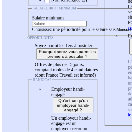
de
l
SALAIRE BRUT MINIMUM
se
si
Salaire minimum
Po
co
Choisissez une périodicité pour le salaire saisi
En
OPPORTUNITÉS
Soyez parmi les 1ers à postuler
Pourquoi serez-vous parmi les
premiers à postuler ?
L'
Offres de plus de 15 jours,
pe
comptant moins de 4 candidatures
en
(dont France Travail est informé)
ha
HANDICAP
un
pr
Employeur handi-
de
engagé
ad
Qu'est-ce qu'un
ca
employeur handi-
sa
engagé ?
le
Un employeur handi-
engagé est un
employeur reconnu