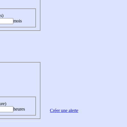
s)
mois
ure)
heures
Créer une alerte