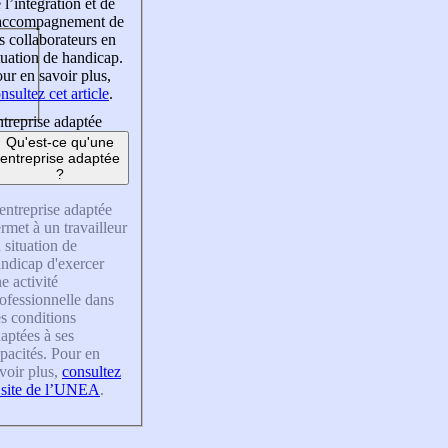
 l’intégration et de
’accompagnement de
s collaborateurs en
tuation de handicap.
ur en savoir plus,
nsultez cet article
.
treprise adaptée
Qu'est-ce qu'une
entreprise adaptée
?
entreprise adaptée
rmet à un travailleur
 situation de
ndicap d'exercer
e activité
ofessionnelle dans
s conditions
aptées à ses
pacités. Pour en
voir plus,
consultez
 site de l’UNEA
.