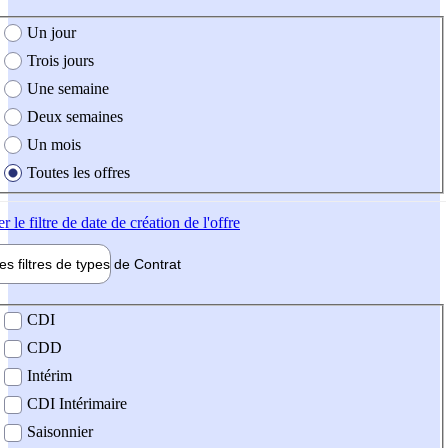
e création de l'offre
Un jour
Trois jours
Une semaine
Deux semaines
Un mois
Toutes les offres
er
le filtre de date de création de l'offre
les filtres de types de
Contrat
de contrat
CDI
CDD
Intérim
CDI Intérimaire
Saisonnier