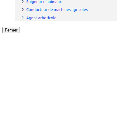
Fermer
Fermer
le détail de l'offre
/
Offre
sur
Offre précéden