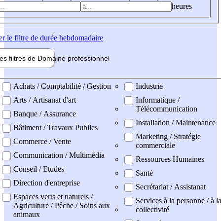
heures
er
le filtre de durée hebdomadaire
les filtres de
Domaine pro
fessionnel
ne professionel
Achats / Comptabilité / Gestion
Industrie
Arts / Artisanat d'art
Informatique /
Télécommunication
Banque / Assurance
Installation / Maintenance
Bâtiment / Travaux Publics
Marketing / Stratégie
Commerce / Vente
commerciale
Communication / Multimédia
Ressources Humaines
Conseil / Etudes
Santé
Direction d'entreprise
Secrétariat / Assistanat
Espaces verts et naturels /
Services à la personne / à l
Agriculture / Pêche / Soins aux
collectivité
animaux