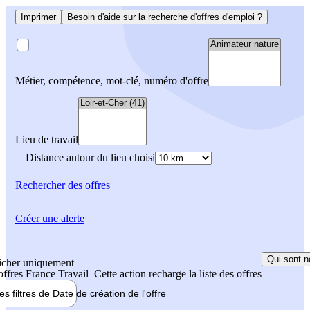
Imprimer
Besoin d'aide sur la recherche d'offres d'emploi ?
Métier, compétence, mot-clé, numéro d'offre
Lieu de travail
Distance autour du lieu choisi
Rechercher
des offres
Créer une alerte
Qui sont n
icher uniquement
 offres France Travail
Cette action recharge la liste des offres
les filtres de
Date de création
de l'offre