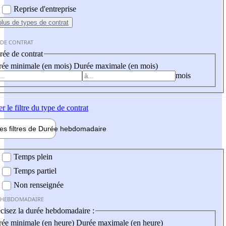
Reprise d'entreprise
plus
de types de contrat
 DE CONTRAT
ée de contrat
ée minimale (en mois)
Durée maximale (en mois)
mois
er
le filtre du type de contrat
les filtres de
Durée hebdo
madaire
 hebdomadaire
Temps plein
Temps partiel
Non renseignée
 HEBDOMADAIRE
cisez la durée hebdomadaire :
ée minimale (en heure)
Durée maximale (en heure)