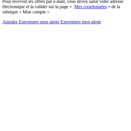
Pour recevoir les offres par e-mail, vous devez saisir votre adresse
électronique et la valider sur la page «
Mes coordonnées
» de la
rubrique « Mon compte »
Annuler
Enregistrer mon alerte
Enregistrer
mon alerte