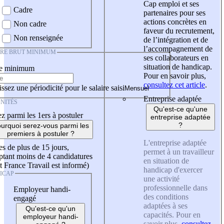
Cap emploi et ses
Cadre
partenaires pour ses
actions concrètes en
Non cadre
faveur du recrutement,
Non renseignée
de l’intégration et de
l’accompagnement de
IRE BRUT MINIMUM
ses collaborateurs en
situation de handicap.
re minimum
Pour en savoir plus,
consultez cet article
.
ssez une périodicité pour le salaire saisi
Entreprise adaptée
NITÉS
Qu'est-ce qu'une
z parmi les 1ers à postuler
entreprise adaptée
?
urquoi serez-vous parmi les
premiers à postuler ?
L'entreprise adaptée
es de plus de 15 jours,
permet à un travailleur
tant moins de 4 candidatures
en situation de
t France Travail est informé)
handicap d'exercer
ICAP
une activité
professionnelle dans
Employeur handi-
des conditions
engagé
adaptées à ses
Qu'est-ce qu'un
capacités. Pour en
employeur handi-
savoir plus,
consultez