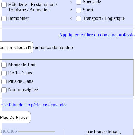
Spectacle
Hôtellerie - Restauration /
Tourisme / Animation
Sport
Immobilier
Transport / Logistique
Appliquer
le filtre du domaine professi
es filtres liés à l'
Expérience
demandée
ience demandée
Moins de 1 an
De 1 à 3 ans
Plus de 3 ans
Non renseignée
er
le filtre de l'expérience demandée
Plus De
Filtres
IFICATION
par France travail,