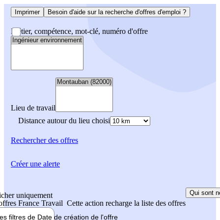
Imprimer
Besoin d'aide sur la recherche d'offres d'emploi ?
Métier, compétence, mot-clé, numéro d'offre
Lieu de travail
Distance autour du lieu choisi
Rechercher
des offres
Créer une alerte
Qui sont n
icher uniquement
 offres France Travail
Cette action recharge la liste des offres
les filtres de
Date de création
de l'offre