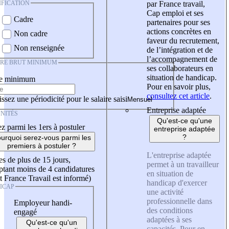
IFICATION
par France travail,
Cap emploi et ses
Cadre
partenaires pour ses
actions concrètes en
Non cadre
faveur du recrutement,
Non renseignée
de l’intégration et de
l’accompagnement de
IRE BRUT MINIMUM
ses collaborateurs en
situation de handicap.
re minimum
Pour en savoir plus,
consultez cet article
.
ssez une périodicité pour le salaire saisi
Entreprise adaptée
NITÉS
Qu'est-ce qu'une
z parmi les 1ers à postuler
entreprise adaptée
?
urquoi serez-vous parmi les
premiers à postuler ?
L'entreprise adaptée
es de plus de 15 jours,
permet à un travailleur
tant moins de 4 candidatures
en situation de
t France Travail est informé)
handicap d'exercer
ICAP
une activité
professionnelle dans
Employeur handi-
des conditions
engagé
adaptées à ses
Qu'est-ce qu'un
capacités. Pour en