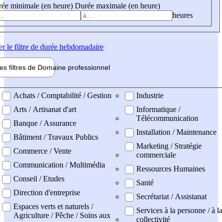
ée minimale (en heure)
Durée maximale (en heure)
heures
er
le filtre de durée hebdomadaire
les filtres de
Domaine pro
fessionnel
ne professionel
Achats / Comptabilité / Gestion
Industrie
Arts / Artisanat d'art
Informatique /
Télécommunication
Banque / Assurance
Installation / Maintenance
Bâtiment / Travaux Publics
Marketing / Stratégie
Commerce / Vente
commerciale
Communication / Multimédia
Ressources Humaines
Conseil / Etudes
Santé
Direction d'entreprise
Secrétariat / Assistanat
Espaces verts et naturels /
Services à la personne / à l
Agriculture / Pêche / Soins aux
collectivité