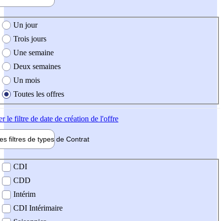
e création de l'offre
Un jour
Trois jours
Une semaine
Deux semaines
Un mois
Toutes les offres
er
le filtre de date de création de l'offre
les filtres de types de
Contrat
de contrat
CDI
CDD
Intérim
CDI Intérimaire