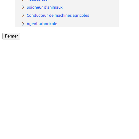
Fermer
Fermer
le détail de l'offre
/
Offre
sur
Offre précéden