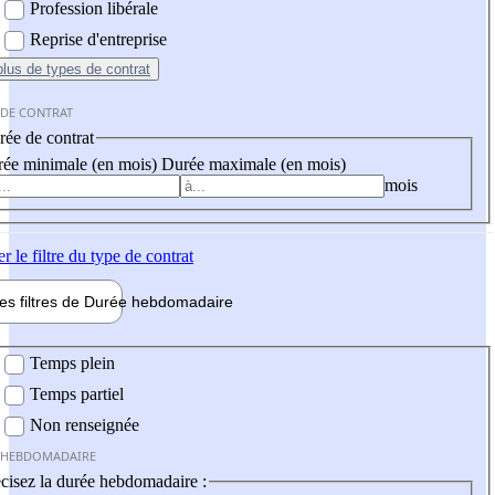
Profession libérale
Reprise d'entreprise
plus
de types de contrat
 DE CONTRAT
ée de contrat
ée minimale (en mois)
Durée maximale (en mois)
mois
er
le filtre du type de contrat
les filtres de
Durée hebdo
madaire
 hebdomadaire
Temps plein
Temps partiel
Non renseignée
 HEBDOMADAIRE
cisez la durée hebdomadaire :