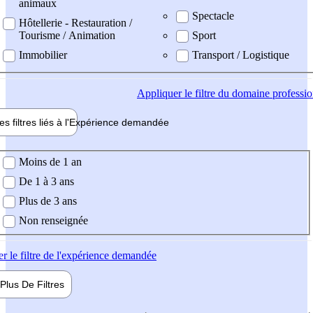
animaux
Spectacle
Hôtellerie - Restauration /
Tourisme / Animation
Sport
Immobilier
Transport / Logistique
Appliquer
le filtre du domaine professi
es filtres liés à l'
Expérience
demandée
ience demandée
Moins de 1 an
De 1 à 3 ans
Plus de 3 ans
Non renseignée
er
le filtre de l'expérience demandée
Plus De
Filtres