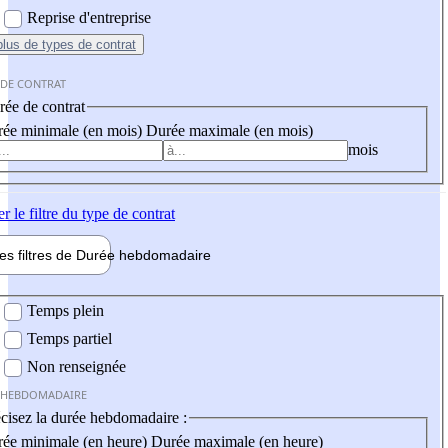
Reprise d'entreprise
plus
de types de contrat
 DE CONTRAT
ée de contrat
ée minimale (en mois)
Durée maximale (en mois)
mois
er
le filtre du type de contrat
les filtres de
Durée hebdo
madaire
 hebdomadaire
Temps plein
Temps partiel
Non renseignée
 HEBDOMADAIRE
cisez la durée hebdomadaire :
ée minimale (en heure)
Durée maximale (en heure)