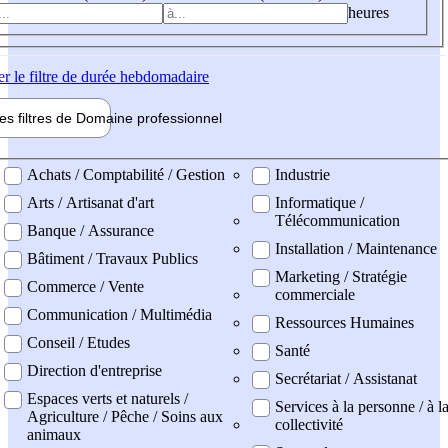
heures
er
le filtre de durée hebdomadaire
les filtres de
Domaine pro
fessionnel
ne professionel
Achats / Comptabilité / Gestion
Industrie
Arts / Artisanat d'art
Informatique /
Télécommunication
Banque / Assurance
Installation / Maintenance
Bâtiment / Travaux Publics
Marketing / Stratégie
Commerce / Vente
commerciale
Communication / Multimédia
Ressources Humaines
Conseil / Etudes
Santé
Direction d'entreprise
Secrétariat / Assistanat
Espaces verts et naturels /
Services à la personne / à l
Agriculture / Pêche / Soins aux
collectivité
animaux