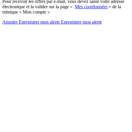
Pour recevoir les offres par e-mail, vous devez saisir votre adresse
électronique et la valider sur la page «
Mes coordonnées
» de la
rubrique « Mon compte »
Annuler
Enregistrer mon alerte
Enregistrer
mon alerte