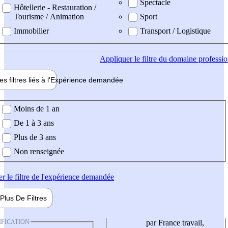
Spectacle
Hôtellerie - Restauration /
Tourisme / Animation
Sport
Immobilier
Transport / Logistique
Appliquer
le filtre du domaine professi
es filtres liés à l'
Expérience
demandée
ience demandée
Moins de 1 an
De 1 à 3 ans
Plus de 3 ans
Non renseignée
er
le filtre de l'expérience demandée
Plus De
Filtres
IFICATION
par France travail,