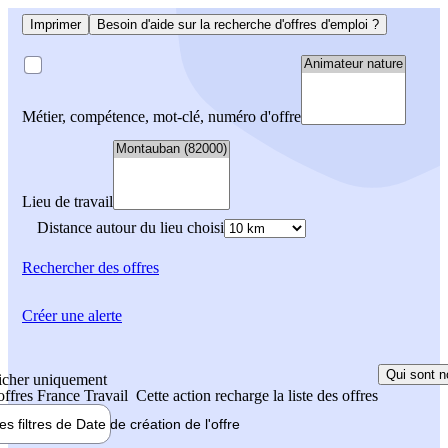
Imprimer
Besoin d'aide sur la recherche d'offres d'emploi ?
Métier, compétence, mot-clé, numéro d'offre
Lieu de travail
Distance autour du lieu choisi
Rechercher
des offres
Créer une alerte
Qui sont n
icher uniquement
 offres France Travail
Cette action recharge la liste des offres
les filtres de
Date de création
de l'offre