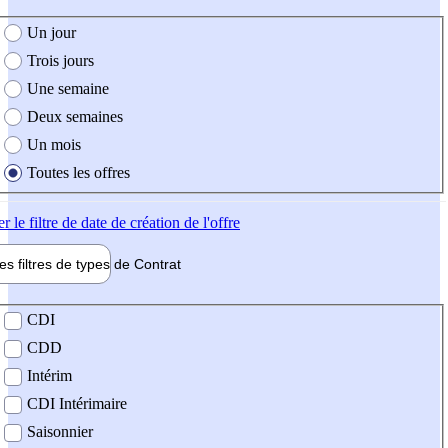
e création de l'offre
Un jour
Trois jours
Une semaine
Deux semaines
Un mois
Toutes les offres
er
le filtre de date de création de l'offre
les filtres de types de
Contrat
de contrat
CDI
CDD
Intérim
CDI Intérimaire
Saisonnier