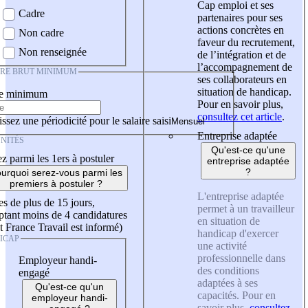
Cap emploi et ses
Cadre
partenaires pour ses
actions concrètes en
Non cadre
faveur du recrutement,
Non renseignée
de l’intégration et de
l’accompagnement de
IRE BRUT MINIMUM
ses collaborateurs en
situation de handicap.
re minimum
Pour en savoir plus,
consultez cet article
.
ssez une périodicité pour le salaire saisi
Entreprise adaptée
NITÉS
Qu'est-ce qu'une
z parmi les 1ers à postuler
entreprise adaptée
?
urquoi serez-vous parmi les
premiers à postuler ?
L'entreprise adaptée
es de plus de 15 jours,
permet à un travailleur
tant moins de 4 candidatures
en situation de
t France Travail est informé)
handicap d'exercer
ICAP
une activité
professionnelle dans
Employeur handi-
des conditions
engagé
adaptées à ses
Qu'est-ce qu'un
capacités. Pour en
employeur handi-
savoir plus,
consultez