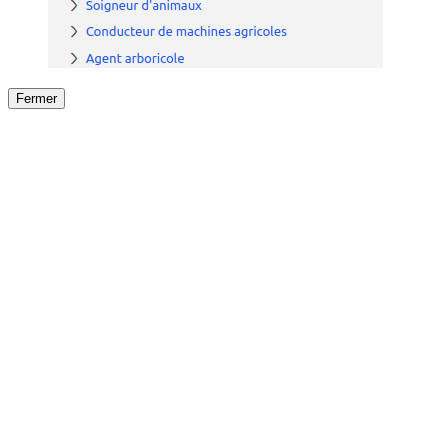
Fermer
Fermer
le détail de l'offre
/
Offre
sur
Offre précéden