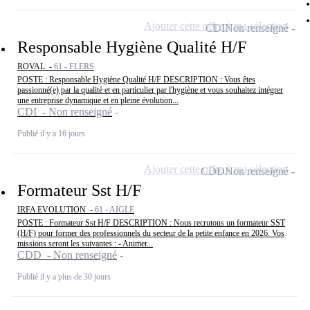
Ajouter cette offre à ma sélection
CDI
Non renseigné
Responsable Hygiène Qualité H/F
ROVAL -
61 - FLERS
POSTE : Responsable Hygiène Qualité H/F DESCRIPTION : Vous êtes
passionné(e) par la qualité et en particulier par l'hygiène et vous souhaitez intégrer
une entreprise dynamique et en pleine évolution...
CDI - Non renseigné
Publié il y a 16 jours
Ajouter cette offre à ma sélection
CDD
Non renseigné
Formateur Sst H/F
IRFA EVOLUTION -
61 - AIGLE
POSTE : Formateur Sst H/F DESCRIPTION : Nous recrutons un formateur SST
(H/F) pour former des professionnels du secteur de la petite enfance en 2026. Vos
missions seront les suivantes : - Animer...
CDD - Non renseigné
Publié il y a plus de 30 jours