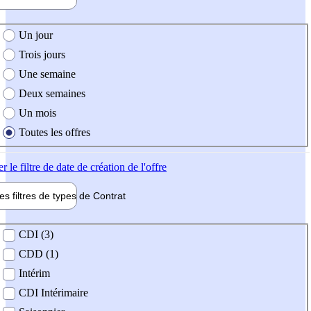
e création de l'offre
Un jour
Trois jours
Une semaine
Deux semaines
Un mois
Toutes les offres
er
le filtre de date de création de l'offre
les filtres de types de
Contrat
de contrat
CDI (3)
CDD (1)
Intérim
CDI Intérimaire