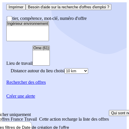
Imprimer
Besoin d'aide sur la recherche d'offres d'emploi ?
Métier, compétence, mot-clé, numéro d'offre
Lieu de travail
Distance autour du lieu choisi
Rechercher
des offres
Créer une alerte
Qui sont n
icher uniquement
 offres France Travail
Cette action recharge la liste des offres
les filtres de
Date de création
de l'offre