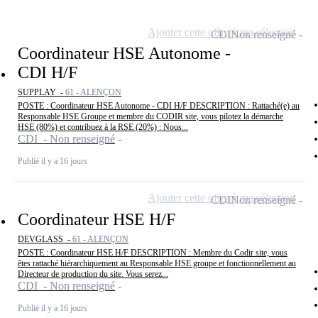
Ajouter cette offre à ma sélection
CDI
Non renseigné
Coordinateur HSE Autonome -
CDI H/F
SUPPLAY -
61 - ALENÇON
POSTE : Coordinateur HSE Autonome - CDI H/F DESCRIPTION : Rattaché(e) au
Responsable HSE Groupe et membre du CODIR site, vous pilotez la démarche
HSE (80%) et contribuez à la RSE (20%) : Nous...
CDI - Non renseigné
Publié il y a 16 jours
Ajouter cette offre à ma sélection
CDI
Non renseigné
Coordinateur HSE H/F
DEVGLASS -
61 - ALENÇON
POSTE : Coordinateur HSE H/F DESCRIPTION : Membre du Codir site, vous
êtes rattaché hiérarchiquement au Responsable HSE groupe et fonctionnellement au
Directeur de production du site. Vous serez...
CDI - Non renseigné
Publié il y a 16 jours