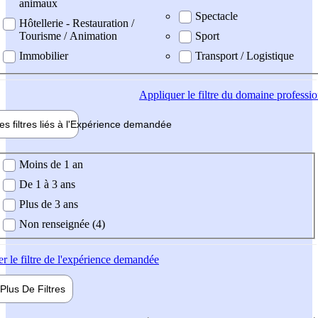
animaux
Spectacle
Hôtellerie - Restauration /
Tourisme / Animation
Sport
Immobilier
Transport / Logistique
Appliquer
le filtre du domaine professi
es filtres liés à l'
Expérience
demandée
ience demandée
Moins de 1 an
De 1 à 3 ans
Plus de 3 ans
Non renseignée (4)
er
le filtre de l'expérience demandée
Plus De
Filtres