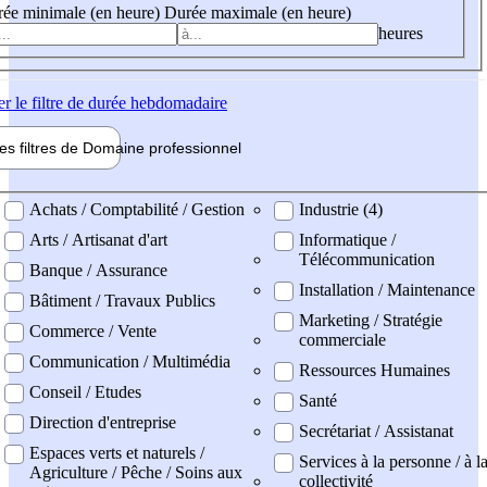
ée minimale (en heure)
Durée maximale (en heure)
heures
er
le filtre de durée hebdomadaire
les filtres de
Domaine pro
fessionnel
ne professionel
Achats / Comptabilité / Gestion
Industrie (4)
Arts / Artisanat d'art
Informatique /
Télécommunication
Banque / Assurance
Installation / Maintenance
Bâtiment / Travaux Publics
Marketing / Stratégie
Commerce / Vente
commerciale
Communication / Multimédia
Ressources Humaines
Conseil / Etudes
Santé
Direction d'entreprise
Secrétariat / Assistanat
Espaces verts et naturels /
Services à la personne / à l
Agriculture / Pêche / Soins aux
collectivité