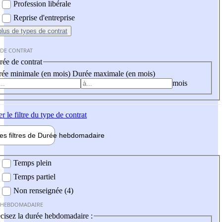
Profession libérale
Reprise d'entreprise
plus
de types de contrat
 DE CONTRAT
ée de contrat
ée minimale (en mois)
Durée maximale (en mois)
mois
er
le filtre du type de contrat
les filtres de
Durée hebdo
madaire
 hebdomadaire
Temps plein
Temps partiel
Non renseignée (4)
 HEBDOMADAIRE
cisez la durée hebdomadaire :