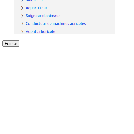
Fermer
Fermer
le détail de l'offre
/
Offre
sur
Offre précéden