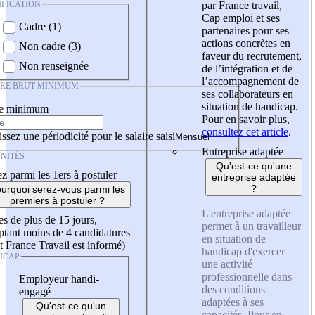
IFICATION
par France travail,
Cap emploi et ses
Cadre (1)
partenaires pour ses
actions concrètes en
Non cadre (3)
faveur du recrutement,
Non renseignée
de l’intégration et de
l’accompagnement de
IRE BRUT MINIMUM
ses collaborateurs en
situation de handicap.
re minimum
Pour en savoir plus,
consultez cet article
.
ssez une périodicité pour le salaire saisi
Entreprise adaptée
NITÉS
Qu'est-ce qu'une
z parmi les 1ers à postuler
entreprise adaptée
?
urquoi serez-vous parmi les
premiers à postuler ?
L'entreprise adaptée
es de plus de 15 jours,
permet à un travailleur
tant moins de 4 candidatures
en situation de
t France Travail est informé)
handicap d'exercer
ICAP
une activité
professionnelle dans
Employeur handi-
des conditions
engagé
adaptées à ses
Qu'est-ce qu'un
capacités. Pour en