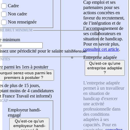
Cap emploi et ses
Cadre
partenaires pour ses
actions concrètes en
Non cadre
faveur du recrutement,
Non renseignée
de l’intégration et de
l’accompagnement de
IRE BRUT MINIMUM
ses collaborateurs en
situation de handicap.
re minimum
Pour en savoir plus,
consultez cet article
.
ssez une périodicité pour le salaire saisi
Entreprise adaptée
NITÉS
Qu'est-ce qu'une
z parmi les 1ers à postuler
entreprise adaptée
?
urquoi serez-vous parmi les
premiers à postuler ?
L'entreprise adaptée
es de plus de 15 jours,
permet à un travailleur
tant moins de 4 candidatures
en situation de
t France Travail est informé)
handicap d'exercer
ICAP
une activité
professionnelle dans
Employeur handi-
des conditions
engagé
adaptées à ses
Qu'est-ce qu'un
capacités. Pour en
employeur handi-
savoir plus,
consultez