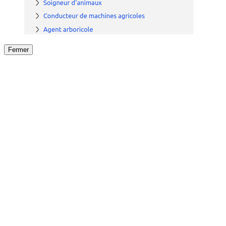
Fermer
Fermer
le détail de l'offre
/
Offre
sur
Offre précéden