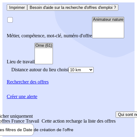
Imprimer
Besoin d'aide sur la recherche d'offres d'emploi ?
Métier, compétence, mot-clé, numéro d'offre
Lieu de travail
Distance autour du lieu choisi
Rechercher
des offres
Créer une alerte
Qui sont n
icher uniquement
 offres France Travail
Cette action recharge la liste des offres
les filtres de
Date de création
de l'offre