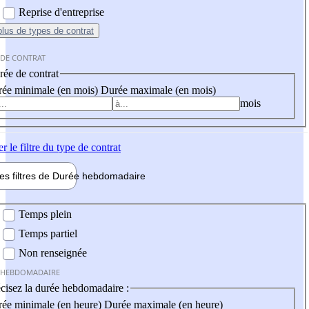
Reprise d'entreprise
plus
de types de contrat
 DE CONTRAT
ée de contrat
ée minimale (en mois)
Durée maximale (en mois)
mois
er
le filtre du type de contrat
les filtres de
Durée hebdo
madaire
 hebdomadaire
Temps plein
Temps partiel
Non renseignée
 HEBDOMADAIRE
cisez la durée hebdomadaire :
ée minimale (en heure)
Durée maximale (en heure)