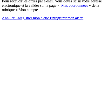
Pour recevoir les offres par e-mail, vous devez saisir votre adresse
électronique et la valider sur la page «
Mes coordonnées
» de la
rubrique « Mon compte »
Annuler
Enregistrer mon alerte
Enregistrer
mon alerte