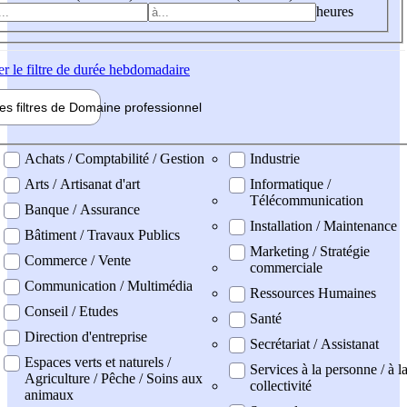
heures
er
le filtre de durée hebdomadaire
les filtres de
Domaine pro
fessionnel
ne professionel
Achats / Comptabilité / Gestion
Industrie
Arts / Artisanat d'art
Informatique /
Télécommunication
Banque / Assurance
Installation / Maintenance
Bâtiment / Travaux Publics
Marketing / Stratégie
Commerce / Vente
commerciale
Communication / Multimédia
Ressources Humaines
Conseil / Etudes
Santé
Direction d'entreprise
Secrétariat / Assistanat
Espaces verts et naturels /
Services à la personne / à l
Agriculture / Pêche / Soins aux
collectivité
animaux