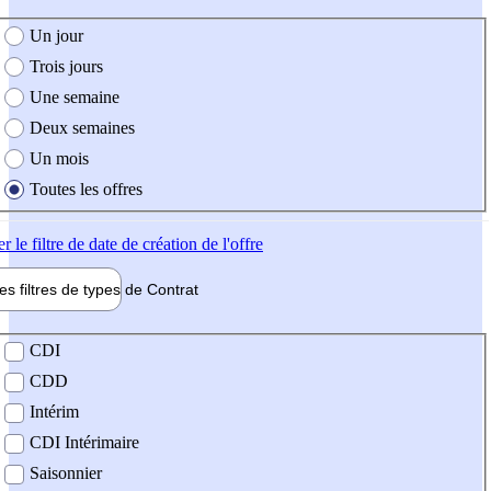
e création de l'offre
Un jour
Trois jours
Une semaine
Deux semaines
Un mois
Toutes les offres
er
le filtre de date de création de l'offre
les filtres de types de
Contrat
de contrat
CDI
CDD
Intérim
CDI Intérimaire
Saisonnier