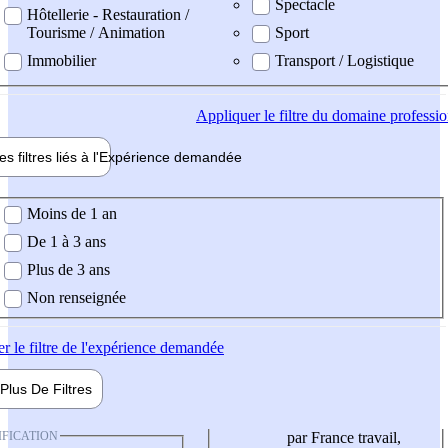
Spectacle
Hôtellerie - Restauration /
Tourisme / Animation
Sport
Immobilier
Transport / Logistique
Appliquer
le filtre du domaine professi
es filtres liés à l'
Expérience
demandée
ience demandée
Moins de 1 an
De 1 à 3 ans
Plus de 3 ans
Non renseignée
er
le filtre de l'expérience demandée
Plus De
Filtres
IFICATION
par France travail,