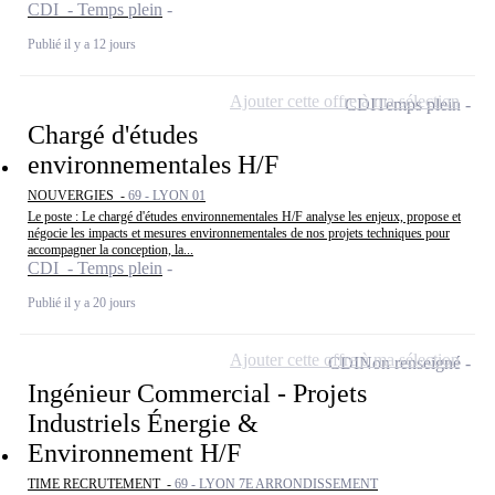
CDI - Temps plein
Publié il y a 12 jours
Ajouter cette offre à ma sélection
CDI
Temps plein
Chargé d'études
environnementales H/F
NOUVERGIES -
69 - LYON 01
Le poste : Le chargé d'études environnementales H/F analyse les enjeux, propose et
négocie les impacts et mesures environnementales de nos projets techniques pour
accompagner la conception, la...
CDI - Temps plein
Publié il y a 20 jours
Ajouter cette offre à ma sélection
CDI
Non renseigné
Ingénieur Commercial - Projets
Industriels Énergie &
Environnement H/F
TIME RECRUTEMENT -
69 - LYON 7E ARRONDISSEMENT