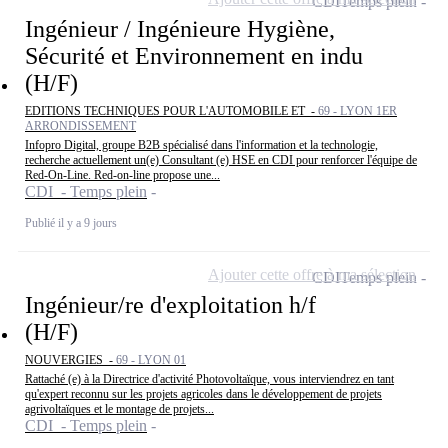
CDI
Temps plein
Ingénieur / Ingénieure Hygiène,
Sécurité et Environnement en indu
(H/F)
EDITIONS TECHNIQUES POUR L'AUTOMOBILE ET -
69 - LYON 1ER
ARRONDISSEMENT
Infopro Digital, groupe B2B spécialisé dans l'information et la technologie,
recherche actuellement un(e) Consultant (e) HSE en CDI pour renforcer l'équipe de
Red-On-Line. Red-on-line propose une...
CDI - Temps plein
Publié il y a 9 jours
Ajouter cette offre à ma sélection
CDI
Temps plein
Ingénieur/re d'exploitation h/f
(H/F)
NOUVERGIES -
69 - LYON 01
Rattaché (e) à la Directrice d'activité Photovoltaïque, vous interviendrez en tant
qu'expert reconnu sur les projets agricoles dans le développement de projets
agrivoltaïques et le montage de projets...
CDI - Temps plein