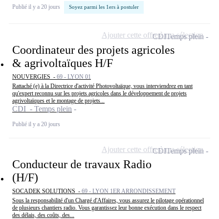
Publié il y a 20 jours
Soyez parmi les 1ers à postuler
Ajouter cette offre à ma sélection
CDI
Temps plein
Coordinateur des projets agricoles
& agrivoltaïques H/F
NOUVERGIES -
69 - LYON 01
Rattaché (e) à la Directrice d'activité Photovoltaïque, vous interviendrez en tant
qu'expert reconnu sur les projets agricoles dans le développement de projets
agrivoltaïques et le montage de projets...
CDI - Temps plein
Publié il y a 20 jours
Ajouter cette offre à ma sélection
CDI
Temps plein
Conducteur de travaux Radio
(H/F)
SOCADEK SOLUTIONS -
69 - LYON 1ER ARRONDISSEMENT
Sous la responsabilité d'un Chargé d'Affaires, vous assurez le pilotage opérationnel
de plusieurs chantiers radio. Vous garantissez leur bonne exécution dans le respect
des délais, des coûts, des...