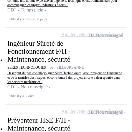
combine une double expertise en ingénierie technique et environnementale pour
accompagner les projets industriels à forts...
CDI - Temps plein
Publié il y a plus de 30 jours
Ajouter cette offre à ma sélection
CDI
Non renseigné
Ingénieur Sûreté de
Fonctionnement F/H -
Maintenance, sécurité
SERES TECHNOLOGIES -
69 - VILLEURBANNE
Descriptif du poste:\n\nRejoignez Seres Technologies, acteur majeur de l'ingénierie
et de la maîtrise des risques, et contribuez à des projets à forte valeur ajoutée dans
les secteurs nucléaire et...
CDI - Non renseigné
Publié il y a 3 jours
Ajouter cette offre à ma sélection
CDI
Non renseigné
Préventeur HSE F/H -
Maintenance, sécurité