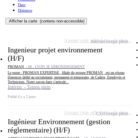
Date
Distance
Afficher la carte
(contenu non-accessible)
Ajouter cette offre à ma sélection
Intérim
Temps plein
Ingenieur projet environnement
(H/F)
PROMAN -
69 - LYON 3E ARRONDISSEMENT
Le poste : PROMAN EXPERTISE , filiale du groupe PROMAN , est un réseau
d'agences dédié au recrutement, permanent et temporaire, de Cadres, Employés et
Techniciens. Notre savoir-faire s'articule...
Intérim - Temps plein
Publié il y a 2 jours
Ajouter cette offre à ma sélection
CDI
Temps plein
Ingénieur Environnement (gestion
réglementaire) (H/F)