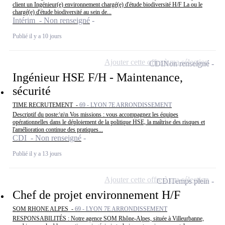
client un Ingénieur(e) environnement chargé(e) d'étude biodiversité H/F La ou le
chargé(e) d'étude biodiversité au sein de...
Intérim - Non renseigné
Publié il y a 10 jours
Ajouter cette offre à ma sélection
CDI
Non renseigné
Ingénieur HSE F/H - Maintenance,
sécurité
TIME RECRUTEMENT -
69 - LYON 7E ARRONDISSEMENT
Descriptif du poste:\n\n Vos missions : vous accompagnez les équipes
opérationnelles dans le déploiement de la politique HSE, la maîtrise des risques et
l'amélioration continue des pratiques...
CDI - Non renseigné
Publié il y a 13 jours
Ajouter cette offre à ma sélection
CDI
Temps plein
Chef de projet environnement H/F
SOM RHONE ALPES -
69 - LYON 7E ARRONDISSEMENT
RESPONSABILITÉS : Notre agence SOM Rhône-Alpes, située à Villeurbanne,