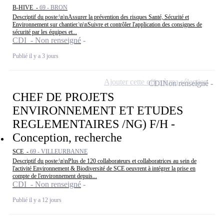
B-HIVE -
69 - BRON
Descriptif du poste:\n\nAssurer la prévention des risques Santé, Sécurité et
Environnement sur chantier.\n\nSuivre et contrôler l'application des consignes de
sécurité par les équipes et...
CDI - Non renseigné
Publié il y a 3 jours
Ajouter cette offre à ma sélection
CDI
Non renseigné
CHEF DE PROJETS
ENVIRONNEMENT ET ETUDES
REGLEMENTAIRES /NG) F/H -
Conception, recherche
SCE -
69 - VILLEURBANNE
Descriptif du poste:\n\nPlus de 120 collaborateurs et collaboratrices au sein de
l'activité Environnement & Biodiversité de SCE oeuvrent à intégrer la prise en
compte de l'environnement depuis...
CDI - Non renseigné
Publié il y a 12 jours