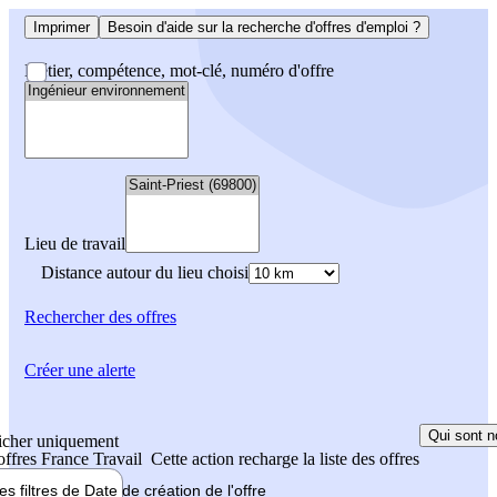
Imprimer
Besoin d'aide sur la recherche d'offres d'emploi ?
Métier, compétence, mot-clé, numéro d'offre
Lieu de travail
Distance autour du lieu choisi
Rechercher
des offres
Créer une alerte
Qui sont n
icher uniquement
 offres France Travail
Cette action recharge la liste des offres
les filtres de
Date de création
de l'offre