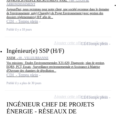
APPROACH PEOPLE RECRUITMENT SARL -
69 - LYON 8E
ARRONDISSEMENT
Aujourd'hui, nous recrutons pour notre client, une société reconnue dans le domaine
de l'environnement, un(e) Chargé(e) de Projet Environnement (avec gestion des
dossiers réglementaires) H/F afin de...
CDI - Temps plein
Publié il y a 18 jours
Ajouter cette offre à ma sélection
CDI
Temps plein
Ingénieur(e) SSP (H/F)
XSEM -
69 - VILLEURBANNE
Vos missions : Etudes Environnementales X31-620, Diagnostic, plan de gestion,
EQRS, PCT, Essais ; Surveillance environnementale et Assistance à Maitrise
d'Ouvrage des chantiers de dépollution...
CDI - Temps plein
Publié il y a plus de 30 jours
Ajouter cette offre à ma sélection
CDI
Temps plein
INGÉNIEUR CHEF DE PROJETS
ÉNERGIE - RÉSEAUX DE