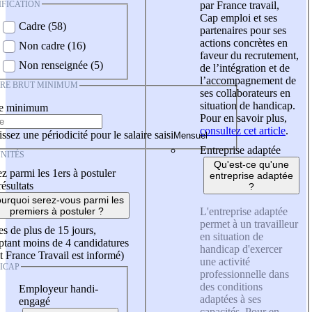
IFICATION
par France travail,
Cap emploi et ses
Cadre (58)
partenaires pour ses
actions concrètes en
Non cadre (16)
faveur du recrutement,
Non renseignée (5)
de l’intégration et de
l’accompagnement de
IRE BRUT MINIMUM
ses collaborateurs en
situation de handicap.
re minimum
Pour en savoir plus,
consultez cet article
.
ssez une périodicité pour le salaire saisi
Entreprise adaptée
NITÉS
Qu'est-ce qu'une
z parmi les 1ers à postuler
entreprise adaptée
résultats
?
urquoi serez-vous parmi les
L'entreprise adaptée
premiers à postuler ?
permet à un travailleur
es de plus de 15 jours,
en situation de
tant moins de 4 candidatures
handicap d'exercer
t France Travail est informé)
une activité
ICAP
professionnelle dans
des conditions
Employeur handi-
adaptées à ses
engagé
capacités. Pour en