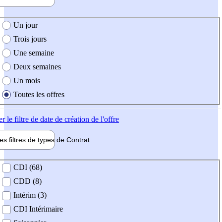
e création de l'offre
Un jour
Trois jours
Une semaine
Deux semaines
Un mois
Toutes les offres
er
le filtre de date de création de l'offre
les filtres de types de
Contrat
de contrat
CDI (68)
CDD (8)
Intérim (3)
CDI Intérimaire