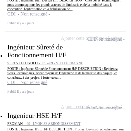
POSTE : Ingénieur Ram Design H/F DESCRIPTION : Chez Seres Technologies,
nous accompagnons les grands acteurs de l'industrie et de la mobilité dans la
conception, l'optimisation et la fiabilisation de...
CDI - Non renseigné
Publié il y a 2 jours
Ajouter cette offre à ma sélection
CDI
Non renseigné
Ingénieur Sûreté de
Fonctionnement H/F
SERES TECHNOLOGIES -
69 - VILLEURBANNE
POSTE : Ingénieur Sûreté de Fonctionnement H/F DESCRIPTION : Rejoignez
Seres Technologies, acteur majeur de l'ingénierie et de la maîtrise des risques, et
contribuez à des projets à forte valeur...
CDI - Non renseigné
Publié il y a 3 jours
Ajouter cette offre à ma sélection
Intérim
Non renseigné
Ingenieur HSE H/F
PROMAN -
69 - LYON 3E ARRONDISSEMENT
POSTE : Ingenieur HSE H/F DESCRIPTION : Proman Beynost recheche pour son