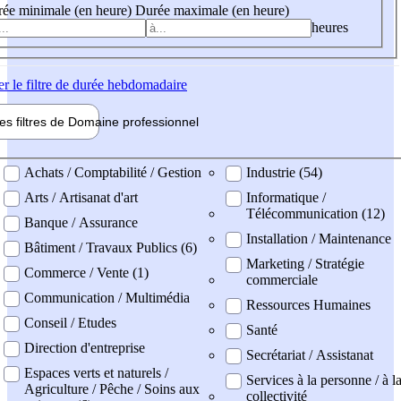
ée minimale (en heure)
Durée maximale (en heure)
heures
er
le filtre de durée hebdomadaire
les filtres de
Domaine pro
fessionnel
ne professionel
Achats / Comptabilité / Gestion
Industrie (54)
Arts / Artisanat d'art
Informatique /
Télécommunication (12)
Banque / Assurance
Installation / Maintenance
Bâtiment / Travaux Publics (6)
Marketing / Stratégie
Commerce / Vente (1)
commerciale
Communication / Multimédia
Ressources Humaines
Conseil / Etudes
Santé
Direction d'entreprise
Secrétariat / Assistanat
Espaces verts et naturels /
Services à la personne / à l
Agriculture / Pêche / Soins aux
collectivité