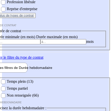
Profession libérale
Reprise d'entreprise
plus
de types de contrat
 DE CONTRAT
ée de contrat
ée minimale (en mois)
Durée maximale (en mois)
mois
er
le filtre du type de contrat
les filtres de
Durée hebdo
madaire
 hebdomadaire
Temps plein (13)
Temps partiel
Non renseignée (66)
 HEBDOMADAIRE
cisez la durée hebdomadaire :