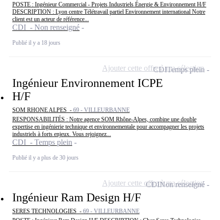
POSTE : Ingénieur Commercial - Projets Industriels Énergie & Environnement H/F
DESCRIPTION : Lyon centre Télétravail partiel Environnement international Notre
client est un acteur de référence...
CDI - Non renseigné
Publié il y a 18 jours
Ajouter cette offre à ma sélection
CDI
Temps plein
Ingénieur Environnement ICPE
H/F
SOM RHONE ALPES -
69 - VILLEURBANNE
RESPONSABILITÉS : Notre agence SOM Rhône-Alpes, combine une double
expertise en ingénierie technique et environnementale pour accompagner les projets
industriels à forts enjeux. Vous rejoignez...
CDI - Temps plein
Publié il y a plus de 30 jours
Ajouter cette offre à ma sélection
CDI
Non renseigné
Ingénieur Ram Design H/F
SERES TECHNOLOGIES -
69 - VILLEURBANNE