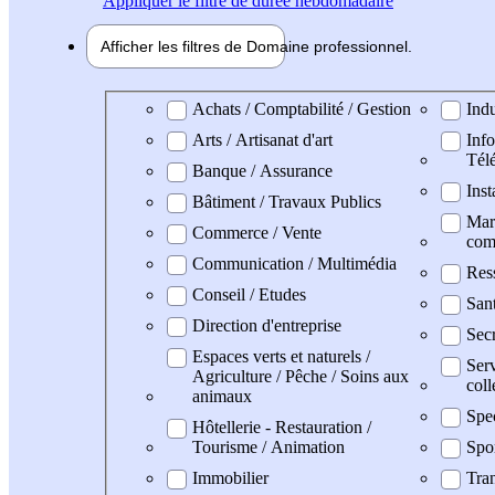
Appliquer
le filtre de durée hebdomadaire
Afficher les filtres de
Domaine pro
fessionnel
Domaine professionel
Achats / Comptabilité / Gestion
Indu
Arts / Artisanat d'art
Info
Tél
Banque / Assurance
Inst
Bâtiment / Travaux Publics
Mark
Commerce / Vente
com
Communication / Multimédia
Res
Conseil / Etudes
San
Direction d'entreprise
Secr
Espaces verts et naturels /
Serv
Agriculture / Pêche / Soins aux
coll
animaux
Spe
Hôtellerie - Restauration /
Tourisme / Animation
Spo
Immobilier
Tran