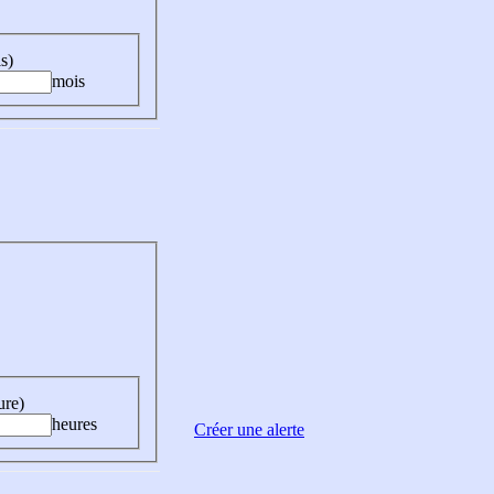
s)
mois
ure)
heures
Créer une alerte