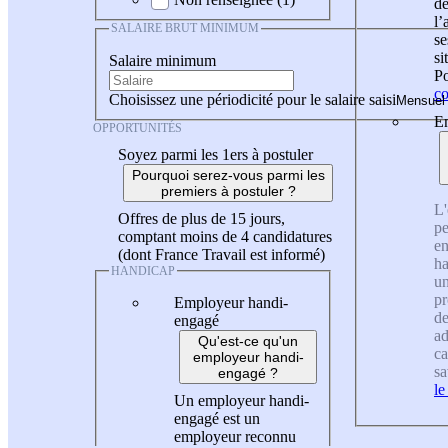
de
l
SALAIRE BRUT MINIMUM
se
si
Salaire minimum
Po
co
Choisissez une périodicité pour le salaire saisi
En
OPPORTUNITÉS
Soyez parmi les 1ers à postuler
Pourquoi serez-vous parmi les
premiers à postuler ?
L'
Offres de plus de 15 jours,
pe
comptant moins de 4 candidatures
en
(dont France Travail est informé)
ha
HANDICAP
un
pr
Employeur handi-
de
engagé
ad
Qu'est-ce qu'un
ca
employeur handi-
sa
engagé ?
le
Un employeur handi-
engagé est un
employeur reconnu