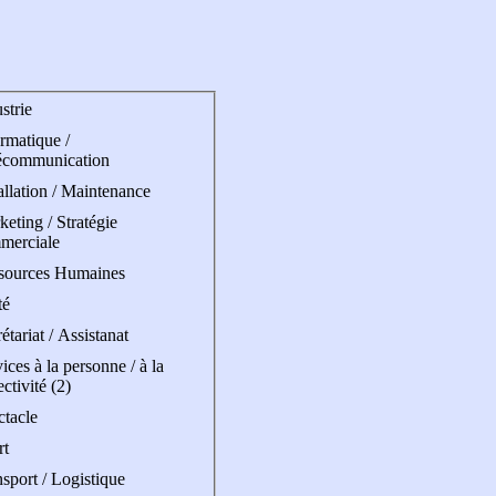
strie
rmatique /
écommunication
allation / Maintenance
eting / Stratégie
merciale
sources Humaines
té
étariat / Assistanat
ices à la personne / à la
ectivité (2)
ctacle
rt
sport / Logistique