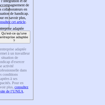
 l’intégration et de
’accompagnement de
s collaborateurs en
tuation de handicap.
ur en savoir plus,
nsultez cet article
.
treprise adaptée
Qu'est-ce qu'une
entreprise adaptée
?
entreprise adaptée
rmet à un travailleur
 situation de
ndicap d'exercer
e activité
ofessionnelle dans
s conditions
aptées à ses
pacités. Pour en
voir plus,
consultez
 site de l’UNEA
.