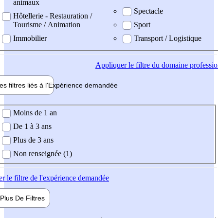
animaux
Spectacle
Hôtellerie - Restauration /
Tourisme / Animation
Sport
Immobilier
Transport / Logistique
Appliquer
le filtre du domaine professi
es filtres liés à l'
Expérience
demandée
ience demandée
Moins de 1 an
De 1 à 3 ans
Plus de 3 ans
Non renseignée (1)
er
le filtre de l'expérience demandée
Plus De
Filtres