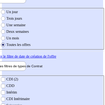
e création de l'offre
Un jour
Trois jours
Une semaine
Deux semaines
Un mois
Toutes les offres
er
le filtre de date de création de l'offre
les filtres de types de
Contrat
de contrat
CDI (2)
CDD
Intérim
CDI Intérimaire