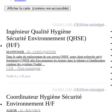
Afficher la carte
(contenu non-accessible)
Ajouter cette offre à ma sélection
CDI
Non renseigné
Ingénieur Qualité Hygiène
Sécurité Environnement (QHSE)
(H/F)
MANPOWER -
02 - SAINT-QUENTIN
Dans le cadre du renforcement de son service QHSE, notre client recherche un(e)
Ingénieur(e) QHSE afin d'accompagner les équipes dans le pilotage et l'amélioration
continue des systèmes Qualité,...
CDI - Non renseigné
Publié il y a 30 jours
Ajouter cette offre à ma sélection
CDI
Non renseigné
Coordinateur Hygiène Sécurité
Environnement H/F
ALKOR -
02 - ROUVROY