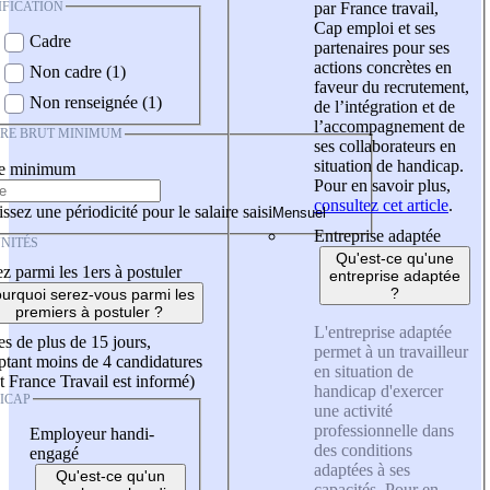
IFICATION
par France travail,
Cap emploi et ses
Cadre
partenaires pour ses
actions concrètes en
Non cadre (1)
faveur du recrutement,
Non renseignée (1)
de l’intégration et de
l’accompagnement de
IRE BRUT MINIMUM
ses collaborateurs en
situation de handicap.
re minimum
Pour en savoir plus,
consultez cet article
.
ssez une périodicité pour le salaire saisi
Entreprise adaptée
NITÉS
Qu'est-ce qu'une
z parmi les 1ers à postuler
entreprise adaptée
?
urquoi serez-vous parmi les
premiers à postuler ?
L'entreprise adaptée
es de plus de 15 jours,
permet à un travailleur
tant moins de 4 candidatures
en situation de
t France Travail est informé)
handicap d'exercer
ICAP
une activité
professionnelle dans
Employeur handi-
des conditions
engagé
adaptées à ses
Qu'est-ce qu'un
capacités. Pour en