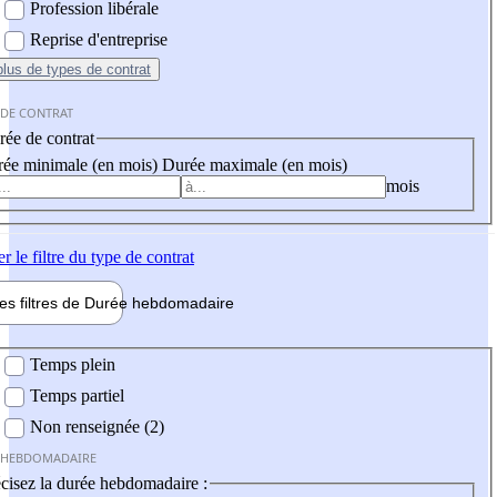
Profession libérale
Reprise d'entreprise
plus
de types de contrat
 DE CONTRAT
ée de contrat
ée minimale (en mois)
Durée maximale (en mois)
mois
er
le filtre du type de contrat
les filtres de
Durée hebdo
madaire
 hebdomadaire
Temps plein
Temps partiel
Non renseignée (2)
 HEBDOMADAIRE
cisez la durée hebdomadaire :