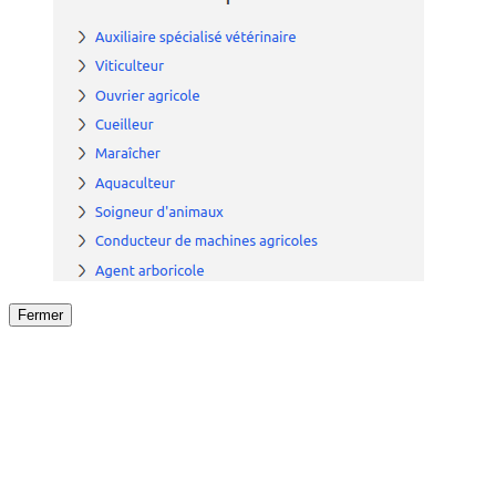
Fermer
Fermer
le détail de l'offre
/
Offre
sur
Offre précéden