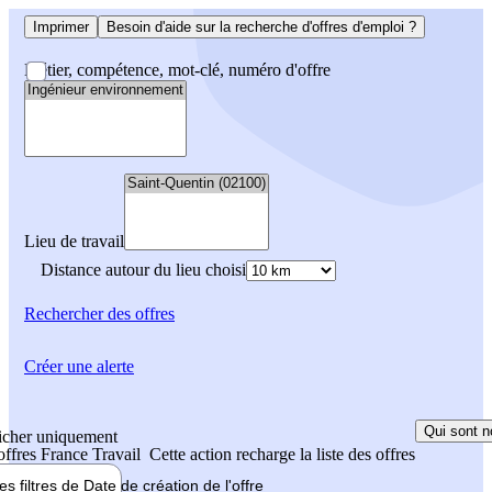
Imprimer
Besoin d'aide sur la recherche d'offres d'emploi ?
Métier, compétence, mot-clé, numéro d'offre
Lieu de travail
Distance autour du lieu choisi
Rechercher
des offres
Créer une alerte
Qui sont n
icher uniquement
 offres France Travail
Cette action recharge la liste des offres
les filtres de
Date de création
de l'offre