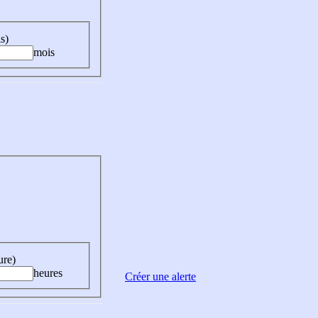
s)
mois
ure)
heures
Créer une alerte