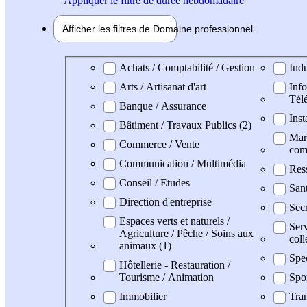
Appliquer
le filtre de durée hebdomadaire
Afficher les filtres de
Domaine pro
fessionnel
Domaine professionel
Achats / Comptabilité / Gestion
Indu
Arts / Artisanat d'art
Info
Tél
Banque / Assurance
Inst
Bâtiment / Travaux Publics (2)
Mark
Commerce / Vente
com
Communication / Multimédia
Res
Conseil / Etudes
San
Direction d'entreprise
Secr
Espaces verts et naturels /
Serv
Agriculture / Pêche / Soins aux
coll
animaux (1)
Spe
Hôtellerie - Restauration /
Tourisme / Animation
Spo
Immobilier
Tran