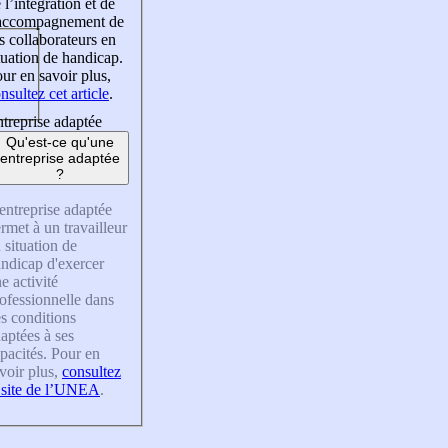
 l’intégration et de
’accompagnement de
s collaborateurs en
tuation de handicap.
ur en savoir plus,
nsultez cet article
.
treprise adaptée
Qu'est-ce qu'une
entreprise adaptée
?
entreprise adaptée
rmet à un travailleur
 situation de
ndicap d'exercer
e activité
ofessionnelle dans
s conditions
aptées à ses
pacités. Pour en
voir plus,
consultez
 site de l’UNEA
.