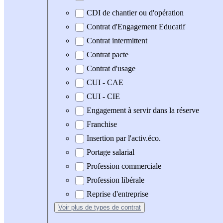
CDI de chantier ou d'opération
Contrat d'Engagement Educatif
Contrat intermittent
Contrat pacte
Contrat d'usage
CUI - CAE
CUI - CIE
Engagement à servir dans la réserve
Franchise
Insertion par l'activ.éco.
Portage salarial
Profession commerciale
Profession libérale
Reprise d'entreprise
Voir plus
de types de contrat