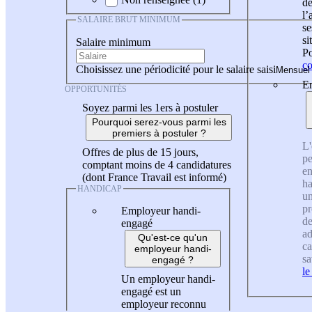
de
l
SALAIRE BRUT MINIMUM
se
si
Salaire minimum
Po
co
Choisissez une périodicité pour le salaire saisi
En
OPPORTUNITÉS
Soyez parmi les 1ers à postuler
Pourquoi serez-vous parmi les
premiers à postuler ?
L'
Offres de plus de 15 jours,
pe
comptant moins de 4 candidatures
en
(dont France Travail est informé)
ha
HANDICAP
un
pr
Employeur handi-
de
engagé
ad
Qu'est-ce qu'un
ca
employeur handi-
sa
engagé ?
le
Un employeur handi-
engagé est un
employeur reconnu