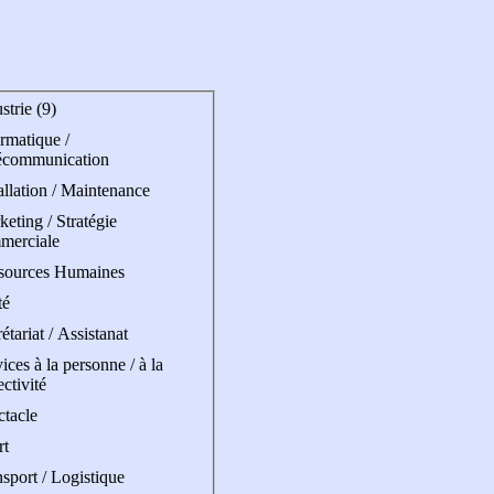
strie (9)
rmatique /
écommunication
allation / Maintenance
eting / Stratégie
merciale
sources Humaines
té
étariat / Assistanat
ices à la personne / à la
ectivité
ctacle
rt
sport / Logistique