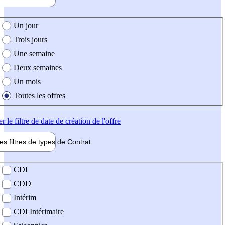
e création de l'offre
Un jour
Trois jours
Une semaine
Deux semaines
Un mois
Toutes les offres
er
le filtre de date de création de l'offre
les filtres de types de
Contrat
de contrat
CDI
CDD
Intérim
CDI Intérimaire