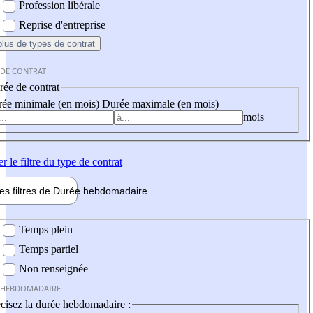
Profession libérale
Reprise d'entreprise
plus
de types de contrat
 DE CONTRAT
ée de contrat
ée minimale (en mois)
Durée maximale (en mois)
mois
er
le filtre du type de contrat
les filtres de
Durée hebdo
madaire
 hebdomadaire
Temps plein
Temps partiel
Non renseignée
 HEBDOMADAIRE
cisez la durée hebdomadaire :