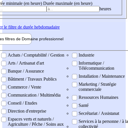
ée minimale (en heure)
Durée maximale (en heure)
heures
er
le filtre de durée hebdomadaire
les filtres de
Domaine pro
fessionnel
ne professionel
Achats / Comptabilité / Gestion
Industrie
Arts / Artisanat d'art
Informatique /
Télécommunication
Banque / Assurance
Installation / Maintenance
Bâtiment / Travaux Publics
Marketing / Stratégie
Commerce / Vente
commerciale
Communication / Multimédia
Ressources Humaines
Conseil / Etudes
Santé
Direction d'entreprise
Secrétariat / Assistanat
Espaces verts et naturels /
Services à la personne / à l
Agriculture / Pêche / Soins aux
collectivité