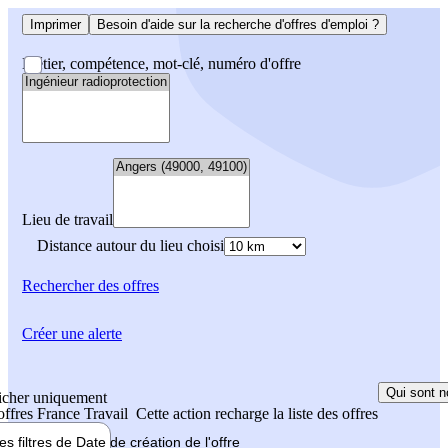
Imprimer
Besoin d'aide sur la recherche d'offres d'emploi ?
Métier, compétence, mot-clé, numéro d'offre
Lieu de travail
Distance autour du lieu choisi
Rechercher
des offres
Créer une alerte
Qui sont n
icher uniquement
 offres France Travail
Cette action recharge la liste des offres
les filtres de
Date de création
de l'offre