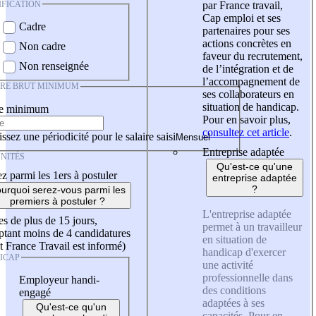
IFICATION
par France travail,
Cap emploi et ses
Cadre
partenaires pour ses
actions concrètes en
Non cadre
faveur du recrutement,
Non renseignée
de l’intégration et de
l’accompagnement de
IRE BRUT MINIMUM
ses collaborateurs en
situation de handicap.
re minimum
Pour en savoir plus,
consultez cet article
.
ssez une périodicité pour le salaire saisi
Entreprise adaptée
NITÉS
Qu'est-ce qu'une
z parmi les 1ers à postuler
entreprise adaptée
?
urquoi serez-vous parmi les
premiers à postuler ?
L'entreprise adaptée
es de plus de 15 jours,
permet à un travailleur
tant moins de 4 candidatures
en situation de
t France Travail est informé)
handicap d'exercer
ICAP
une activité
professionnelle dans
Employeur handi-
des conditions
engagé
adaptées à ses
Qu'est-ce qu'un
capacités. Pour en