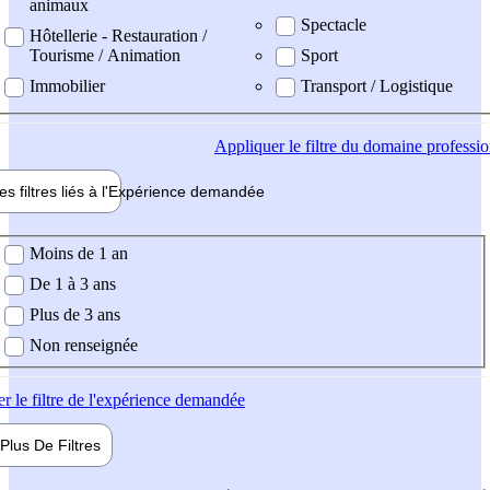
animaux
Spectacle
Hôtellerie - Restauration /
Tourisme / Animation
Sport
Immobilier
Transport / Logistique
Appliquer
le filtre du domaine professi
es filtres liés à l'
Expérience
demandée
ience demandée
Moins de 1 an
De 1 à 3 ans
Plus de 3 ans
Non renseignée
er
le filtre de l'expérience demandée
Plus De
Filtres