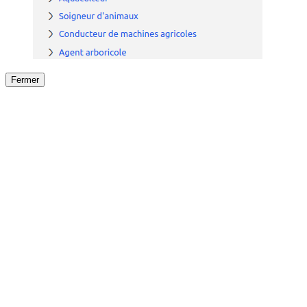
Fermer
Fermer
le détail de l'offre
/
Offre
sur
Offre précéden