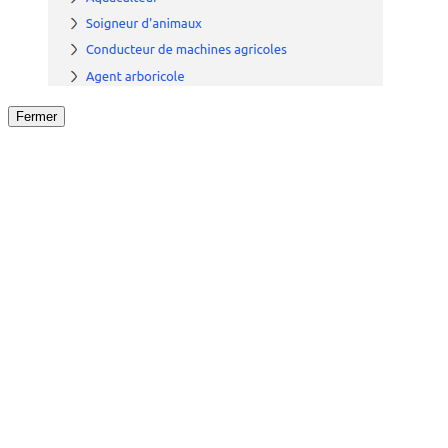
Fermer
Fermer
le détail de l'offre
/
Offre
sur
Offre précéden