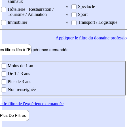
animaux
Spectacle
Hôtellerie - Restauration /
Tourisme / Animation
Sport
Immobilier
Transport / Logistique
Appliquer
le filtre du domaine professi
es filtres liés à l'
Expérience
demandée
ience demandée
Moins de 1 an
De 1 à 3 ans
Plus de 3 ans
Non renseignée
er
le filtre de l'expérience demandée
Plus De
Filtres