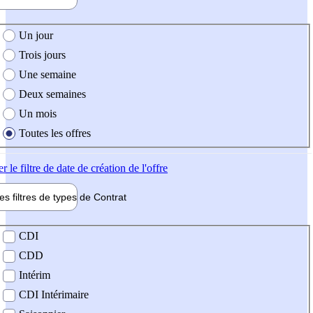
e création de l'offre
Un jour
Trois jours
Une semaine
Deux semaines
Un mois
Toutes les offres
er
le filtre de date de création de l'offre
les filtres de types de
Contrat
de contrat
CDI
CDD
Intérim
CDI Intérimaire