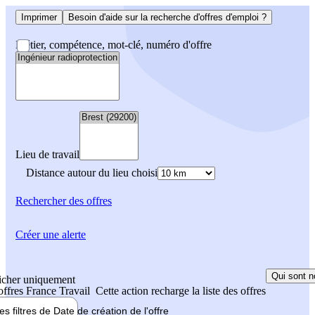
Imprimer
Besoin d'aide sur la recherche d'offres d'emploi ?
Métier, compétence, mot-clé, numéro d'offre
Lieu de travail
Distance autour du lieu choisi
Rechercher
des offres
Créer une alerte
Qui sont n
icher uniquement
 offres France Travail
Cette action recharge la liste des offres
les filtres de
Date de création
de l'offre