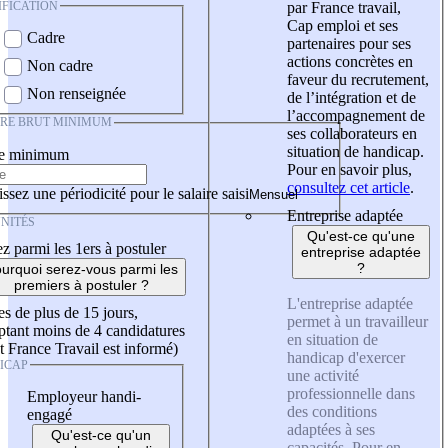
IFICATION
par France travail,
Cap emploi et ses
Cadre
partenaires pour ses
actions concrètes en
Non cadre
faveur du recrutement,
Non renseignée
de l’intégration et de
l’accompagnement de
IRE BRUT MINIMUM
ses collaborateurs en
situation de handicap.
re minimum
Pour en savoir plus,
consultez cet article
.
ssez une périodicité pour le salaire saisi
Entreprise adaptée
NITÉS
Qu'est-ce qu'une
z parmi les 1ers à postuler
entreprise adaptée
?
urquoi serez-vous parmi les
premiers à postuler ?
L'entreprise adaptée
es de plus de 15 jours,
permet à un travailleur
tant moins de 4 candidatures
en situation de
t France Travail est informé)
handicap d'exercer
ICAP
une activité
professionnelle dans
Employeur handi-
des conditions
engagé
adaptées à ses
Qu'est-ce qu'un
capacités. Pour en