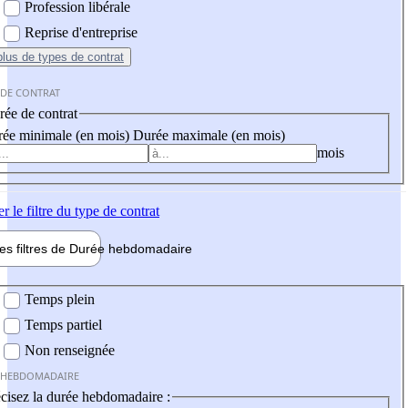
Profession libérale
Reprise d'entreprise
plus
de types de contrat
 DE CONTRAT
ée de contrat
ée minimale (en mois)
Durée maximale (en mois)
mois
er
le filtre du type de contrat
les filtres de
Durée hebdo
madaire
 hebdomadaire
Temps plein
Temps partiel
Non renseignée
 HEBDOMADAIRE
cisez la durée hebdomadaire :