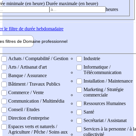
ée minimale (en heure)
Durée maximale (en heure)
heures
er
le filtre de durée hebdomadaire
les filtres de
Domaine pro
fessionnel
ne professionel
Achats / Comptabilité / Gestion
Industrie
Arts / Artisanat d'art
Informatique /
Télécommunication
Banque / Assurance
Installation / Maintenance
Bâtiment / Travaux Publics
Marketing / Stratégie
Commerce / Vente
commerciale
Communication / Multimédia
Ressources Humaines
Conseil / Etudes
Santé
Direction d'entreprise
Secrétariat / Assistanat
Espaces verts et naturels /
Services à la personne / à l
Agriculture / Pêche / Soins aux
collectivité