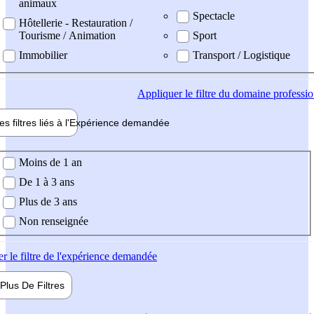
animaux
Spectacle
Hôtellerie - Restauration /
Tourisme / Animation
Sport
Immobilier
Transport / Logistique
Appliquer
le filtre du domaine professi
es filtres liés à l'
Expérience
demandée
ience demandée
Moins de 1 an
De 1 à 3 ans
Plus de 3 ans
Non renseignée
er
le filtre de l'expérience demandée
Plus De
Filtres