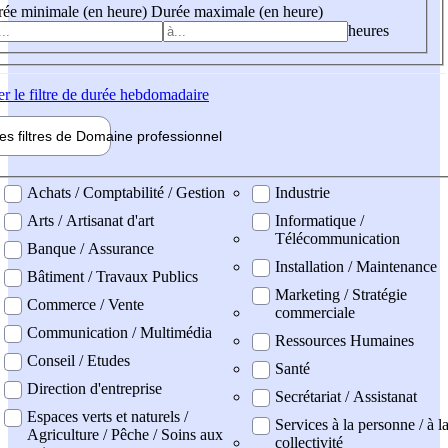
ée minimale (en heure)
Durée maximale (en heure)
heures
er
le filtre de durée hebdomadaire
les filtres de
Domaine pro
fessionnel
ne professionel
Achats / Comptabilité / Gestion
Industrie
Arts / Artisanat d'art
Informatique /
Télécommunication
Banque / Assurance
Installation / Maintenance
Bâtiment / Travaux Publics
Marketing / Stratégie
Commerce / Vente
commerciale
Communication / Multimédia
Ressources Humaines
Conseil / Etudes
Santé
Direction d'entreprise
Secrétariat / Assistanat
Espaces verts et naturels /
Services à la personne / à l
Agriculture / Pêche / Soins aux
collectivité