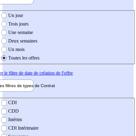
e création de l'offre
Un jour
Trois jours
Une semaine
Deux semaines
Un mois
Toutes les offres
er
le filtre de date de création de l'offre
les filtres de types de
Contrat
de contrat
CDI
CDD
Intérim
CDI Intérimaire