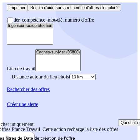
Imprimer
Besoin d'aide sur la recherche d'offres d'emploi ?
Métier, compétence, mot-clé, numéro d'offre
Lieu de travail
Distance autour du lieu choisi
Rechercher
des offres
Créer une alerte
Qui sont n
icher uniquement
 offres France Travail
Cette action recharge la liste des offres
les filtres de
Date de création
de l'offre