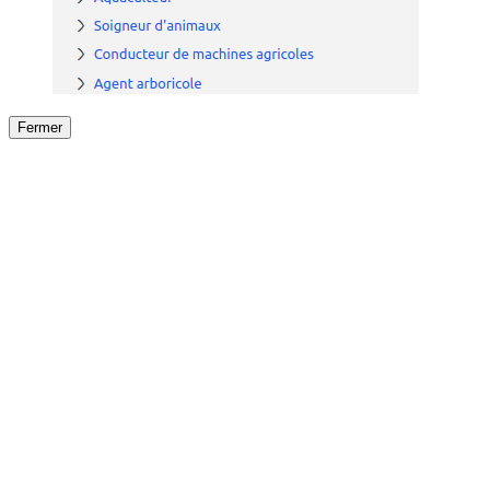
Fermer
Fermer
le détail de l'offre
/
Offre
sur
Offre précéden