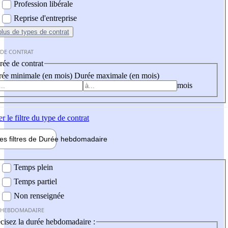
Profession libérale
Reprise d'entreprise
plus
de types de contrat
 DE CONTRAT
ée de contrat
ée minimale (en mois)
Durée maximale (en mois)
mois
er
le filtre du type de contrat
les filtres de
Durée hebdo
madaire
 hebdomadaire
Temps plein
Temps partiel
Non renseignée
 HEBDOMADAIRE
cisez la durée hebdomadaire :