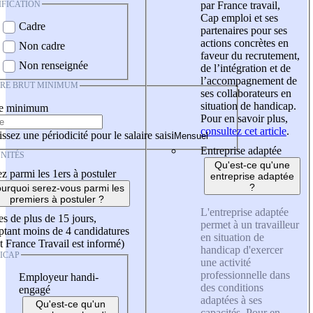
IFICATION
par France travail,
Cap emploi et ses
Cadre
partenaires pour ses
actions concrètes en
Non cadre
faveur du recrutement,
Non renseignée
de l’intégration et de
l’accompagnement de
IRE BRUT MINIMUM
ses collaborateurs en
situation de handicap.
re minimum
Pour en savoir plus,
consultez cet article
.
ssez une périodicité pour le salaire saisi
Entreprise adaptée
NITÉS
Qu'est-ce qu'une
z parmi les 1ers à postuler
entreprise adaptée
?
urquoi serez-vous parmi les
premiers à postuler ?
L'entreprise adaptée
es de plus de 15 jours,
permet à un travailleur
tant moins de 4 candidatures
en situation de
t France Travail est informé)
handicap d'exercer
ICAP
une activité
professionnelle dans
Employeur handi-
des conditions
engagé
adaptées à ses
Qu'est-ce qu'un
capacités. Pour en