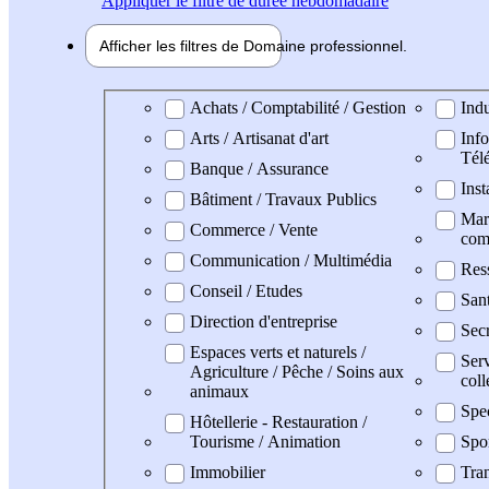
Appliquer
le filtre de durée hebdomadaire
Afficher les filtres de
Domaine pro
fessionnel
Domaine professionel
Achats / Comptabilité / Gestion
Indu
Arts / Artisanat d'art
Info
Tél
Banque / Assurance
Inst
Bâtiment / Travaux Publics
Mark
Commerce / Vente
com
Communication / Multimédia
Res
Conseil / Etudes
San
Direction d'entreprise
Secr
Espaces verts et naturels /
Serv
Agriculture / Pêche / Soins aux
coll
animaux
Spe
Hôtellerie - Restauration /
Tourisme / Animation
Spo
Immobilier
Tran