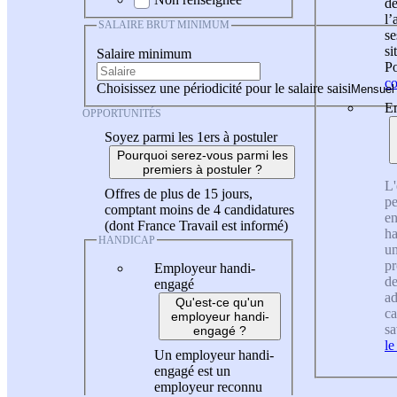
de
l
SALAIRE BRUT MINIMUM
se
si
Salaire minimum
Po
co
Choisissez une périodicité pour le salaire saisi
En
OPPORTUNITÉS
Soyez parmi les 1ers à postuler
Pourquoi serez-vous parmi les
premiers à postuler ?
L'
Offres de plus de 15 jours,
pe
comptant moins de 4 candidatures
en
(dont France Travail est informé)
ha
HANDICAP
un
pr
Employeur handi-
de
engagé
ad
Qu'est-ce qu'un
ca
employeur handi-
sa
engagé ?
le
Un employeur handi-
engagé est un
employeur reconnu