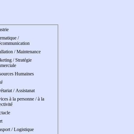
strie
rmatique /
écommunication
allation / Maintenance
eting / Stratégie
merciale
sources Humaines
té
étariat / Assistanat
ices à la personne / à la
ectivité
ctacle
rt
sport / Logistique