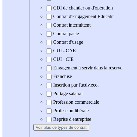
CDI de chantier ou d'opération
Contrat d'Engagement Educatif
Contrat intermittent
Contrat pacte
Contrat d'usage
CUI - CAE
CUI - CIE
Engagement à servir dans la réserve
Franchise
Insertion par l'activ.éco.
Portage salarial
Profession commerciale
Profession libérale
Reprise d'entreprise
Voir plus
de types de contrat