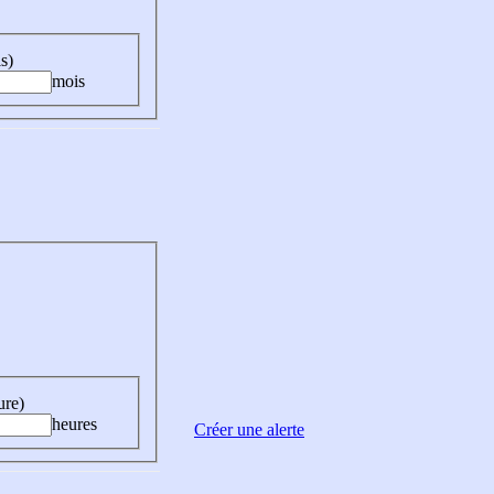
s)
mois
ure)
heures
Créer une alerte