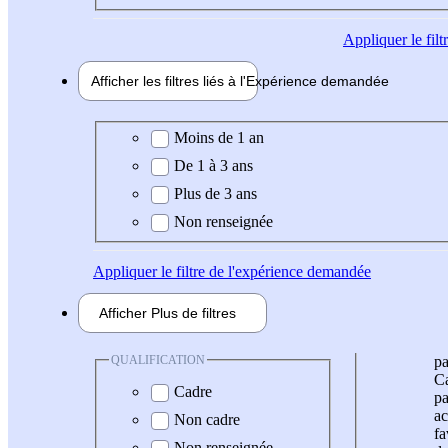
Appliquer
le fil
Afficher les filtres liés à l'
Expérience
demandée
Expérience demandée
Moins de 1 an
De 1 à 3 ans
Plus de 3 ans
Non renseignée
Appliquer
le filtre de l'expérience demandée
Afficher
Plus de
filtres
QUALIFICATION
pa
Ca
Cadre
pa
ac
Non cadre
fa
Non renseignée