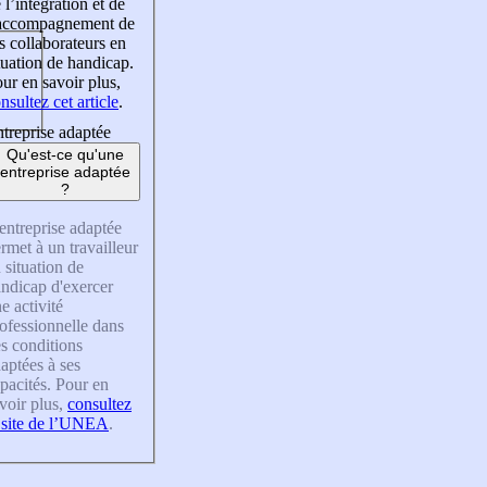
 l’intégration et de
’accompagnement de
s collaborateurs en
tuation de handicap.
ur en savoir plus,
nsultez cet article
.
treprise adaptée
Qu'est-ce qu'une
entreprise adaptée
?
entreprise adaptée
rmet à un travailleur
 situation de
ndicap d'exercer
e activité
ofessionnelle dans
s conditions
aptées à ses
pacités. Pour en
voir plus,
consultez
 site de l’UNEA
.