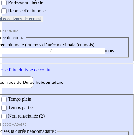
Profession libérale
Reprise d'entreprise
plus
de types de contrat
 DE CONTRAT
ée de contrat
ée minimale (en mois)
Durée maximale (en mois)
mois
er
le filtre du type de contrat
les filtres de
Durée hebdo
madaire
 hebdomadaire
Temps plein
Temps partiel
Non renseignée (2)
 HEBDOMADAIRE
cisez la durée hebdomadaire :