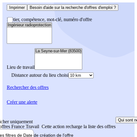
Imprimer
Besoin d'aide sur la recherche d'offres d'emploi ?
Métier, compétence, mot-clé, numéro d'offre
Lieu de travail
Distance autour du lieu choisi
Rechercher
des offres
Créer une alerte
Qui sont n
icher uniquement
 offres France Travail
Cette action recharge la liste des offres
les filtres de
Date de création
de l'offre