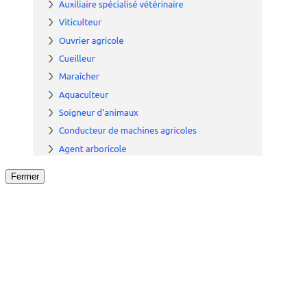
Fermer
Fermer
le détail de l'offre
/
Offre
sur
Offre précéden