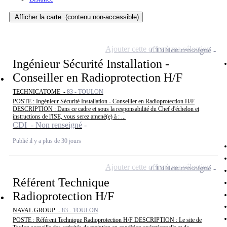
Afficher la carte
(contenu non-accessible)
Ajouter cette offre à ma sélection
CDI
Non renseigné
Ingénieur Sécurité Installation -
Conseiller en Radioprotection H/F
TECHNICATOME -
83 - TOULON
POSTE : Ingénieur Sécurité Installation - Conseiller en Radioprotection H/F
DESCRIPTION : Dans ce cadre et sous la responsabilité du Chef d'échelon et
instructions de l'ISE, vous serez amené(e) à : ...
CDI - Non renseigné
Publié il y a plus de 30 jours
Ajouter cette offre à ma sélection
CDI
Non renseigné
Référent Technique
Radioprotection H/F
NAVAL GROUP -
83 - TOULON
POSTE : Référent Technique Radioprotection H/F DESCRIPTION : Le site de