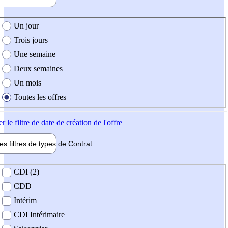
e création de l'offre
Un jour
Trois jours
Une semaine
Deux semaines
Un mois
Toutes les offres
er
le filtre de date de création de l'offre
les filtres de types de
Contrat
de contrat
CDI (2)
CDD
Intérim
CDI Intérimaire