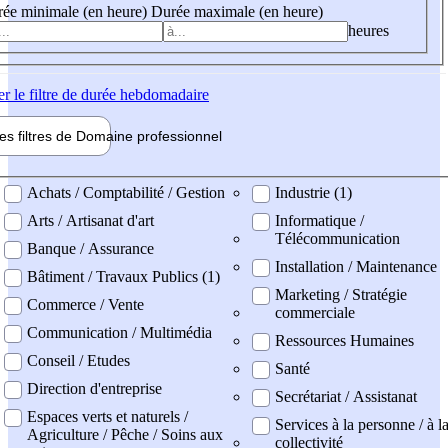
ée minimale (en heure)
Durée maximale (en heure)
heures
er
le filtre de durée hebdomadaire
les filtres de
Domaine pro
fessionnel
ne professionel
Achats / Comptabilité / Gestion
Industrie (1)
Arts / Artisanat d'art
Informatique /
Télécommunication
Banque / Assurance
Installation / Maintenance
Bâtiment / Travaux Publics (1)
Marketing / Stratégie
Commerce / Vente
commerciale
Communication / Multimédia
Ressources Humaines
Conseil / Etudes
Santé
Direction d'entreprise
Secrétariat / Assistanat
Espaces verts et naturels /
Services à la personne / à l
Agriculture / Pêche / Soins aux
collectivité