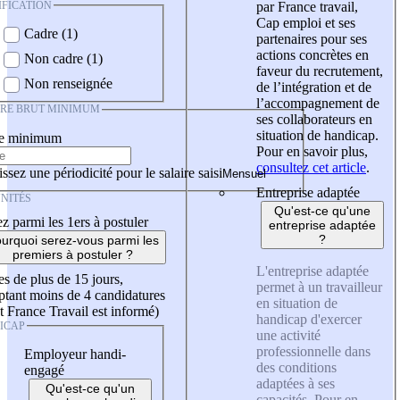
IFICATION
par France travail,
Cap emploi et ses
Cadre (1)
partenaires pour ses
actions concrètes en
Non cadre (1)
faveur du recrutement,
Non renseignée
de l’intégration et de
l’accompagnement de
IRE BRUT MINIMUM
ses collaborateurs en
situation de handicap.
re minimum
Pour en savoir plus,
consultez cet article
.
ssez une périodicité pour le salaire saisi
Entreprise adaptée
NITÉS
Qu'est-ce qu'une
z parmi les 1ers à postuler
entreprise adaptée
?
urquoi serez-vous parmi les
premiers à postuler ?
L'entreprise adaptée
es de plus de 15 jours,
permet à un travailleur
tant moins de 4 candidatures
en situation de
t France Travail est informé)
handicap d'exercer
ICAP
une activité
professionnelle dans
Employeur handi-
des conditions
engagé
adaptées à ses
Qu'est-ce qu'un
capacités. Pour en