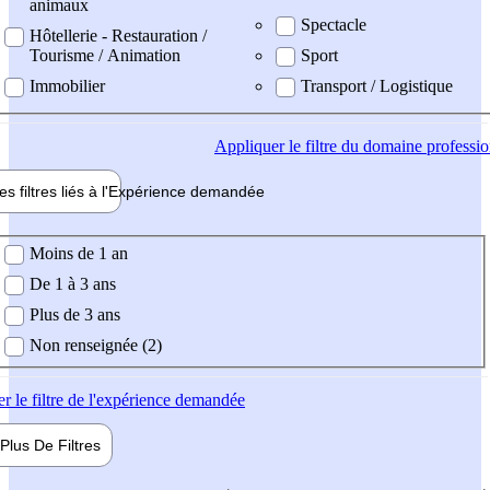
animaux
Spectacle
Hôtellerie - Restauration /
Tourisme / Animation
Sport
Immobilier
Transport / Logistique
Appliquer
le filtre du domaine professi
es filtres liés à l'
Expérience
demandée
ience demandée
Moins de 1 an
De 1 à 3 ans
Plus de 3 ans
Non renseignée (2)
er
le filtre de l'expérience demandée
Plus De
Filtres