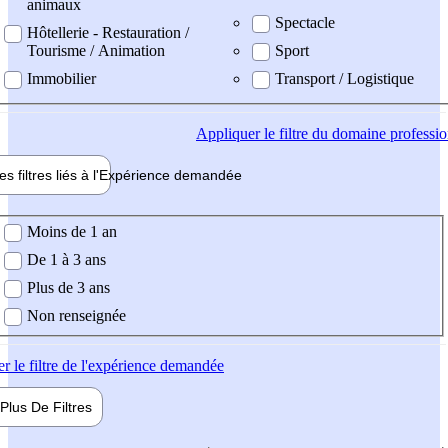
animaux
Spectacle
Hôtellerie - Restauration /
Tourisme / Animation
Sport
Immobilier
Transport / Logistique
Appliquer
le filtre du domaine professi
es filtres liés à l'
Expérience
demandée
ience demandée
Moins de 1 an
De 1 à 3 ans
Plus de 3 ans
Non renseignée
er
le filtre de l'expérience demandée
Plus De
Filtres