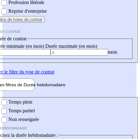
Profession libérale
Reprise d'entreprise
plus
de types de contrat
 DE CONTRAT
ée de contrat
ée minimale (en mois)
Durée maximale (en mois)
mois
er
le filtre du type de contrat
les filtres de
Durée hebdo
madaire
 hebdomadaire
Temps plein
Temps partiel
Non renseignée
 HEBDOMADAIRE
cisez la durée hebdomadaire :