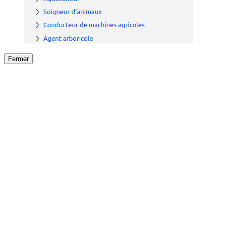
Fermer
Fermer
le détail de l'offre
/
Offre
sur
Offre précéden