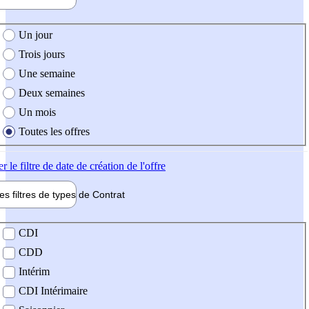
e création de l'offre
Un jour
Trois jours
Une semaine
Deux semaines
Un mois
Toutes les offres
er
le filtre de date de création de l'offre
les filtres de types de
Contrat
de contrat
CDI
CDD
Intérim
CDI Intérimaire