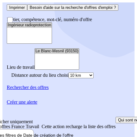
Imprimer
Besoin d'aide sur la recherche d'offres d'emploi ?
Métier, compétence, mot-clé, numéro d'offre
Lieu de travail
Distance autour du lieu choisi
Rechercher
des offres
Créer une alerte
Qui sont n
icher uniquement
 offres France Travail
Cette action recharge la liste des offres
les filtres de
Date de création
de l'offre