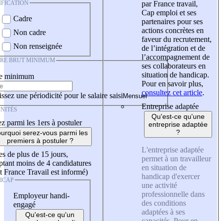
IFICATION
par France travail,
Cap emploi et ses
Cadre
partenaires pour ses
actions concrètes en
Non cadre
faveur du recrutement,
Non renseignée
de l’intégration et de
l’accompagnement de
IRE BRUT MINIMUM
ses collaborateurs en
situation de handicap.
re minimum
Pour en savoir plus,
consultez cet article
.
ssez une périodicité pour le salaire saisi
Entreprise adaptée
NITÉS
Qu'est-ce qu'une
z parmi les 1ers à postuler
entreprise adaptée
?
urquoi serez-vous parmi les
premiers à postuler ?
L'entreprise adaptée
es de plus de 15 jours,
permet à un travailleur
tant moins de 4 candidatures
en situation de
t France Travail est informé)
handicap d'exercer
ICAP
une activité
professionnelle dans
Employeur handi-
des conditions
engagé
adaptées à ses
Qu'est-ce qu'un
capacités. Pour en