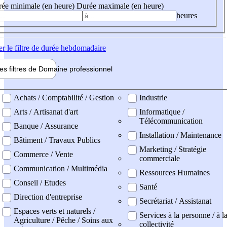
ée minimale (en heure)
Durée maximale (en heure)
heures
er
le filtre de durée hebdomadaire
les filtres de
Domaine pro
fessionnel
ne professionel
Achats / Comptabilité / Gestion
Industrie
Arts / Artisanat d'art
Informatique /
Télécommunication
Banque / Assurance
Installation / Maintenance
Bâtiment / Travaux Publics
Marketing / Stratégie
Commerce / Vente
commerciale
Communication / Multimédia
Ressources Humaines
Conseil / Etudes
Santé
Direction d'entreprise
Secrétariat / Assistanat
Espaces verts et naturels /
Services à la personne / à l
Agriculture / Pêche / Soins aux
collectivité