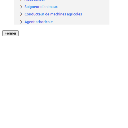
Fermer
Fermer
le détail de l'offre
/
Offre
sur
Offre précéden