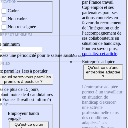
IFICATION
par France travail,
Cap emploi et ses
Cadre
partenaires pour ses
actions concrètes en
Non cadre
faveur du recrutement,
Non renseignée
de l’intégration et de
l’accompagnement de
IRE BRUT MINIMUM
ses collaborateurs en
situation de handicap.
re minimum
Pour en savoir plus,
consultez cet article
.
ssez une périodicité pour le salaire saisi
Entreprise adaptée
NITÉS
Qu'est-ce qu'une
z parmi les 1ers à postuler
entreprise adaptée
?
urquoi serez-vous parmi les
premiers à postuler ?
L'entreprise adaptée
es de plus de 15 jours,
permet à un travailleur
tant moins de 4 candidatures
en situation de
t France Travail est informé)
handicap d'exercer
ICAP
une activité
professionnelle dans
Employeur handi-
des conditions
engagé
adaptées à ses
Qu'est-ce qu'un
capacités. Pour en