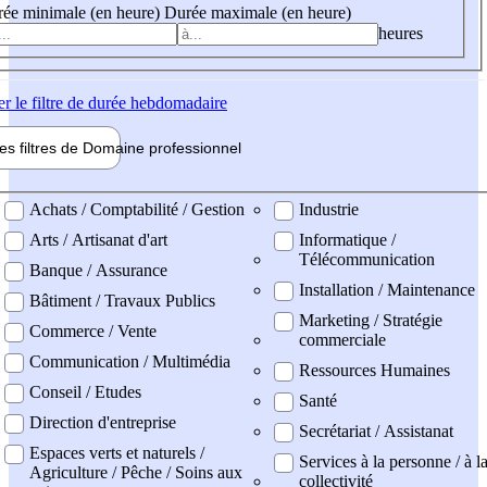
ée minimale (en heure)
Durée maximale (en heure)
heures
er
le filtre de durée hebdomadaire
les filtres de
Domaine pro
fessionnel
ne professionel
Achats / Comptabilité / Gestion
Industrie
Arts / Artisanat d'art
Informatique /
Télécommunication
Banque / Assurance
Installation / Maintenance
Bâtiment / Travaux Publics
Marketing / Stratégie
Commerce / Vente
commerciale
Communication / Multimédia
Ressources Humaines
Conseil / Etudes
Santé
Direction d'entreprise
Secrétariat / Assistanat
Espaces verts et naturels /
Services à la personne / à l
Agriculture / Pêche / Soins aux
collectivité