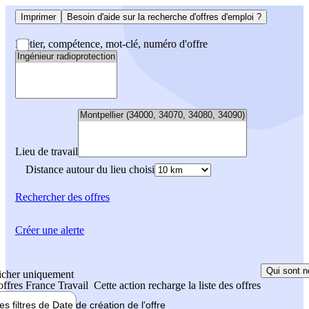
Imprimer
Besoin d'aide sur la recherche d'offres d'emploi ?
Métier, compétence, mot-clé, numéro d'offre
Lieu de travail
Distance autour du lieu choisi
Rechercher
des offres
Créer une alerte
Qui sont n
icher uniquement
 offres France Travail
Cette action recharge la liste des offres
les filtres de
Date de création
de l'offre