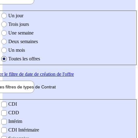
e création de l'offre
Un jour
Trois jours
Une semaine
Deux semaines
Un mois
Toutes les offres
er
le filtre de date de création de l'offre
les filtres de types de
Contrat
de contrat
CDI
CDD
Intérim
CDI Intérimaire