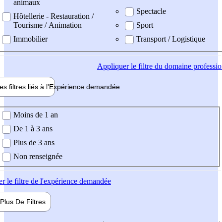
animaux
Spectacle
Hôtellerie - Restauration /
Tourisme / Animation
Sport
Immobilier
Transport / Logistique
Appliquer
le filtre du domaine professi
es filtres liés à l'
Expérience
demandée
ience demandée
Moins de 1 an
De 1 à 3 ans
Plus de 3 ans
Non renseignée
er
le filtre de l'expérience demandée
Plus De
Filtres