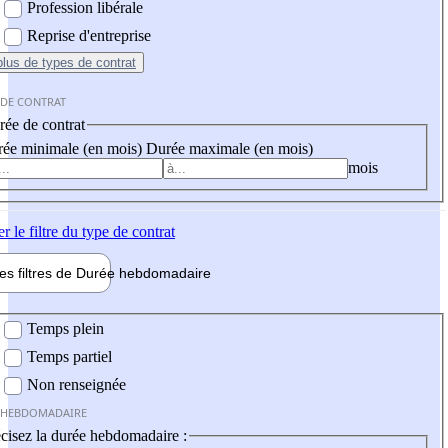
Profession libérale
Reprise d'entreprise
plus
de types de contrat
 DE CONTRAT
ée de contrat
ée minimale (en mois)
Durée maximale (en mois)
mois
er
le filtre du type de contrat
les filtres de
Durée hebdo
madaire
 hebdomadaire
Temps plein
Temps partiel
Non renseignée
 HEBDOMADAIRE
cisez la durée hebdomadaire :