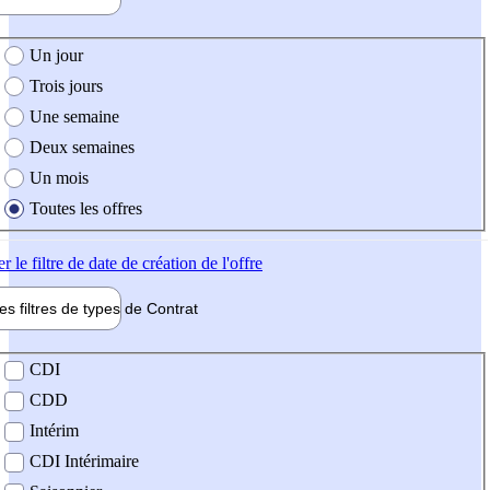
e création de l'offre
Un jour
Trois jours
Une semaine
Deux semaines
Un mois
Toutes les offres
er
le filtre de date de création de l'offre
les filtres de types de
Contrat
de contrat
CDI
CDD
Intérim
CDI Intérimaire