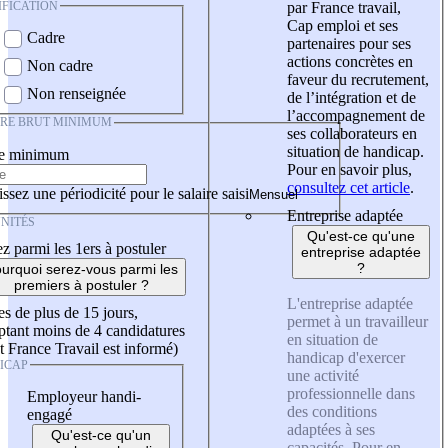
IFICATION
par France travail,
Cap emploi et ses
Cadre
partenaires pour ses
actions concrètes en
Non cadre
faveur du recrutement,
Non renseignée
de l’intégration et de
l’accompagnement de
IRE BRUT MINIMUM
ses collaborateurs en
situation de handicap.
re minimum
Pour en savoir plus,
consultez cet article
.
ssez une périodicité pour le salaire saisi
Entreprise adaptée
NITÉS
Qu'est-ce qu'une
z parmi les 1ers à postuler
entreprise adaptée
?
urquoi serez-vous parmi les
premiers à postuler ?
L'entreprise adaptée
es de plus de 15 jours,
permet à un travailleur
tant moins de 4 candidatures
en situation de
t France Travail est informé)
handicap d'exercer
ICAP
une activité
professionnelle dans
Employeur handi-
des conditions
engagé
adaptées à ses
Qu'est-ce qu'un
capacités. Pour en