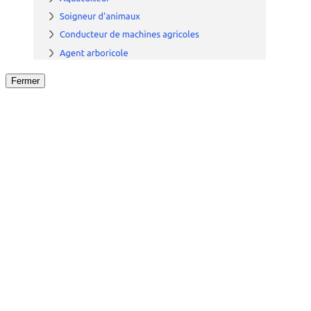
Fermer
Fermer
le détail de l'offre
/
Offre
sur
Offre précéden