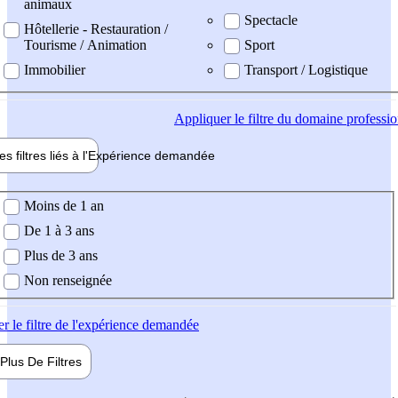
animaux
Spectacle
Hôtellerie - Restauration /
Tourisme / Animation
Sport
Immobilier
Transport / Logistique
Appliquer
le filtre du domaine professi
es filtres liés à l'
Expérience
demandée
ience demandée
Moins de 1 an
De 1 à 3 ans
Plus de 3 ans
Non renseignée
er
le filtre de l'expérience demandée
Plus De
Filtres