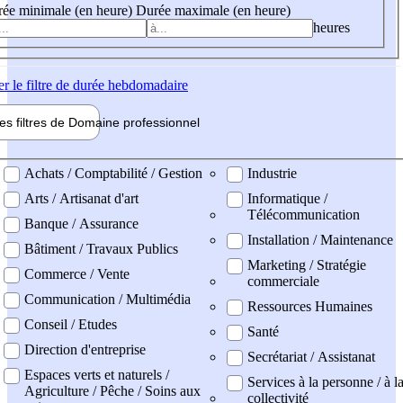
ée minimale (en heure)
Durée maximale (en heure)
heures
er
le filtre de durée hebdomadaire
les filtres de
Domaine pro
fessionnel
ne professionel
Achats / Comptabilité / Gestion
Industrie
Arts / Artisanat d'art
Informatique /
Télécommunication
Banque / Assurance
Installation / Maintenance
Bâtiment / Travaux Publics
Marketing / Stratégie
Commerce / Vente
commerciale
Communication / Multimédia
Ressources Humaines
Conseil / Etudes
Santé
Direction d'entreprise
Secrétariat / Assistanat
Espaces verts et naturels /
Services à la personne / à l
Agriculture / Pêche / Soins aux
collectivité