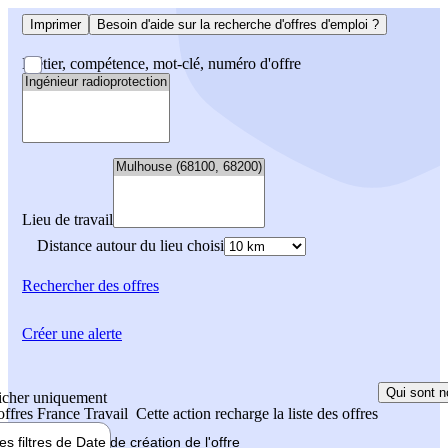
Imprimer
Besoin d'aide sur la recherche d'offres d'emploi ?
Métier, compétence, mot-clé, numéro d'offre
Lieu de travail
Distance autour du lieu choisi
Rechercher
des offres
Créer une alerte
Qui sont n
icher uniquement
 offres France Travail
Cette action recharge la liste des offres
les filtres de
Date de création
de l'offre