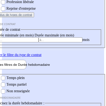
Profession libérale
Reprise d'entreprise
plus
de types de contrat
 DE CONTRAT
ée de contrat
ée minimale (en mois)
Durée maximale (en mois)
mois
er
le filtre du type de contrat
les filtres de
Durée hebdo
madaire
 hebdomadaire
Temps plein
Temps partiel
Non renseignée
 HEBDOMADAIRE
cisez la durée hebdomadaire :